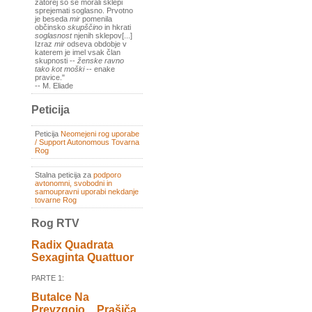
zatorej so se morali sklepi
sprejemati soglasno. Prvotno
je beseda
mir
pomenila
občinsko
skupščino
in hkrati
soglasnost
njenih sklepov[...]
Izraz
mir
odseva obdobje v
katerem je imel vsak član
skupnosti --
ženske ravno
tako kot moški
-- enake
pravice."
-- M. Eliade
Peticija
Peticija
Neomejeni rog uporabe
/ Support Autonomous Tovarna
Rog
Stalna peticija za
podporo
avtonomni, svobodni in
samoupravni uporabi nekdanje
tovarne Rog
Rog RTV
Radix Quadrata
Sexaginta Quattuor
PARTE 1:
Butalce Na
Prevzgojo _ Prašiča