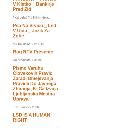
V Kletko _ Bankirje
Pred Zid
/ Kaj delaš ? // Hlinim dela...
Psa Na Vrvico _ Lsd
V Usta _ Jezik Za
Zobe
///// Kaj delaš ? //// Hlini...
Rog RTV Présente:
Un prédicateur d'une ...
Pismo Varuhu
Človekovih Pravic
Zaradi Omejevanja
Pravice Do Javnega
Zbiranja, Ki Ga Izvaja
Ljubljanska Mestna
Uprava
...21 January 2026...
LSD IS A HUMAN
RIGHT