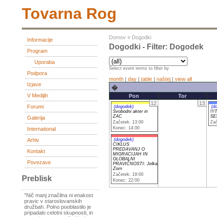
Tovarna Rog
Domov
»
Dogodki
Informacije
Dogodki - Filter: Dogodek
Program
Uporaba
Select event terms to filter by
Podpora
month
|
day
|
table
|
naštej
|
view all
Izjave
�
V Medijih
Pon
Tor
12
13
Forumi
(dogodek)
(d
Svobodni akter in
!!!
ZAC
SE
Galerija
Začetek: 13:00
Zač
Konec: 14:00
International
Arhiv
(dogodek)
CIKLUS
PREDAVANJ O
Kontakt
MIGRACIJAH IN
GLOBALNI
Povezave
PRAVIČNOSTI: Jelka
Zorn
Začetek: 19:00
Preblisk
Konec: 22:00
"Nič manj značilna ni enakost
pravic v staroslovanskih
družbah. Polno pooblastilo je
pripadalo celotni skupnosti, in