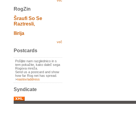
več
RogZin
Šraufi So Se
Raztresli,
Ilirija
več
Postcards
Pošljite nam razglednico in s
tem pokažite, kako daleč sega
Rogova mreža.
Send us a postcard and show
how far Rog net has spread.
>
naslov/address
Syndicate