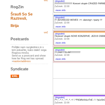
več
(dogodek)
!!!!!!!!!!!!!!!!!!!!!!!!! Koncert skupin CRAZED FARMER
RogZin
Začetek: 22:00
more info
Šraufi So Se
(dogodek)
Raztresli,
!!! ADVANCED MOVES -><- dancing<-->party !!!
Začetek: 22:00
Ilirija
more info
več
(dogodek)
!!koncert skupin NOVE KONZERVE, JEZUS OSEB
Postcards
Začetek: 22:00
more info
Pošljite nam razglednico in s
tem pokažite, kako daleč sega
(dogodek)
!!!!JAM!!!!SLAM!!!!!!!!!!!!!!
Rogova mreža.
Začetek: 22:00
Send us a postcard and show
how far Rog net has spread.
more info
>
naslov/address
Syndicate
(dogodek)
!*+.'..*.+..'.+*..*:.+! !.*PrEdNoVoLeTnE.-! !.*pLeSn
Začetek: 22:00