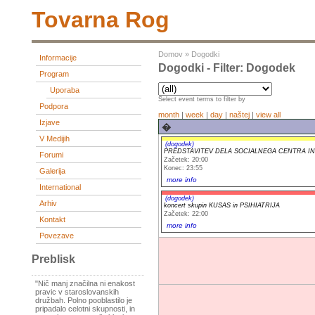
Tovarna Rog
Domov
»
Dogodki
Informacije
Dogodki - Filter: Dogodek
Program
Uporaba
Select event terms to filter by
Podpora
month
|
week
|
day
|
naštej
|
view all
Izjave
�
V Medijih
(dogodek)
PREDSTAVITEV DELA SOCIALNEGA CENTRA IN
Forumi
Začetek: 20:00
Konec: 23:55
Galerija
more info
International
(dogodek)
Arhiv
koncert skupin KUSAS in PSIHIATRIJA
Začetek: 22:00
Kontakt
more info
Povezave
Preblisk
"Nič manj značilna ni enakost
pravic v staroslovanskih
družbah. Polno pooblastilo je
pripadalo celotni skupnosti, in