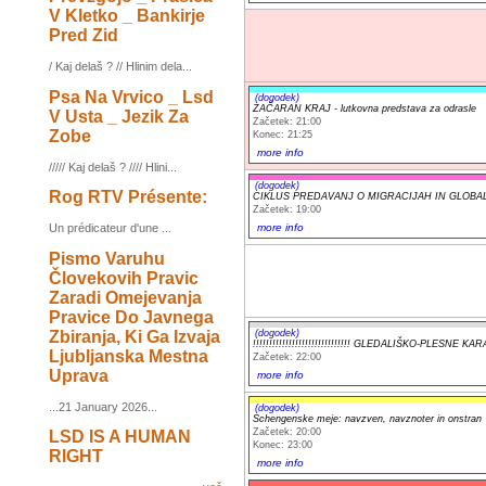
V Kletko _ Bankirje
Pred Zid
/ Kaj delaš ? // Hlinim dela...
Psa Na Vrvico _ Lsd
(dogodek)
ZAČARAN KRAJ - lutkovna predstava za odrasle
V Usta _ Jezik Za
Začetek: 21:00
Zobe
Konec: 21:25
more info
///// Kaj delaš ? //// Hlini...
(dogodek)
Rog RTV Présente:
CIKLUS PREDAVANJ O MIGRACIJAH IN GLOBALN
Začetek: 19:00
more info
Un prédicateur d'une ...
Pismo Varuhu
Človekovih Pravic
Zaradi Omejevanja
Pravice Do Javnega
Zbiranja, Ki Ga Izvaja
(dogodek)
!!!!!!!!!!!!!!!!!!!!!!!!!!!!!! GLEDALIŠKO-PLESNE KA
Ljubljanska Mestna
Začetek: 22:00
Uprava
more info
...21 January 2026...
(dogodek)
Schengenske meje: navzven, navznoter in onstran
Začetek: 20:00
LSD IS A HUMAN
Konec: 23:00
RIGHT
more info