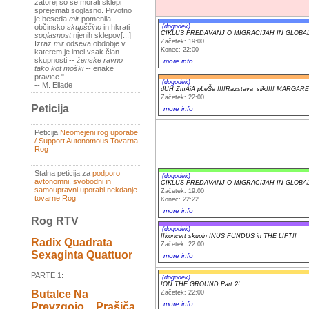
zatorej so se morali sklepi
sprejemati soglasno. Prvotno
je beseda
mir
pomenila
(dogodek)
občinsko
skupščino
in hkrati
CIKLUS PREDAVANJ O MIGRACIJAH IN GLOBALNI
soglasnost
njenih sklepov[...]
Začetek: 19:00
Izraz
mir
odseva obdobje v
Konec: 22:00
katerem je imel vsak član
skupnosti --
ženske ravno
more info
tako kot moški
-- enake
pravice."
(dogodek)
-- M. Eliade
dUH ZmAjA pLeŠe !!!!Razstava_slik!!!! MARGAR
Začetek: 22:00
Peticija
more info
Peticija
Neomejeni rog uporabe
/ Support Autonomous Tovarna
Rog
Stalna peticija za
podporo
(dogodek)
avtonomni, svobodni in
CIKLUS PREDAVANJ O MIGRACIJAH IN GLOBALNI
samoupravni uporabi nekdanje
Začetek: 19:00
tovarne Rog
Konec: 22:22
more info
Rog RTV
(dogodek)
!!koncert skupin INUS FUNDUS in THE LIFT!!
Radix Quadrata
Začetek: 22:00
Sexaginta Quattuor
more info
PARTE 1:
(dogodek)
!ON THE GROUND Part.2!
Butalce Na
Začetek: 22:00
more info
Prevzgojo _ Prašiča