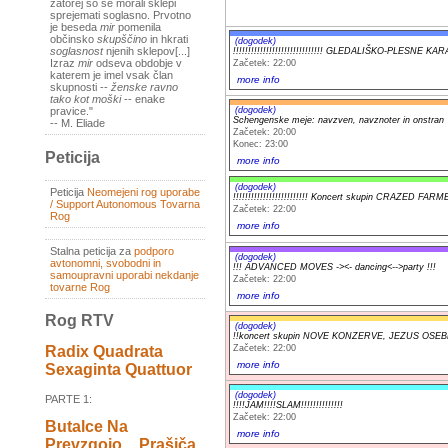
zatorej so se morali sklepi
sprejemati soglasno. Prvotno
je beseda
mir
pomenila
občinsko
skupščino
in hkrati
(dogodek)
soglasnost
njenih sklepov[...]
!!!!!!!!!!!!!!!!!!!!!!!!!!!!!! GLEDALIŠKO-PLESNE KA
Izraz
mir
odseva obdobje v
Začetek: 22:00
katerem je imel vsak član
more info
skupnosti --
ženske ravno
tako kot moški
-- enake
(dogodek)
pravice."
Schengenske meje: navzven, navznoter in onstran
-- M. Eliade
Začetek: 20:00
Konec: 23:00
Peticija
more info
(dogodek)
Peticija
Neomejeni rog uporabe
!!!!!!!!!!!!!!!!!!!!!!!!! Koncert skupin CRAZED FARMER
/ Support Autonomous Tovarna
Začetek: 22:00
Rog
more info
Stalna peticija za
podporo
(dogodek)
avtonomni, svobodni in
!!! ADVANCED MOVES -><- dancing<-->party !!!
samoupravni uporabi nekdanje
Začetek: 22:00
tovarne Rog
more info
Rog RTV
(dogodek)
!!koncert skupin NOVE KONZERVE, JEZUS OSEB
Začetek: 22:00
Radix Quadrata
more info
Sexaginta Quattuor
(dogodek)
PARTE 1:
!!!!JAM!!!!SLAM!!!!!!!!!!!!!!
Začetek: 22:00
Butalce Na
more info
Prevzgojo _ Prašiča