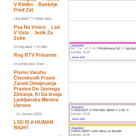
V Kletko _ Bankirje
Pred Zid
/ Kaj delaš ? // Hlinim dela...
Psa Na Vrvico _ Lsd
V Usta _ Jezik Za
Zobe
(dogodek)
///// Kaj delaš ? //// Hlini...
!*+.'..*.+..'.+*..*:.+! !.*PrEdNoVoLeTnE.-! !.*pLeSn
Začetek: 22:00
Rog RTV Présente:
more info
Un prédicateur d'une ...
Pismo Varuhu
Človekovih Pravic
Zaradi Omejevanja
Pravice Do Javnega
Zbiranja, Ki Ga Izvaja
Ljubljanska Mestna
Uprava
(dogodek)
!!! KONCERT !!! RAS MAC BEAN !!! LIVE !!!
...21 January 2026...
Začetek: 22:00
more info
LSD IS A HUMAN
RIGHT
(dogodek)
!!!KINO.ORG!!! večer filmov za filmofile
Začetek: 22:00