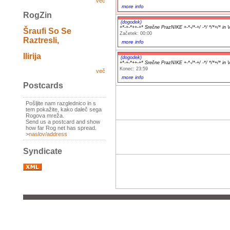
več
more info
RogZin
(dogodek)
+*-+-*++-+* Srečne PrazNIKE +-*-/*-+/ -*/ */*+/* in
Šraufi So Se
Začetek: 00:00
Raztresli,
more info
Ilirija
(dogodek)
+*-+-*++-+* Srečne PrazNIKE +-*-/*-+/ -*/ */*+/* in
Konec: 23:59
več
more info
Postcards
Pošljite nam razglednico in s
tem pokažite, kako daleč sega
Rogova mreža.
Send us a postcard and show
how far Rog net has spread.
>
naslov/address
Syndicate