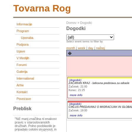
Tovarna Rog
Domov
»
Dogodki
Informacije
Dogodki
Program
Uporaba
Select event terms to filter by
Podpora
month
|
week
|
day
|
naštej
Izjave
�
V Medijih
Forumi
Galerija
International
(dogodek)
ZAČARAN KRAJ - lutkovna predstava za odrasle
Arhiv
Začetek: 21:00
Konec: 21:25
Kontakt
more info
Povezave
(dogodek)
CIKLUS PREDAVANJ O MIGRACIJAH IN GLOBALN
Preblisk
Začetek: 19:00
more info
"Nič manj značilna ni enakost
pravic v staroslovanskih
družbah. Polno pooblastilo je
pripadalo celotni skupnosti, in