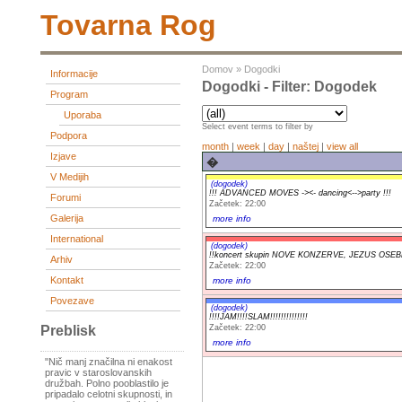
Tovarna Rog
Domov
»
Dogodki
Informacije
Dogodki - Filter: Dogodek
Program
Uporaba
Select event terms to filter by
Podpora
month
|
week
|
day
|
naštej
|
view all
Izjave
�
V Medijih
(dogodek)
!!! ADVANCED MOVES -><- dancing<-->party !!!
Forumi
Začetek: 22:00
Galerija
more info
International
(dogodek)
!!koncert skupin NOVE KONZERVE, JEZUS OSEB
Arhiv
Začetek: 22:00
Kontakt
more info
Povezave
(dogodek)
!!!!JAM!!!!SLAM!!!!!!!!!!!!!!
Začetek: 22:00
Preblisk
more info
"Nič manj značilna ni enakost
pravic v staroslovanskih
družbah. Polno pooblastilo je
pripadalo celotni skupnosti, in