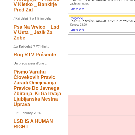
+*-+-*++-+* Srečne PrazNIKE +-*-/*-+/ -*/ */*+/* in
V Kletko _ Bankirje
Začetek: 00:00
more info
Pred Zid
(dogodek)
/ Kaj delaš ? // Hlinim dela...
+*-+-*++-+* Srečne PrazNIKE +-*-/*-+/ -*/ */*+/* in
Konec: 23:59
Psa Na Vrvico _ Lsd
more info
V Usta _ Jezik Za
Zobe
///// Kaj delaš ? //// Hlini...
Rog RTV Présente:
Un prédicateur d'une ...
Pismo Varuhu
Človekovih Pravic
Zaradi Omejevanja
Pravice Do Javnega
Zbiranja, Ki Ga Izvaja
Ljubljanska Mestna
Uprava
...21 January 2026...
LSD IS A HUMAN
RIGHT