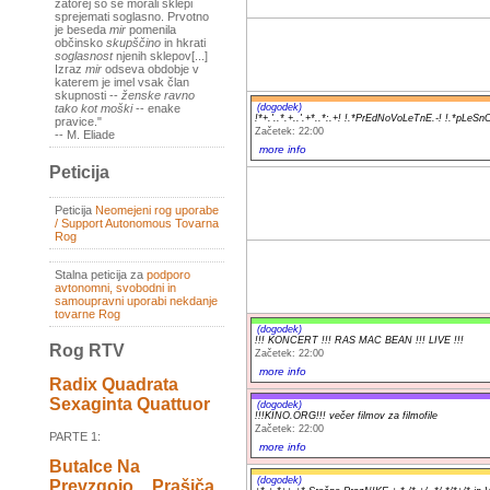
zatorej so se morali sklepi
sprejemati soglasno. Prvotno
je beseda
mir
pomenila
občinsko
skupščino
in hkrati
soglasnost
njenih sklepov[...]
Izraz
mir
odseva obdobje v
katerem je imel vsak član
skupnosti --
ženske ravno
(dogodek)
tako kot moški
-- enake
!*+.'..*.+..'.+*..*:.+! !.*PrEdNoVoLeTnE.-! !.*pLeSn
pravice."
Začetek: 22:00
-- M. Eliade
more info
Peticija
Peticija
Neomejeni rog uporabe
/ Support Autonomous Tovarna
Rog
Stalna peticija za
podporo
avtonomni, svobodni in
samoupravni uporabi nekdanje
tovarne Rog
(dogodek)
!!! KONCERT !!! RAS MAC BEAN !!! LIVE !!!
Rog RTV
Začetek: 22:00
more info
Radix Quadrata
Sexaginta Quattuor
(dogodek)
!!!KINO.ORG!!! večer filmov za filmofile
Začetek: 22:00
PARTE 1:
more info
Butalce Na
(dogodek)
Prevzgojo _ Prašiča