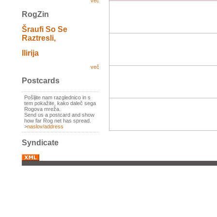
več
RogZin
Šraufi So Se
Raztresli,
Ilirija
več
Postcards
Pošljite nam razglednico in s
tem pokažite, kako daleč sega
Rogova mreža.
Send us a postcard and show
how far Rog net has spread.
>
naslov/address
Syndicate