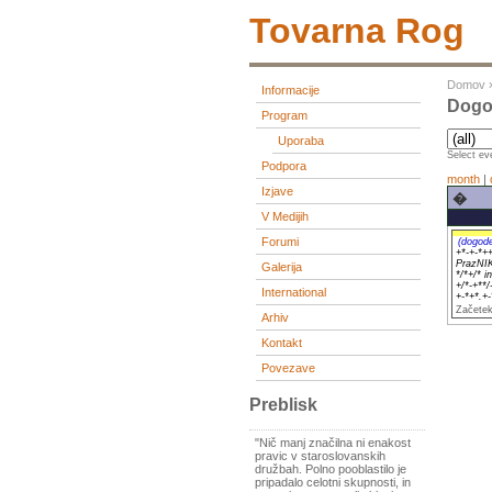
Tovarna Rog
Domov
Informacije
Dogo
Program
Uporaba
Select eve
Podpora
month
|
Izjave
�
V Medijih
Forumi
(dogod
+*-+-*+
PrazNIKE
Galerija
*/*+/* 
+/*-+**/
International
+-*+*.+-
Začetek
Arhiv
Kontakt
Povezave
Preblisk
"Nič manj značilna ni enakost
pravic v staroslovanskih
družbah. Polno pooblastilo je
pripadalo celotni skupnosti, in