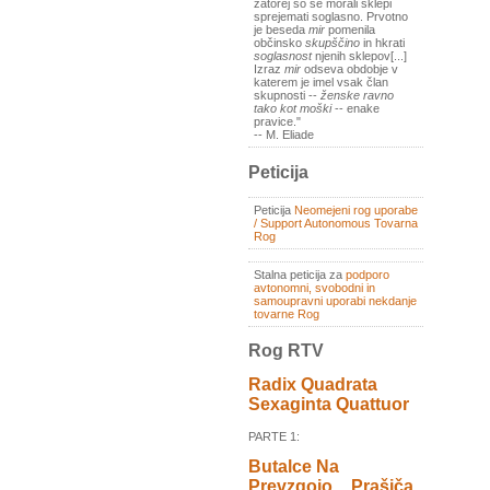
zatorej so se morali sklepi
sprejemati soglasno. Prvotno
je beseda
mir
pomenila
občinsko
skupščino
in hkrati
soglasnost
njenih sklepov[...]
Izraz
mir
odseva obdobje v
katerem je imel vsak član
skupnosti --
ženske ravno
tako kot moški
-- enake
pravice."
-- M. Eliade
Peticija
Peticija
Neomejeni rog uporabe
/ Support Autonomous Tovarna
Rog
Stalna peticija za
podporo
avtonomni, svobodni in
samoupravni uporabi nekdanje
tovarne Rog
Rog RTV
Radix Quadrata
Sexaginta Quattuor
PARTE 1:
Butalce Na
Prevzgojo _ Prašiča