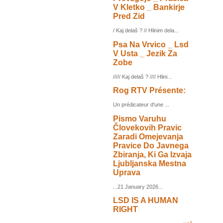
V Kletko _ Bankirje
Pred Zid
/ Kaj delaš ? // Hlinim dela...
Psa Na Vrvico _ Lsd
V Usta _ Jezik Za
Zobe
///// Kaj delaš ? //// Hlini...
Rog RTV Présente:
Un prédicateur d'une ...
Pismo Varuhu
Človekovih Pravic
Zaradi Omejevanja
Pravice Do Javnega
Zbiranja, Ki Ga Izvaja
Ljubljanska Mestna
Uprava
...21 January 2026...
LSD IS A HUMAN
RIGHT