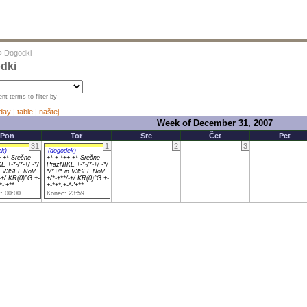
»
Dogodki
dki
nt terms to filter by
day
|
table
|
naštej
Week of December 31, 2007
Pon
Tor
Sre
Čet
Pet
31
1
2
3
ek)
(dogodek)
+-+* Srečne
+*-+-*++-+* Srečne
 +-*-/*-+/ -*/
PrazNIKE +-*-/*-+/ -*/
in V3SEL NoV
*/*+/* in V3SEL NoV
-+/ KR(0)°G +-
+/*-+**/-+/ KR(0)°G +-
*-'+**
+-*+*.+-*-'+**
: 00:00
Konec: 23:59