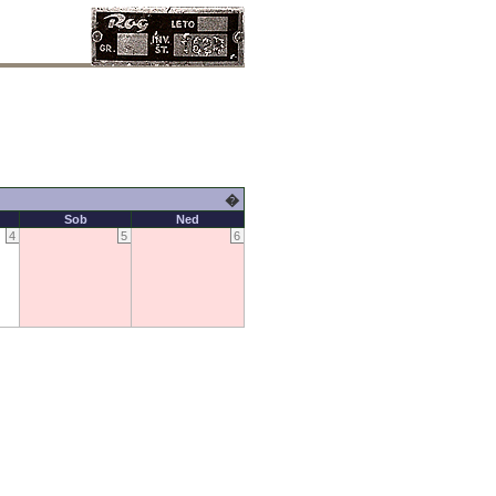
�
Sob
Ned
4
5
6