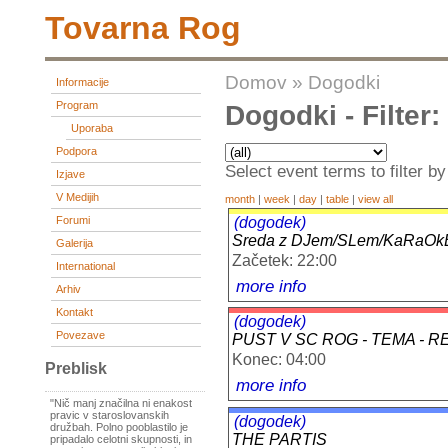
Tovarna Rog
Domov
»
Dogodki
Informacije
Program
Dogodki - Filter
Uporaba
Podpora
Select event terms to filter by
Izjave
V Medijih
month
|
week
|
day
|
table
|
view all
(dogodek)
Forumi
Sreda z DJem/SLem/KaRaOkE
Galerija
Začetek: 22:00
International
more info
Arhiv
Kontakt
(dogodek)
Povezave
PUST V SC ROG - TEMA - 
Konec: 04:00
Preblisk
more info
"Nič manj značilna ni enakost
pravic v staroslovanskih
(dogodek)
družbah. Polno pooblastilo je
THE PARTIS
pripadalo celotni skupnosti, in