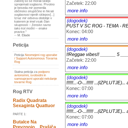
zatorej so se morali sklepi
Začetek: 22:00
sprejemati soglasno. Prvotno
je beseda
mir
pomenila
more info
občinsko
skupščino
in hkrati
soglasnost
njenih sklepov[...]
Izraz
mir
odseva obdobje v
(dogodek)
katerem je imel vsak član
skupnosti --
ženske ravno
PUST V SC ROG - TEMA - 
tako kot moški
-- enake
Konec: 04:00
pravice."
-- M. Eliade
more info
Peticija
(dogodek)
!!Reggae vibes!! ______ 5 __
Peticija
Neomejeni rog uporabe
/ Support Autonomous Tovarna
Začetek: 22:00
Rog
more info
Stalna peticija za
podporo
avtonomni, svobodni in
(dogodek)
samoupravni uporabi nekdanje
tovarne Rog
!!!!!!...-O-...!!!!!! ...(IZPLUTJ
Konec: 07:00
Rog RTV
more info
Radix Quadrata
Sexaginta Quattuor
(dogodek)
!!!!!!...-O-...!!!!!! ...(IZPLUTJ
PARTE 1:
Konec: 07:00
Butalce Na
more info
Prevzgojo _ Prašiča