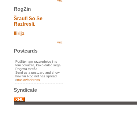
več
RogZin
Šraufi So Se
Raztresli,
Ilirija
več
Postcards
Pošljite nam razglednico in s
tem pokažite, kako daleč sega
Rogova mreža.
Send us a postcard and show
how far Rog net has spread.
>
naslov/address
Syndicate