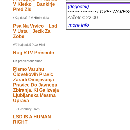
V Kletko _ Bankirje
(dogodek)
Pred Zid
~~~~~~~~~~ ~LOVE~WAVES~
Začetek: 22:00
/ Kaj delaš ? // Hlinim dela...
more info
Psa Na Vrvico _ Lsd
V Usta _ Jezik Za
Zobe
///// Kaj delaš ? //// Hlini...
Rog RTV Présente:
Un prédicateur d'une ...
Pismo Varuhu
Človekovih Pravic
Zaradi Omejevanja
Pravice Do Javnega
Zbiranja, Ki Ga Izvaja
Ljubljanska Mestna
Uprava
...21 January 2026...
LSD IS A HUMAN
RIGHT