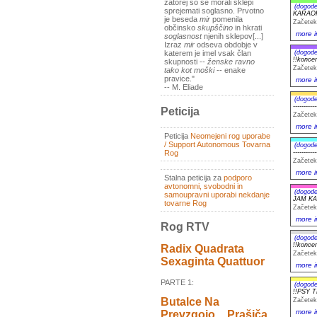
zatorej so se morali sklepi
(dogode
sprejemati soglasno. Prvotno
KARAO
je beseda
mir
pomenila
Začetek
občinsko
skupščino
in hkrati
more i
soglasnost
njenih sklepov[...]
Izraz
mir
odseva obdobje v
(dogode
katerem je imel vsak član
!!koncert
skupnosti --
ženske ravno
Začetek
tako kot moški
-- enake
pravice."
more i
-- M. Eliade
(dogode
--------
Peticija
Začetek
more i
Peticija
Neomejeni rog uporabe
/ Support Autonomous Tovarna
(dogode
Rog
--------
Začetek
more i
Stalna peticija za
podporo
avtonomni, svobodni in
(dogode
samoupravni uporabi nekdanje
JAM K
tovarne Rog
Začetek
more i
Rog RTV
(dogode
!!konce
Radix Quadrata
Začetek
Sexaginta Quattuor
more i
PARTE 1:
(dogode
!!PSY 
Butalce Na
Začetek
more i
Prevzgojo _ Prašiča