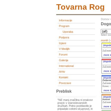
Tovarna Rog
Domov
Informacije
Dogod
Program
Uporaba
Select eve
Podpora
month
|
Izjave
(dogode
~~~~~~
V Medijih
Začetek
Forumi
more i
Galerija
(dogode
_______
International
Začetek
more i
Arhiv
Kontakt
(dogode
Delavni
Povezave
Začetek
Konec: 
more i
Preblisk
(dogode
koncer
"Nič manj značilna ni enakost
Začetek
pravic v staroslovanskih
družbah. Polno pooblastilo je
more i
pripadalo celotni skupnosti, in