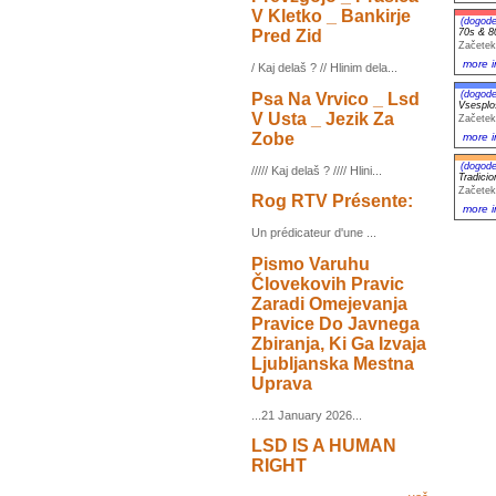
V Kletko _ Bankirje
(dogode
Pred Zid
70s & 8
Začetek
more i
/ Kaj delaš ? // Hlinim dela...
(dogode
Psa Na Vrvico _ Lsd
Vsesplo
V Usta _ Jezik Za
Začetek
Zobe
more i
(dogode
///// Kaj delaš ? //// Hlini...
Tradici
Začetek
Rog RTV Présente:
more i
Un prédicateur d'une ...
Pismo Varuhu
Človekovih Pravic
Zaradi Omejevanja
Pravice Do Javnega
Zbiranja, Ki Ga Izvaja
Ljubljanska Mestna
Uprava
...21 January 2026...
LSD IS A HUMAN
RIGHT