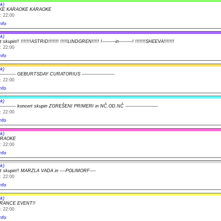
k)
KE KARAOKE KARAOKE
: 22:00
nfo
k)
 skupin!! !!!!!!!ASTRID!!!!!!! !!!!!LINDGREN!!!!! !---------in---------! !!!!!!!SHEEVA!!!!!!!
: 22:00
nfo
k)
-------------- GEBURTSDAY CURATORIUS ----------------------
: 22:00
nfo
k)
-------------- koncert skupin ZGREŠENI PRIMERI in NČ.OD.NČ ----------------------
: 22:00
nfo
k)
ARAOKE
: 22:00
nfo
k)
rt skupin!! MARZLA VADA in ----POLIMORF----
: 22:00
nfo
k)
TRANCE EVENT!!
: 22:00
nfo