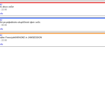
k)
0s disco večer
: 22:00
nfo
k)
šni po-poljedinsko-skupščinski djem sešn.
: 00:00
nfo
k)
onalne FreestyleKARAOKE in JAMSESSION
: 22:00
nfo