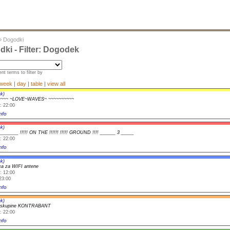
»
Dogodki
ki - Filter: Dogodek
nt terms to filter by
week
|
day
|
table
|
view all
k)
~~~~ ~LOVE~WAVES~ ~~~~~~~~~~
: 22:00
nfo
k)
_______ !!!!! ON THE !!!!!! !!!!! GROUND !!!! ______ 3 _____
: 22:00
nfo
k)
ca za WIFI antene
: 12:00
23:00
nfo
k)
t skupine KONTRABANT
: 22:00
nfo