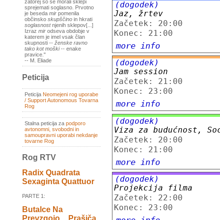
zatorej so se morali sklepi
(dogodek)
sprejemati soglasno. Prvotno
Jaz, žrtev
je beseda
mir
pomenila
občinsko
skupščino
in hkrati
Začetek: 20:00
soglasnost
njenih sklepov[...]
Izraz
mir
odseva obdobje v
Konec: 21:00
katerem je imel vsak član
skupnosti --
ženske ravno
more info
tako kot moški
-- enake
pravice."
-- M. Eliade
(dogodek)
Jam session
Peticija
Začetek: 21:00
Konec: 23:00
Peticija
Neomejeni rog uporabe
/ Support Autonomous Tovarna
more info
Rog
(dogodek)
Stalna peticija za
podporo
Viza za budućnost, So
avtonomni, svobodni in
samoupravni uporabi nekdanje
Začetek: 20:00
tovarne Rog
Konec: 21:00
Rog RTV
more info
Radix Quadrata
(dogodek)
Sexaginta Quattuor
Projekcija filma
PARTE 1:
Začetek: 22:00
Konec: 23:00
Butalce Na
Prevzgojo _ Prašiča