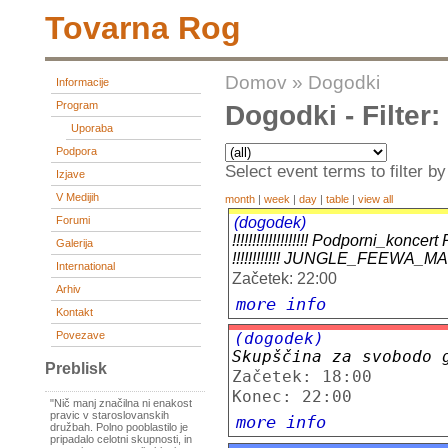
Tovarna Rog
Domov
»
Dogodki
Informacije
Program
Dogodki - Filter
Uporaba
Podpora
Select event terms to filter by
Izjave
V Medijih
month
|
week
|
day
|
table
|
view all
(dogodek)
Forumi
!!!!!!!!!!!!!!!!!!! Podporni_
Galerija
!!!!!!!!!!!! JUNGLE_FEEWA_M
International
Začetek: 22:00
Arhiv
more info
Kontakt
Povezave
(dogodek)
Skupščina za svobodo 
Preblisk
Začetek: 18:00
Konec: 22:00
"Nič manj značilna ni enakost
pravic v staroslovanskih
more info
družbah. Polno pooblastilo je
pripadalo celotni skupnosti, in