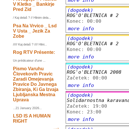
more info
V Kletko _ Bankirje
Pred Zid
(dogodek)
ROG'O'BLETNICA # 2
/ Kaj delaš ? // Hlinim dela...
Konec: 00:00
Psa Na Vrvico _ Lsd
more info
V Usta _ Jezik Za
Zobe
(dogodek)
ROG'O'BLETNICA # 2
///// Kaj delaš ? //// Hlini...
Konec: 00:00
Rog RTV Présente:
more info
Un prédicateur d'une ...
(dogodek)
Pismo Varuhu
ROG'o'BLETNICA 2008
Človekovih Pravic
Začetek: 00:00
Zaradi Omejevanja
Pravice Do Javnega
more info
Zbiranja, Ki Ga Izvaja
Ljubljanska Mestna
(dogodek)
Uprava
Solidarnostna karavan
Začetek: 19:00
...21 January 2026...
Konec: 23:00
LSD IS A HUMAN
more info
RIGHT