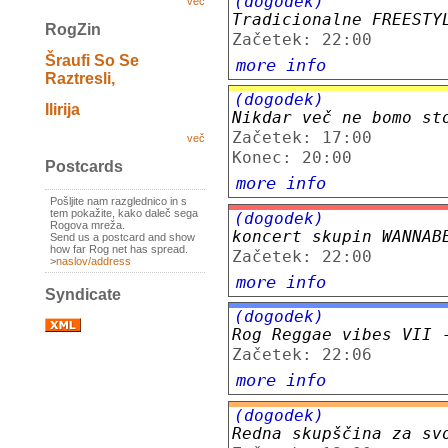
(dogodek)
več
Tradicionalne FREESTY
RogZin
Začetek: 22:00
Šraufi So Se
more info
Raztresli,
(dogodek)
Ilirija
Nikdar več ne bomo st
Začetek: 17:00
več
Konec: 20:00
Postcards
more info
Pošljite nam razglednico in s
tem pokažite, kako daleč sega
(dogodek)
Rogova mreža.
koncert skupin WANNAB
Send us a postcard and show
how far Rog net has spread.
Začetek: 22:00
>
naslov/address
more info
Syndicate
(dogodek)
Rog Reggae vibes VII 
Začetek: 22:06
more info
(dogodek)
Redna skupščina za sv