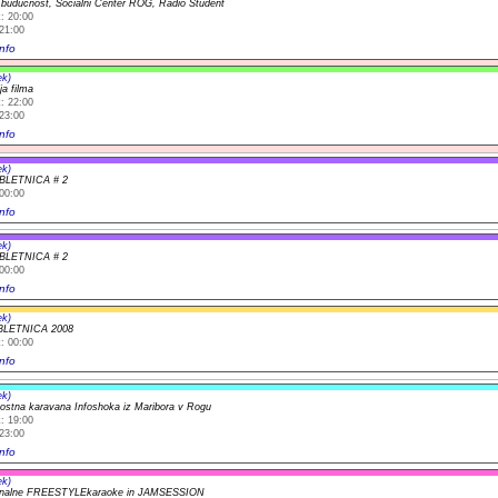
 budućnost, Socialni Center ROG, Radio Študent
: 20:00
21:00
nfo
ek)
ja filma
: 22:00
23:00
nfo
ek)
BLETNICA # 2
00:00
nfo
ek)
BLETNICA # 2
00:00
nfo
ek)
BLETNICA 2008
: 00:00
nfo
ek)
nostna karavana Infoshoka iz Maribora v Rogu
: 19:00
23:00
nfo
ek)
ionalne FREESTYLEkaraoke in JAMSESSION