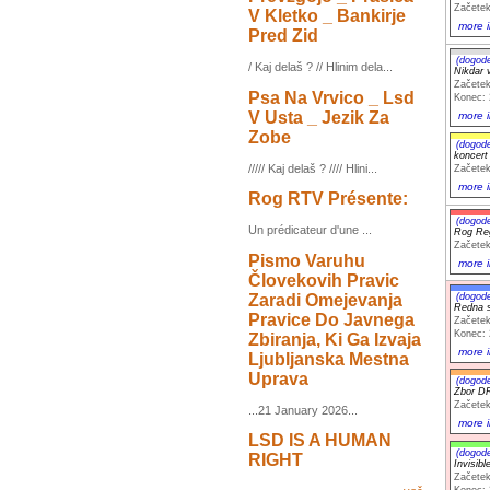
Začetek
V Kletko _ Bankirje
more i
Pred Zid
(dogod
/ Kaj delaš ? // Hlinim dela...
Nikdar 
Začetek
Psa Na Vrvico _ Lsd
Konec: 
V Usta _ Jezik Za
more i
Zobe
(dogod
koncer
///// Kaj delaš ? //// Hlini...
Začetek
more i
Rog RTV Présente:
(dogod
Un prédicateur d'une ...
Rog Re
Začetek
Pismo Varuhu
more i
Človekovih Pravic
Zaradi Omejevanja
(dogod
Redna s
Pravice Do Javnega
Začetek
Konec: 
Zbiranja, Ki Ga Izvaja
more i
Ljubljanska Mestna
Uprava
(dogod
Zbor D
Začetek
...21 January 2026...
more i
LSD IS A HUMAN
(dogod
RIGHT
Invisib
Začetek
Konec: 