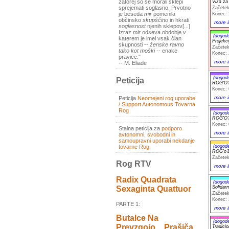
zatorej so se morali sklepi
Viza za
sprejemati soglasno. Prvotno
Začetek
je beseda
mir
pomenila
Konec: 
občinsko
skupščino
in hkrati
more i
soglasnost
njenih sklepov[...]
Izraz
mir
odseva obdobje v
(dogod
katerem je imel vsak član
Projekci
skupnosti --
ženske ravno
Začetek
tako kot moški
-- enake
Konec: 
pravice."
more i
-- M. Eliade
(dogod
Peticija
ROG'O'
Konec: 
more i
Peticija
Neomejeni rog uporabe
/ Support Autonomous Tovarna
Rog
(dogod
ROG'O'
Konec: 
Stalna peticija za
podporo
more i
avtonomni, svobodni in
samoupravni uporabi nekdanje
tovarne Rog
(dogod
ROG'o'
Začetek
Rog RTV
more i
Radix Quadrata
(dogod
Solidar
Sexaginta Quattuor
Začetek
Konec: 
PARTE 1:
more i
Butalce Na
(dogod
Prevzgojo _ Prašiča
Tradic