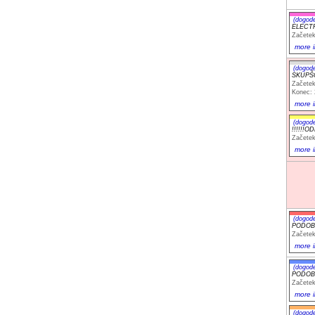
(dogod
ELECTRI
Začetek
more i
(dogod
SKUPŠ
Začetek
Konec: 
more i
(dogod
!!!!!!
Začetek
more i
(dogod
PODOBE 
Začetek
more i
(dogod
PODOBE 
Začetek
more i
(dogod