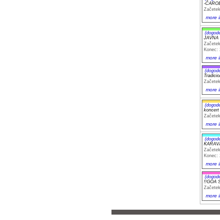
-ČAROB
Začetek
more i
(dogod
JAVNA 
Začetek
Konec: 
more i
(dogod
Tradic
Začetek
more i
(dogod
koncer
Začetek
more i
(dogod
KARAV
Začetek
Konec: 
more i
(dogod
!!GOA 
Začetek
more i