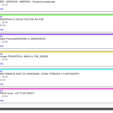
NA- -SREDNJA- -AMERIKA - Potopisno predavanje
: 21:00
nfo
ek)
RAZPRAVA O AZILNI POLITIKI NA FSD
: 18:00
20:00
nfo
ek)
ionalne FreestyleKARAOKE in JAMSESSION
: 22:06
nfo
ek)
t skupin PSIHIATRIJA, MANA in THE_GHENS
: 22:00
nfo
ek)
ANA GIBANJA SVET ZA VSAKOGAR: JAVNA TRIBUNA V A-INFOSHOPU
: 19:00
21:00
nfo
ek)
SPACE event - LET'S GO MAD!!!
: 22:06
nfo