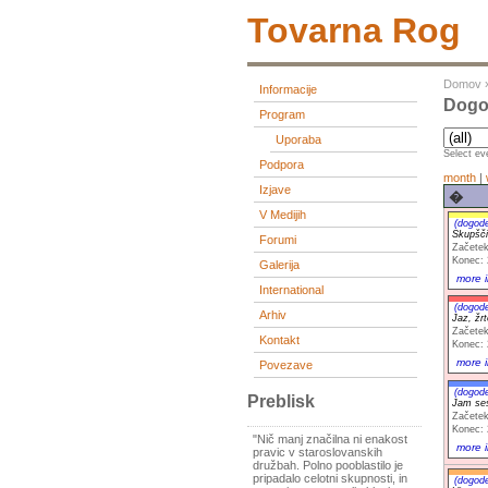
Tovarna Rog
Domov
Informacije
Dogod
Program
Uporaba
Select eve
Podpora
month
|
Izjave
�
V Medijih
(dogod
Skupšči
Forumi
Začetek
Konec: 
Galerija
more i
International
(dogod
Arhiv
Jaz, žr
Začetek
Kontakt
Konec: 
more i
Povezave
(dogod
Preblisk
Jam se
Začetek
Konec: 
"Nič manj značilna ni enakost
more i
pravic v staroslovanskih
družbah. Polno pooblastilo je
pripadalo celotni skupnosti, in
(dogod