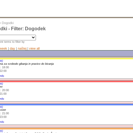
»
Dogodki
ki - Filter: Dogodek
nt terms to filter by
week
|
day
|
naštej
|
view all
ek)
na za svobodo gibanja in pravico do bivanja
: 18:00
22:00
nfo
ek)
tev
: 20:00
21:00
nfo
ek)
ssion
: 21:00
23:00
nfo
ek)