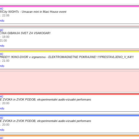
ek)
City NIGHTs - Umazan mini in Maxi House event
: 22:06
nfo
ek)
ČINA GIBANJA SVET ZA VSAKOGAR!
: 18:00
21:00
nfo
ek)
ODPADE!!! !KINO-DVOR v izgnanstvu - ELEKTROMAGNETNE POKRAJINE! !!!PRESTAVLJENO_V_K4!!!
: 21:00
nfo
ek)
ZVOKA in ZVOK PODOB, eksperimentalni audio-vizualni performans
: 20:00
nfo
ek)
ZVOKA in ZVOK PODOB, eksperimentalni audio-vizualni performans
: 20:00
nfo
ek)