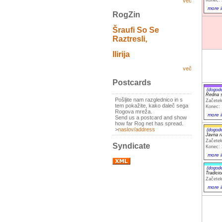
več
more i
RogZin
Šraufi So Se
Raztresli,
Ilirija
več
Postcards
(dogod
Redna s
Pošljite nam razglednico in s
Začetek
tem pokažite, kako daleč sega
Konec: 
Rogova mreža.
more i
Send us a postcard and show
how far Rog net has spread.
>
naslov/address
(dogod
Javna ra
Začetek
Syndicate
Konec: 
more i
(dogod
Tradici
Začetek
more i