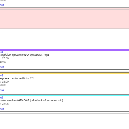
nfo
ek)
kupščina uporabnikov in uporabnic Roga
: 17:00
19:00
nfo
ek)
zprava o azilni politiki v RS
: 18:00
20:00
nfo
ek)
onalne sredine KARAOKE (odprti mikrofon - open mic)
: 22:06
nfo