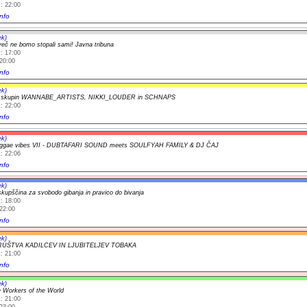
: 22:00
nfo
ek)
več ne bomo stopali sami! Javna tribuna
: 17:00
20:00
nfo
ek)
t skupin WANNABE_ARTISTS, NIKKI_LOUDER in SCHNAPS
: 22:00
nfo
ek)
ggae vibes VII - DUBTAFARI SOUND meets SOULFYAH FAMILY & DJ ČAJ
: 22:06
nfo
ek)
kupščina za svobodo gibanja in pravico do bivanja
: 18:00
22:00
nfo
ek)
RUŠTVA KADILCEV IN LJUBITELJEV TOBAKA
: 21:00
nfo
ek)
le Workers of the World
: 21:00
23:00