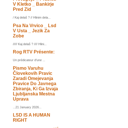
V Kletko _ Bankirje
Pred Zid
/ Kaj delaš ? // Hlinim dela...
Psa Na Vrvico _ Lsd
V Usta _ Jezik Za
Zobe
///// Kaj delaš ? //// Hlini...
Rog RTV Présente:
Un prédicateur d'une ...
Pismo Varuhu
Človekovih Pravic
Zaradi Omejevanja
Pravice Do Javnega
Zbiranja, Ki Ga Izvaja
Ljubljanska Mestna
Uprava
...21 January 2026...
LSD IS A HUMAN
RIGHT