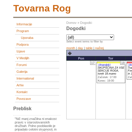
Tovarna Rog
Domov
»
Dogodki
Informacije
Dogodki
Program
Uporaba
Select event terms to filter by
Podpora
month
|
day
|
table
|
naštej
Izjave
�
V Medijih
Pon
Tor
17
18
Forumi
(dogodek)
(d
SKUPŠČINA ZA VSE
Tra
SEKCIJE ROGA,
Fr
Galerija
torek 18.marec
in
Začetek: 17:00
Zač
International
Konec: 19:00
Arhiv
Kontakt
Povezave
Preblisk
"Nič manj značilna ni enakost
pravic v staroslovanskih
družbah. Polno pooblastilo je
pripadalo celotni skupnosti, in