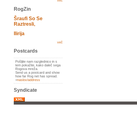
več
RogZin
Šraufi So Se
Raztresli,
Ilirija
več
Postcards
Pošljite nam razglednico in s
tem pokažite, kako daleč sega
Rogova mreža.
Send us a postcard and show
how far Rog net has spread.
>
naslov/address
Syndicate