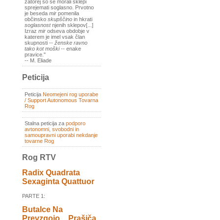
zatorej so se morali sklepi
sprejemati soglasno. Prvotno
je beseda
mir
pomenila
občinsko
skupščino
in hkrati
soglasnost
njenih sklepov[...]
Izraz
mir
odseva obdobje v
katerem je imel vsak član
skupnosti --
ženske ravno
tako kot moški
-- enake
pravice."
-- M. Eliade
Peticija
Peticija
Neomejeni rog uporabe
/ Support Autonomous Tovarna
Rog
Stalna peticija za
podporo
avtonomni, svobodni in
samoupravni uporabi nekdanje
tovarne Rog
Rog RTV
Radix Quadrata
Sexaginta Quattuor
PARTE 1:
Butalce Na
Prevzgojo _ Prašiča