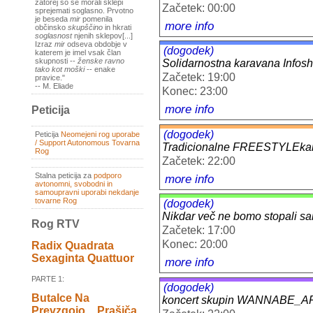
zatorej so se morali sklepi
Začetek: 00:00
sprejemati soglasno. Prvotno
je beseda
mir
pomenila
more info
občinsko
skupščino
in hkrati
soglasnost
njenih sklepov[...]
Izraz
mir
odseva obdobje v
(dogodek)
katerem je imel vsak član
skupnosti --
ženske ravno
Solidarnostna karavana Infosh
tako kot moški
-- enake
Začetek: 19:00
pravice."
-- M. Eliade
Konec: 23:00
more info
Peticija
(dogodek)
Peticija
Neomejeni rog uporabe
/ Support Autonomous Tovarna
Tradicionalne FREESTYLEka
Rog
Začetek: 22:00
Stalna peticija za
podporo
more info
avtonomni, svobodni in
samoupravni uporabi nekdanje
tovarne Rog
(dogodek)
Nikdar več ne bomo stopali sa
Rog RTV
Začetek: 17:00
Konec: 20:00
Radix Quadrata
Sexaginta Quattuor
more info
PARTE 1:
(dogodek)
Butalce Na
koncert skupin WANNABE_
Prevzgojo _ Prašiča