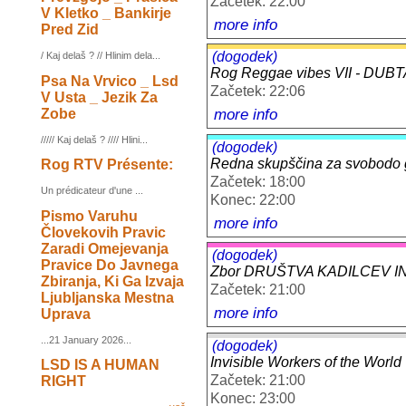
Začetek: 22:00
V Kletko _ Bankirje
more info
Pred Zid
(dogodek)
/ Kaj delaš ? // Hlinim dela...
Rog Reggae vibes VII - DU
Psa Na Vrvico _ Lsd
Začetek: 22:06
V Usta _ Jezik Za
more info
Zobe
///// Kaj delaš ? //// Hlini...
(dogodek)
Redna skupščina za svobodo g
Rog RTV Présente:
Začetek: 18:00
Un prédicateur d'une ...
Konec: 22:00
Pismo Varuhu
more info
Človekovih Pravic
Zaradi Omejevanja
(dogodek)
Pravice Do Javnega
Zbor DRUŠTVA KADILCEV I
Zbiranja, Ki Ga Izvaja
Začetek: 21:00
Ljubljanska Mestna
more info
Uprava
...21 January 2026...
(dogodek)
Invisible Workers of the World
LSD IS A HUMAN
Začetek: 21:00
RIGHT
Konec: 23:00