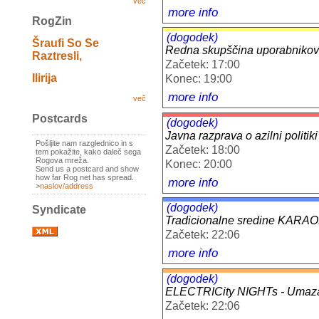
več
more info
RogZin
(dogodek)
Šraufi So Se
Redna skupščina uporabnikov
Raztresli,
Začetek: 17:00
Ilirija
Konec: 19:00
more info
več
Postcards
(dogodek)
Javna razprava o azilni politik
Pošljite nam razglednico in s
Začetek: 18:00
tem pokažite, kako daleč sega
Rogova mreža.
Konec: 20:00
Send us a postcard and show
how far Rog net has spread.
more info
>
naslov/address
(dogodek)
Syndicate
Tradicionalne sredine KARAOK
Začetek: 22:06
more info
(dogodek)
ELECTRICity NIGHTs - Umazan
Začetek: 22:06