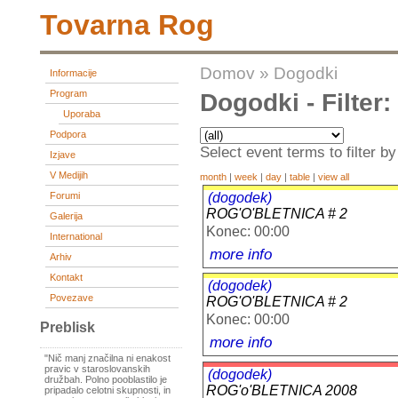
Tovarna Rog
Domov
»
Dogodki
Informacije
Program
Dogodki - Filter
Uporaba
Podpora
Select event terms to filter by
Izjave
V Medijih
month
|
week
|
day
|
table
|
view all
(dogodek)
Forumi
ROG'O'BLETNICA # 2
Galerija
Konec: 00:00
International
more info
Arhiv
Kontakt
(dogodek)
Povezave
ROG'O'BLETNICA # 2
Konec: 00:00
Preblisk
more info
"Nič manj značilna ni enakost
pravic v staroslovanskih
(dogodek)
družbah. Polno pooblastilo je
ROG'o'BLETNICA 2008
pripadalo celotni skupnosti, in