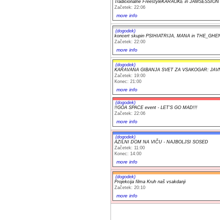
Tradicionalne FreestyleKARAOKE in JAMSESSION
Začetek: 22:06
more info
(dogodek)
koncert skupin PSIHIATRIJA, MANA in THE_GHE
Začetek: 22:00
more info
(dogodek)
KARAVANA GIBANJA SVET ZA VSAKOGAR: JAV
Začetek: 19:00
Konec: 21:00
more info
(dogodek)
!!GOA SPACE event - LET'S GO MAD!!!
Začetek: 22:06
more info
(dogodek)
AZILNI DOM NA VIČU - NAJBOLJSI SOSED
Začetek: 11:00
Konec: 14:00
more info
(dogodek)
Projekcija filma Kruh naš vsakdanji
Začetek: 20:10
more info