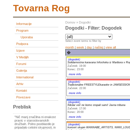
Tovarna Rog
Domov
»
Dogodki
Informacije
Dogodki - Filter: Dogodek
Program
Uporaba
Select event terms to filter by
Podpora
month
|
week
|
day
|
naštej
|
view all
Izjave
�
V Medijih
(dogodek)
Solidarnostna karavana Infoshoka iz Maribora v Ro
Forumi
Začetek: 19:00
Konec: 23:00
Galerija
more info
International
(dogodek)
Arhiv
Tradicionalne FREESTYLEkaraoke in JAMSESSIO
Začetek: 22:00
Kontakt
more info
Povezave
(dogodek)
Nikdar več ne bomo stopali sami! Javna tribuna
Preblisk
Začetek: 17:00
Konec: 20:00
more info
"Nič manj značilna ni enakost
pravic v staroslovanskih
družbah. Polno pooblastilo je
(dogodek)
pripadalo celotni skupnosti, in
koncert skupin WANNABE_ARTISTS, NIKKI_LO