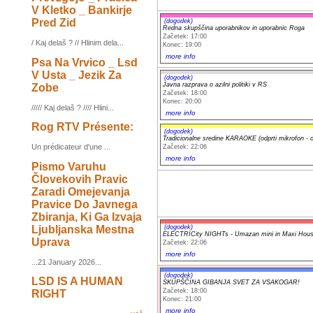
V Kletko _ Bankirje
Pred Zid
(dogodek)
Redna skupščina uporabnikov in uporabnic Roga
Začetek: 17:00
/ Kaj delaš ? // Hlinim dela...
Konec: 19:00
more info
Psa Na Vrvico _ Lsd
V Usta _ Jezik Za
(dogodek)
Javna razprava o azilni politiki v RS
Zobe
Začetek: 18:00
Konec: 20:00
///// Kaj delaš ? //// Hlini...
more info
Rog RTV Présente:
(dogodek)
Tradicionalne sredine KARAOKE (odprti mikrofon - 
Un prédicateur d'une ...
Začetek: 22:06
more info
Pismo Varuhu
Človekovih Pravic
Zaradi Omejevanja
Pravice Do Javnega
Zbiranja, Ki Ga Izvaja
Ljubljanska Mestna
(dogodek)
ELECTRICity NIGHTs - Umazan mini in Maxi Hous
Uprava
Začetek: 22:06
more info
...21 January 2026...
(dogodek)
LSD IS A HUMAN
SKUPŠČINA GIBANJA SVET ZA VSAKOGAR!
Začetek: 18:00
RIGHT
Konec: 21:00
more info