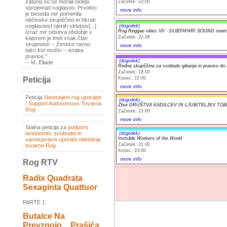
zatorej so se morali sklepi
Začetek: 22:00
sprejemati soglasno. Prvotno
more info
je beseda
mir
pomenila
občinsko
skupščino
in hkrati
soglasnost
njenih sklepov[...]
(dogodek)
Rog Reggae vibes VII - DUBTAFARI SOUND mee
Izraz
mir
odseva obdobje v
Začetek: 22:06
katerem je imel vsak član
skupnosti --
ženske ravno
more info
tako kot moški
-- enake
pravice."
(dogodek)
-- M. Eliade
Redna skupščina za svobodo gibanja in pravico do 
Začetek: 18:00
Konec: 22:00
Peticija
more info
Peticija
Neomejeni rog uporabe
(dogodek)
/ Support Autonomous Tovarna
Zbor DRUŠTVA KADILCEV IN LJUBITELJEV TO
Rog
Začetek: 21:00
more info
Stalna peticija za
podporo
avtonomni, svobodni in
(dogodek)
Invisible Workers of the World
samoupravni uporabi nekdanje
Začetek: 21:00
tovarne Rog
Konec: 23:00
more info
Rog RTV
Radix Quadrata
Sexaginta Quattuor
PARTE 1:
Butalce Na
Prevzgojo _ Prašiča