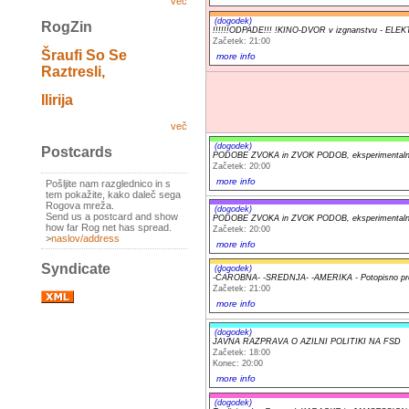
več
(dogodek)
RogZin
!!!!!!ODPADE!!! !KINO-DVOR v izgnanstvu - 
Začetek: 21:00
Šraufi So Se
more info
Raztresli,
Ilirija
več
(dogodek)
Postcards
PODOBE ZVOKA in ZVOK PODOB, eksperimentalni a
Začetek: 20:00
more info
Pošljite nam razglednico in s
tem pokažite, kako daleč sega
Rogova mreža.
(dogodek)
Send us a postcard and show
PODOBE ZVOKA in ZVOK PODOB, eksperimentalni a
how far Rog net has spread.
Začetek: 20:00
>
naslov/address
more info
Syndicate
(dogodek)
-ČAROBNA- -SREDNJA- -AMERIKA - Potopisno pr
Začetek: 21:00
more info
(dogodek)
JAVNA RAZPRAVA O AZILNI POLITIKI NA FSD
Začetek: 18:00
Konec: 20:00
more info
(dogodek)