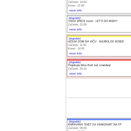
Začetek: 19:00
Konec: 21:00
more info
(dogodek)
!!GOA SPACE event - LET'S GO MAD!!!
Začetek: 22:06
more info
(dogodek)
AZILNI DOM NA VIČU - NAJBOLJSI SOSED
Začetek: 11:00
Konec: 14:00
more info
(dogodek)
Projekcija filma Kruh naš vsakdanji
Začetek: 20:10
more info
(dogodek)
KARAVANA "SVET ZA VSAKOGAR" NA FF
Začetek: 09:00