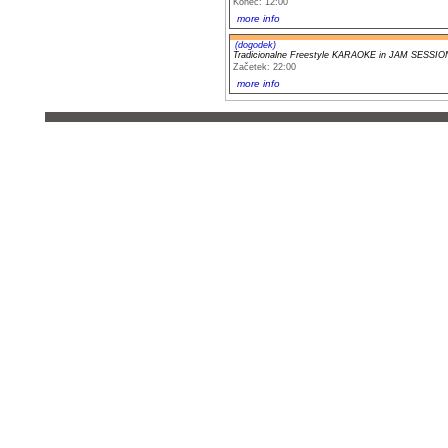
Konec: 12:00
more info
(dogodek)
Tradicionalne Freestyle KARAOKE in JAM SESSIO
Začetek: 22:00
more info