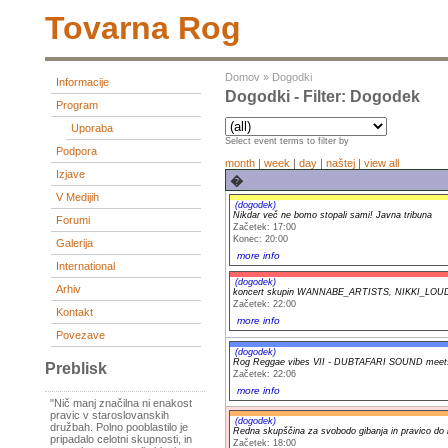
Tovarna Rog
Domov
»
Dogodki
Informacije
Dogodki - Filter: Dogodek
Program
Uporaba
Select event terms to filter by
Podpora
month
|
week
|
day
|
naštej
|
view all
Izjave
�
V Medijih
(dogodek)
Nikdar več ne bomo stopali sami! Javna tribuna
Forumi
Začetek: 17:00
Konec: 20:00
Galerija
more info
International
(dogodek)
Arhiv
koncert skupin WANNABE_ARTISTS, NIKKI_LO
Začetek: 22:00
Kontakt
more info
Povezave
(dogodek)
Rog Reggae vibes VII - DUBTAFARI SOUND mee
Preblisk
Začetek: 22:06
more info
"Nič manj značilna ni enakost
pravic v staroslovanskih
(dogodek)
družbah. Polno pooblastilo je
Redna skupščina za svobodo gibanja in pravico do 
pripadalo celotni skupnosti, in
Začetek: 18:00