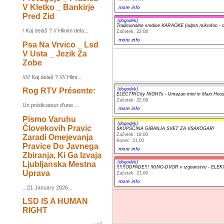
V Kletko _ Bankirje
more info
Pred Zid
(dogodek)
Tradicionalne sredine KARAOKE (odprti mikrofon - 
/ Kaj delaš ? // Hlinim dela...
Začetek: 22:06
more info
Psa Na Vrvico _ Lsd
V Usta _ Jezik Za
Zobe
///// Kaj delaš ? //// Hlini...
(dogodek)
Rog RTV Présente:
ELECTRICity NIGHTs - Umazan mini in Maxi Hous
Začetek: 22:06
Un prédicateur d'une ...
more info
Pismo Varuhu
(dogodek)
Človekovih Pravic
SKUPŠČINA GIBANJA SVET ZA VSAKOGAR!
Začetek: 18:00
Zaradi Omejevanja
Konec: 21:00
Pravice Do Javnega
more info
Zbiranja, Ki Ga Izvaja
(dogodek)
Ljubljanska Mestna
!!!!!!ODPADE!!! !KINO-DVOR v izgnanstvu - 
Uprava
Začetek: 21:00
more info
...21 January 2026...
LSD IS A HUMAN
RIGHT