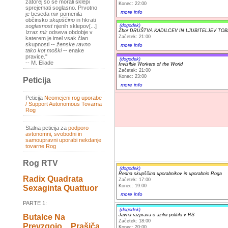
zatorej so se morali sklepi
Konec: 22:00
sprejemati soglasno. Prvotno
more info
je beseda
mir
pomenila
občinsko
skupščino
in hkrati
(dogodek)
soglasnost
njenih sklepov[...]
Zbor DRUŠTVA KADILCEV IN LJUBITELJEV TO
Izraz
mir
odseva obdobje v
Začetek: 21:00
katerem je imel vsak član
skupnosti --
ženske ravno
more info
tako kot moški
-- enake
pravice."
(dogodek)
-- M. Eliade
Invisible Workers of the World
Začetek: 21:00
Konec: 23:00
Peticija
more info
Peticija
Neomejeni rog uporabe
/ Support Autonomous Tovarna
Rog
Stalna peticija za
podporo
avtonomni, svobodni in
samoupravni uporabi nekdanje
tovarne Rog
Rog RTV
(dogodek)
Redna skupščina uporabnikov in uporabnic Roga
Radix Quadrata
Začetek: 17:00
Konec: 19:00
Sexaginta Quattuor
more info
PARTE 1:
(dogodek)
Javna razprava o azilni politiki v RS
Butalce Na
Začetek: 18:00
Prevzgojo _ Prašiča
Konec: 20:00