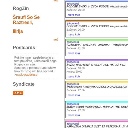
več
(dogodek)
PODOBE ZVOKA in ZVOK PODOB, eksperimentalni a
RogZin
Začetek: 20:00
more info
Šraufi So Se
Raztresli,
(dogodek)
PODOBE ZVOKA in ZVOK PODOB, eksperimentalni a
Začetek: 20:00
Ilirija
more info
več
(dogodek)
-ČAROBNA- -SREDNJA- -AMERIKA - Potopisno pr
Postcards
Začetek: 21:00
more info
Pošljite nam razglednico in s
tem pokažite, kako daleč sega
(dogodek)
Rogova mreža.
JAVNA RAZPRAVA O AZILNI POLITIKI NA FSD
Send us a postcard and show
Začetek: 18:00
how far Rog net has spread.
Konec: 20:00
>
naslov/address
more info
Syndicate
(dogodek)
Tradicionalne FreestyleKARAOKE in JAMSESSION
Začetek: 22:06
more info
(dogodek)
koncert skupin PSIHIATRIJA, MANA in THE_GHE
Začetek: 22:00
more info
(dogodek)
KARAVANA GIBANJA SVET ZA VSAKOGAR: JAV