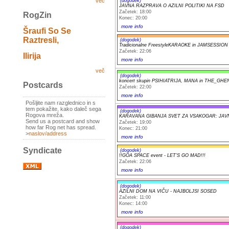
več
(dogodek)
JAVNA RAZPRAVA O AZILNI POLITIKI NA FSD
Začetek: 18:00
RogZin
Konec: 20:00
more info
Šraufi So Se
Raztresli,
(dogodek)
Tradicionalne FreestyleKARAOKE in JAMSESSION
Začetek: 22:06
Ilirija
more info
več
(dogodek)
koncert skupin PSIHIATRIJA, MANA in THE_GHE
Postcards
Začetek: 22:00
more info
Pošljite nam razglednico in s
tem pokažite, kako daleč sega
(dogodek)
Rogova mreža.
KARAVANA GIBANJA SVET ZA VSAKOGAR: JAV
Send us a postcard and show
Začetek: 19:00
how far Rog net has spread.
Konec: 21:00
>
naslov/address
more info
Syndicate
(dogodek)
!!GOA SPACE event - LET'S GO MAD!!!
Začetek: 22:06
more info
(dogodek)
AZILNI DOM NA VIČU - NAJBOLJSI SOSED
Začetek: 11:00
Konec: 14:00
more info
(dogodek)