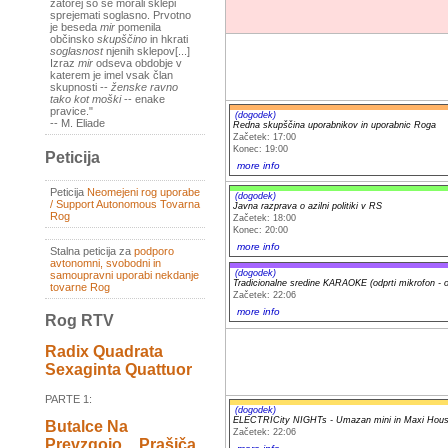
zatorej so se morali sklepi
sprejemati soglasno. Prvotno
je beseda
mir
pomenila
občinsko
skupščino
in hkrati
soglasnost
njenih sklepov[...]
Izraz
mir
odseva obdobje v
katerem je imel vsak član
skupnosti --
ženske ravno
tako kot moški
-- enake
pravice."
(dogodek)
-- M. Eliade
Redna skupščina uporabnikov in uporabnic Roga
Začetek: 17:00
Konec: 19:00
Peticija
more info
Peticija
Neomejeni rog uporabe
(dogodek)
/ Support Autonomous Tovarna
Javna razprava o azilni politiki v RS
Rog
Začetek: 18:00
Konec: 20:00
more info
Stalna peticija za
podporo
avtonomni, svobodni in
(dogodek)
samoupravni uporabi nekdanje
Tradicionalne sredine KARAOKE (odprti mikrofon - 
tovarne Rog
Začetek: 22:06
more info
Rog RTV
Radix Quadrata
Sexaginta Quattuor
PARTE 1:
(dogodek)
ELECTRICity NIGHTs - Umazan mini in Maxi Hous
Butalce Na
Začetek: 22:06
Prevzgojo _ Prašiča