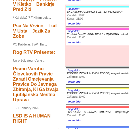
more info
V Kletko _ Bankirje
Pred Zid
(dogodek)
SKUPŠČINA GIBANJA SVET ZA VSAKOGAR!
Začetek: 18:00
/ Kaj delaš ? // Hlinim dela...
Konec: 21:00
more info
Psa Na Vrvico _ Lsd
V Usta _ Jezik Za
(dogodek)
!!!!!!ODPADE!!! !KINO-DVOR v izgnanstvu - 
Zobe
Začetek: 21:00
more info
///// Kaj delaš ? //// Hlini...
Rog RTV Présente:
Un prédicateur d'une ...
Pismo Varuhu
(dogodek)
Človekovih Pravic
PODOBE ZVOKA in ZVOK PODOB, eksperimentalni a
Začetek: 20:00
Zaradi Omejevanja
more info
Pravice Do Javnega
Zbiranja, Ki Ga Izvaja
(dogodek)
PODOBE ZVOKA in ZVOK PODOB, eksperimentalni a
Ljubljanska Mestna
Začetek: 20:00
Uprava
more info
...21 January 2026...
(dogodek)
-ČAROBNA- -SREDNJA- -AMERIKA - Potopisno pr
LSD IS A HUMAN
Začetek: 21:00
RIGHT
more info