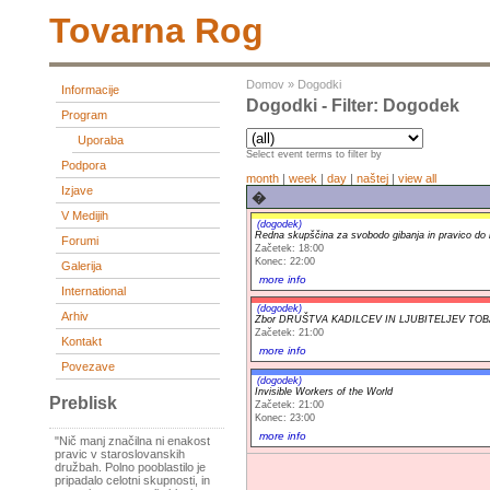
Tovarna Rog
Domov
»
Dogodki
Informacije
Dogodki - Filter: Dogodek
Program
Uporaba
Select event terms to filter by
Podpora
month
|
week
|
day
|
naštej
|
view all
Izjave
�
V Medijih
(dogodek)
Redna skupščina za svobodo gibanja in pravico do 
Forumi
Začetek: 18:00
Konec: 22:00
Galerija
more info
International
(dogodek)
Arhiv
Zbor DRUŠTVA KADILCEV IN LJUBITELJEV TO
Začetek: 21:00
Kontakt
more info
Povezave
(dogodek)
Invisible Workers of the World
Preblisk
Začetek: 21:00
Konec: 23:00
more info
"Nič manj značilna ni enakost
pravic v staroslovanskih
družbah. Polno pooblastilo je
pripadalo celotni skupnosti, in