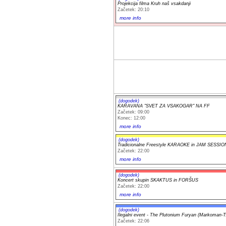
Projekcija filma Kruh naš vsakdanji
Začetek: 20:10
more info
(dogodek)
KARAVANA "SVET ZA VSAKOGAR" NA FF
Začetek: 09:00
Konec: 12:00
more info
(dogodek)
Tradicionalne Freestyle KARAOKE in JAM SESSIO
Začetek: 22:00
more info
(dogodek)
Koncert skupin SKAKTUS in FORŠUS
Začetek: 22:00
more info
(dogodek)
Ilegalni event - The Plutonium Furyan (Markoman-T
Začetek: 22:06