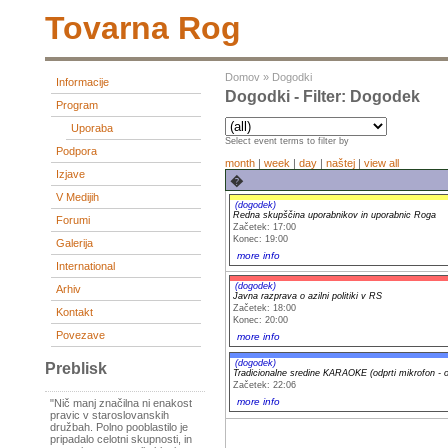
Tovarna Rog
Domov
»
Dogodki
Informacije
Dogodki - Filter: Dogodek
Program
Uporaba
Select event terms to filter by
Podpora
month
|
week
|
day
|
naštej
|
view all
Izjave
�
V Medijih
(dogodek)
Redna skupščina uporabnikov in uporabnic Roga
Forumi
Začetek: 17:00
Konec: 19:00
Galerija
more info
International
(dogodek)
Arhiv
Javna razprava o azilni politiki v RS
Začetek: 18:00
Kontakt
Konec: 20:00
Povezave
more info
(dogodek)
Preblisk
Tradicionalne sredine KARAOKE (odprti mikrofon - 
Začetek: 22:06
more info
"Nič manj značilna ni enakost
pravic v staroslovanskih
družbah. Polno pooblastilo je
pripadalo celotni skupnosti, in