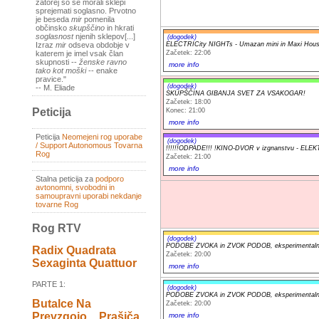
zatorej so se morali sklepi
sprejemati soglasno. Prvotno
je beseda
mir
pomenila
občinsko
skupščino
in hkrati
soglasnost
njenih sklepov[...]
(dogodek)
ELECTRICity NIGHTs - Umazan mini in Maxi Hous
Izraz
mir
odseva obdobje v
Začetek: 22:06
katerem je imel vsak član
skupnosti --
ženske ravno
more info
tako kot moški
-- enake
pravice."
(dogodek)
-- M. Eliade
SKUPŠČINA GIBANJA SVET ZA VSAKOGAR!
Začetek: 18:00
Peticija
Konec: 21:00
more info
Peticija
Neomejeni rog uporabe
(dogodek)
/ Support Autonomous Tovarna
!!!!!!ODPADE!!! !KINO-DVOR v izgnanstvu - 
Rog
Začetek: 21:00
more info
Stalna peticija za
podporo
avtonomni, svobodni in
samoupravni uporabi nekdanje
tovarne Rog
Rog RTV
(dogodek)
PODOBE ZVOKA in ZVOK PODOB, eksperimentalni a
Radix Quadrata
Začetek: 20:00
Sexaginta Quattuor
more info
PARTE 1:
(dogodek)
PODOBE ZVOKA in ZVOK PODOB, eksperimentalni a
Butalce Na
Začetek: 20:00
Prevzgojo _ Prašiča
more info