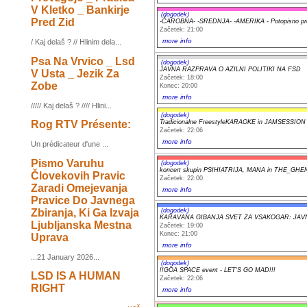
V Kletko _ Bankirje
(dogodek)
Pred Zid
-ČAROBNA- -SREDNJA- -AMERIKA - Potopisno pr
Začetek: 21:00
more info
/ Kaj delaš ? // Hlinim dela...
Psa Na Vrvico _ Lsd
(dogodek)
JAVNA RAZPRAVA O AZILNI POLITIKI NA FSD
V Usta _ Jezik Za
Začetek: 18:00
Zobe
Konec: 20:00
more info
///// Kaj delaš ? //// Hlini...
(dogodek)
Rog RTV Présente:
Tradicionalne FreestyleKARAOKE in JAMSESSION
Začetek: 22:06
more info
Un prédicateur d'une ...
Pismo Varuhu
(dogodek)
koncert skupin PSIHIATRIJA, MANA in THE_GHE
Človekovih Pravic
Začetek: 22:00
Zaradi Omejevanja
more info
Pravice Do Javnega
Zbiranja, Ki Ga Izvaja
(dogodek)
KARAVANA GIBANJA SVET ZA VSAKOGAR: JAV
Ljubljanska Mestna
Začetek: 19:00
Konec: 21:00
Uprava
more info
...21 January 2026...
(dogodek)
!!GOA SPACE event - LET'S GO MAD!!!
LSD IS A HUMAN
Začetek: 22:06
RIGHT
more info