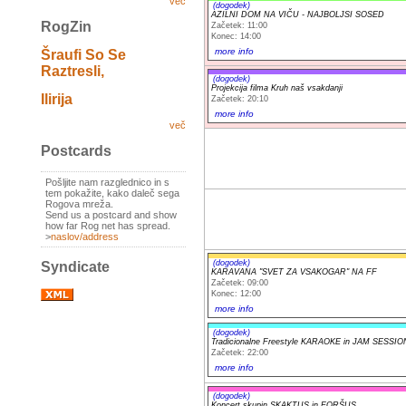
več
(dogodek)
AZILNI DOM NA VIČU - NAJBOLJSI SOSED
RogZin
Začetek: 11:00
Konec: 14:00
more info
Šraufi So Se
Raztresli,
(dogodek)
Projekcija filma Kruh naš vsakdanji
Ilirija
Začetek: 20:10
more info
več
Postcards
Pošljite nam razglednico in s
tem pokažite, kako daleč sega
Rogova mreža.
Send us a postcard and show
how far Rog net has spread.
>
naslov/address
(dogodek)
Syndicate
KARAVANA "SVET ZA VSAKOGAR" NA FF
Začetek: 09:00
Konec: 12:00
more info
(dogodek)
Tradicionalne Freestyle KARAOKE in JAM SESSIO
Začetek: 22:00
more info
(dogodek)
Koncert skupin SKAKTUS in FORŠUS