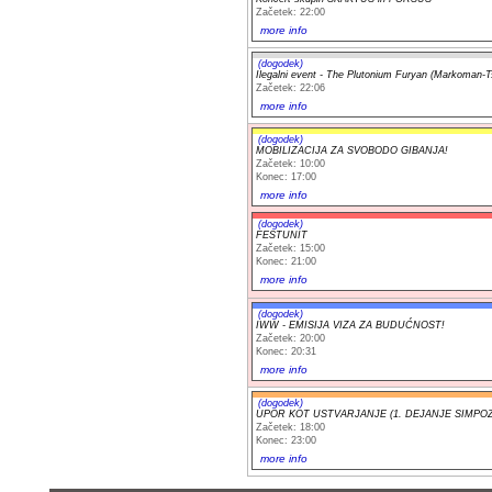
Začetek: 22:00
more info
(dogodek)
Ilegalni event - The Plutonium Furyan (Markoman-T
Začetek: 22:06
more info
(dogodek)
MOBILIZACIJA ZA SVOBODO GIBANJA!
Začetek: 10:00
Konec: 17:00
more info
(dogodek)
FESTUNIT
Začetek: 15:00
Konec: 21:00
more info
(dogodek)
IWW - EMISIJA VIZA ZA BUDUĆNOST!
Začetek: 20:00
Konec: 20:31
more info
(dogodek)
UPOR KOT USTVARJANJE (1. DEJANJE SIMPOZ
Začetek: 18:00
Konec: 23:00
more info