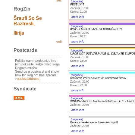
več
(dogodek)
FESTUNIT
RogZin
Začetek: 15:00
Konec: 21:00
more info
Šraufi So Se
Raztresli,
(dogodek)
IWW - EMISIJA VIZA ZA BUDUĆNOST!
Ilirija
Začetek: 20:00
Konec: 20:31
more info
več
Postcards
(dogodek)
UPOR KOT USTVARJANJE (1. DEJANJE SIMPOZ
Začetek: 18:00
Pošljite nam razglednico in s
Konec: 23:00
tem pokažite, kako daleč sega
more info
Rogova mreža.
Send us a postcard and show
how far Rog net has spread.
(dogodek)
Kinodvor: Večer slovenskih animiranih filmov
>
naslov/address
Začetek: 20:00
Konec: 22:00
Syndicate
more info
(dogodek)
!!!NOIS-0-ROG!!! Nocturne/Nihiltronix THE EU
Začetek: 22:06
more info
(dogodek)
Karaoke vsako sredo (open mic night)
Začetek: 22:06
more info