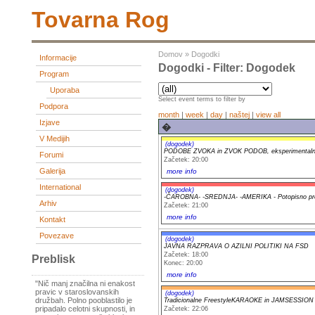
Tovarna Rog
Domov
»
Dogodki
Informacije
Dogodki - Filter: Dogodek
Program
Uporaba
Select event terms to filter by
Podpora
month
|
week
|
day
|
naštej
|
view all
Izjave
�
V Medijih
(dogodek)
PODOBE ZVOKA in ZVOK PODOB, eksperimentalni a
Forumi
Začetek: 20:00
Galerija
more info
International
(dogodek)
-ČAROBNA- -SREDNJA- -AMERIKA - Potopisno pr
Arhiv
Začetek: 21:00
more info
Kontakt
Povezave
(dogodek)
JAVNA RAZPRAVA O AZILNI POLITIKI NA FSD
Začetek: 18:00
Preblisk
Konec: 20:00
more info
"Nič manj značilna ni enakost
pravic v staroslovanskih
(dogodek)
družbah. Polno pooblastilo je
Tradicionalne FreestyleKARAOKE in JAMSESSION
pripadalo celotni skupnosti, in
Začetek: 22:06