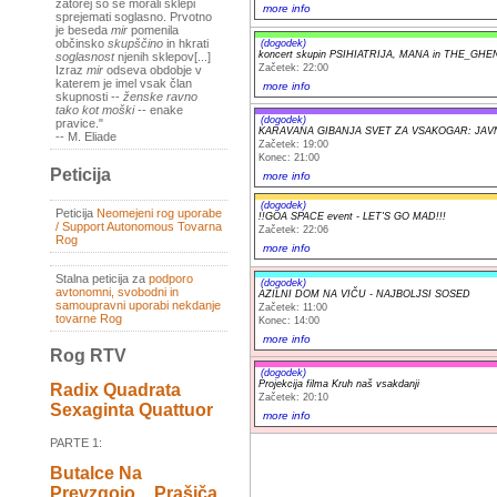
zatorej so se morali sklepi
more info
sprejemati soglasno. Prvotno
je beseda
mir
pomenila
občinsko
skupščino
in hkrati
(dogodek)
koncert skupin PSIHIATRIJA, MANA in THE_GHE
soglasnost
njenih sklepov[...]
Začetek: 22:00
Izraz
mir
odseva obdobje v
katerem je imel vsak član
more info
skupnosti --
ženske ravno
tako kot moški
-- enake
(dogodek)
pravice."
KARAVANA GIBANJA SVET ZA VSAKOGAR: JAV
-- M. Eliade
Začetek: 19:00
Konec: 21:00
Peticija
more info
(dogodek)
Peticija
Neomejeni rog uporabe
!!GOA SPACE event - LET'S GO MAD!!!
/ Support Autonomous Tovarna
Začetek: 22:06
Rog
more info
Stalna peticija za
podporo
(dogodek)
avtonomni, svobodni in
AZILNI DOM NA VIČU - NAJBOLJSI SOSED
samoupravni uporabi nekdanje
Začetek: 11:00
tovarne Rog
Konec: 14:00
more info
Rog RTV
(dogodek)
Projekcija filma Kruh naš vsakdanji
Radix Quadrata
Začetek: 20:10
Sexaginta Quattuor
more info
PARTE 1:
Butalce Na
Prevzgojo _ Prašiča