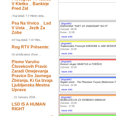
V Kletko _ Bankirje
Pred Zid
/ Kaj delaš ? // Hlinim dela...
Psa Na Vrvico _ Lsd
(dogodek)
KARAVANA "SVET ZA VSAKOGAR" NA FF
V Usta _ Jezik Za
Začetek: 09:00
Zobe
Konec: 12:00
more info
///// Kaj delaš ? //// Hlini...
(dogodek)
Rog RTV Présente:
Tradicionalne Freestyle KARAOKE in JAM SESSIO
Začetek: 22:00
more info
Un prédicateur d'une ...
Pismo Varuhu
(dogodek)
Koncert skupin SKAKTUS in FORŠUS
Človekovih Pravic
Začetek: 22:00
Zaradi Omejevanja
more info
Pravice Do Javnega
Zbiranja, Ki Ga Izvaja
(dogodek)
Ilegalni event - The Plutonium Furyan (Markoman-T
Ljubljanska Mestna
Začetek: 22:06
Uprava
more info
...21 January 2026...
(dogodek)
MOBILIZACIJA ZA SVOBODO GIBANJA!
Začetek: 10:00
LSD IS A HUMAN
Konec: 17:00
RIGHT
more info