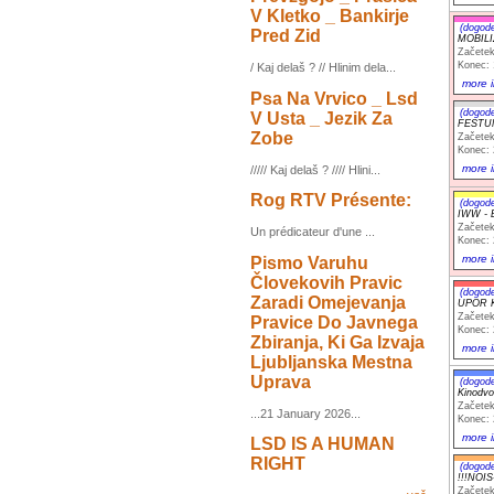
V Kletko _ Bankirje
(dogod
Pred Zid
MOBILI
Začetek
Konec: 
/ Kaj delaš ? // Hlinim dela...
more i
Psa Na Vrvico _ Lsd
(dogod
V Usta _ Jezik Za
FESTU
Zobe
Začetek
Konec: 
more i
///// Kaj delaš ? //// Hlini...
Rog RTV Présente:
(dogod
IWW - 
Začetek
Un prédicateur d'une ...
Konec: 
more i
Pismo Varuhu
Človekovih Pravic
(dogod
Zaradi Omejevanja
UPOR K
Začetek
Pravice Do Javnega
Konec: 
Zbiranja, Ki Ga Izvaja
more i
Ljubljanska Mestna
Uprava
(dogod
Kinodvo
Začetek
...21 January 2026...
Konec: 
more i
LSD IS A HUMAN
RIGHT
(dogod
!!!NOI
Začetek