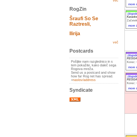
več
more i
RogZin
(dogod
Karaoke
Šraufi So Se
Začetek
Raztresli,
more i
Ilirija
več
Postcards
(dogod
REGGAE
Pošljite nam razglednico in s
Konec: 
tem pokažite, kako daleč sega
more i
Rogova mreža.
Send us a postcard and show
how far Rog net has spread.
(dogod
REGGAE
>
naslov/address
Konec: 
more i
Syndicate