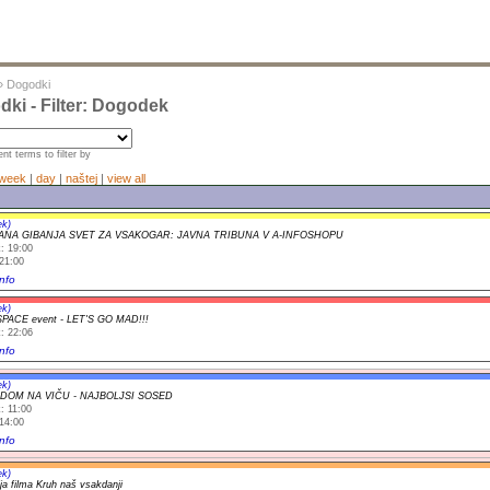
»
Dogodki
ki - Filter: Dogodek
nt terms to filter by
week
|
day
|
naštej
|
view all
ek)
ANA GIBANJA SVET ZA VSAKOGAR: JAVNA TRIBUNA V A-INFOSHOPU
: 19:00
21:00
nfo
ek)
SPACE event - LET'S GO MAD!!!
: 22:06
nfo
ek)
 DOM NA VIČU - NAJBOLJSI SOSED
: 11:00
14:00
nfo
ek)
ja filma Kruh naš vsakdanji