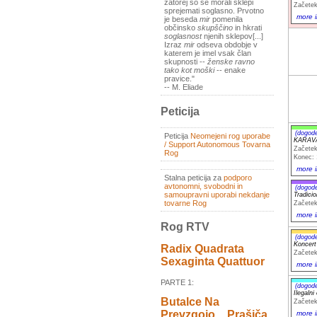
zatorej so se morali sklepi
Začetek
sprejemati soglasno. Prvotno
more i
je beseda
mir
pomenila
občinsko
skupščino
in hkrati
soglasnost
njenih sklepov[...]
Izraz
mir
odseva obdobje v
katerem je imel vsak član
skupnosti --
ženske ravno
tako kot moški
-- enake
pravice."
-- M. Eliade
Peticija
(dogod
Peticija
Neomejeni rog uporabe
KARAV
/ Support Autonomous Tovarna
Začetek
Rog
Konec: 
more i
Stalna peticija za
podporo
avtonomni, svobodni in
(dogod
samoupravni uporabi nekdanje
Tradic
tovarne Rog
Začetek
more i
Rog RTV
(dogod
Koncer
Radix Quadrata
Začetek
Sexaginta Quattuor
more i
PARTE 1:
(dogod
Ilegaln
Butalce Na
Začetek
Prevzgojo _ Prašiča
more i