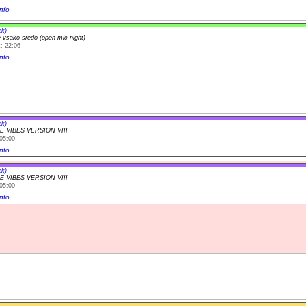
nfo
ek)
 vsako sredo (open mic night)
: 22:06
nfo
ek)
 VIBES VERSION VIII
05:00
nfo
ek)
 VIBES VERSION VIII
05:00
nfo