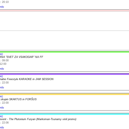
: 20:10
nfo
ek)
ANA "SVET ZA VSAKOGAR" NA FF
: 09:00
12:00
nfo
ek)
ionalne Freestyle KARAOKE in JAM SESSION
: 22:00
nfo
ek)
t skupin SKAKTUS in FORŠUS
: 22:00
nfo
ek)
i event - The Plutonium Furyan (Markoman-Tsunamy vinil promo)
: 22:06
nfo