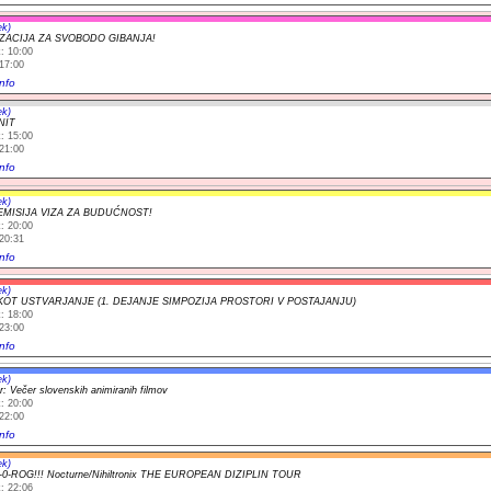
ek)
ZACIJA ZA SVOBODO GIBANJA!
: 10:00
17:00
nfo
ek)
NIT
: 15:00
21:00
nfo
ek)
EMISIJA VIZA ZA BUDUĆNOST!
: 20:00
20:31
nfo
ek)
OT USTVARJANJE (1. DEJANJE SIMPOZIJA PROSTORI V POSTAJANJU)
: 18:00
23:00
nfo
ek)
r: Večer slovenskih animiranih filmov
: 20:00
22:00
nfo
ek)
S-0-ROG!!! Nocturne/Nihiltronix THE EUROPEAN DIZIPLIN TOUR
: 22:06