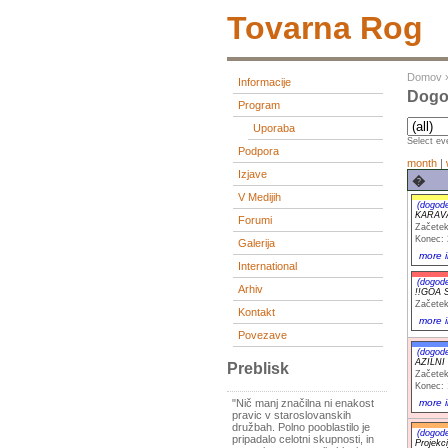
Tovarna Rog
Domov
Informacije
Dogod
Program
Uporaba
Select eve
Podpora
month
|
Izjave
�
V Medijih
(dogod
KARAV
Forumi
Začetek
Konec: 
Galerija
more i
International
(dogod
Arhiv
!!GOA 
Začetek
Kontakt
more i
Povezave
(dogod
AZILNI
Preblisk
Začetek
Konec: 
more i
"Nič manj značilna ni enakost
pravic v staroslovanskih
družbah. Polno pooblastilo je
(dogod
pripadalo celotni skupnosti, in
Projekci