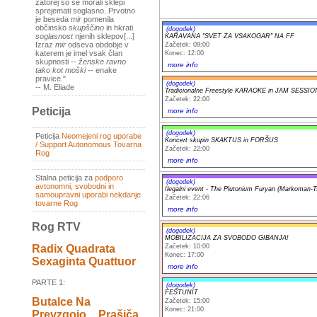
zatorej so se morali sklepi
sprejemati soglasno. Prvotno
je beseda
mir
pomenila
občinsko
skupščino
in hkrati
(dogodek)
soglasnost
njenih sklepov[...]
KARAVANA "SVET ZA VSAKOGAR" NA FF
Izraz
mir
odseva obdobje v
Začetek: 09:00
katerem je imel vsak član
Konec: 12:00
skupnosti --
ženske ravno
more info
tako kot moški
-- enake
pravice."
(dogodek)
-- M. Eliade
Tradicionalne Freestyle KARAOKE in JAM SESSIO
Začetek: 22:00
Peticija
more info
(dogodek)
Peticija
Neomejeni rog uporabe
Koncert skupin SKAKTUS in FORŠUS
/ Support Autonomous Tovarna
Začetek: 22:00
Rog
more info
Stalna peticija za
podporo
(dogodek)
avtonomni, svobodni in
Ilegalni event - The Plutonium Furyan (Markoman-T
samoupravni uporabi nekdanje
Začetek: 22:06
tovarne Rog
more info
Rog RTV
(dogodek)
MOBILIZACIJA ZA SVOBODO GIBANJA!
Začetek: 10:00
Radix Quadrata
Konec: 17:00
Sexaginta Quattuor
more info
PARTE 1:
(dogodek)
FESTUNIT
Butalce Na
Začetek: 15:00
Konec: 21:00
Prevzgojo _ Prašiča