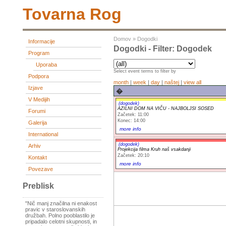
Tovarna Rog
Domov
»
Dogodki
Informacije
Dogodki - Filter: Dogodek
Program
Uporaba
Select event terms to filter by
Podpora
month
|
week
|
day
|
naštej
|
view all
Izjave
�
V Medijih
(dogodek)
AZILNI DOM NA VIČU - NAJBOLJSI SOSED
Forumi
Začetek: 11:00
Konec: 14:00
Galerija
more info
International
(dogodek)
Arhiv
Projekcija filma Kruh naš vsakdanji
Začetek: 20:10
Kontakt
more info
Povezave
Preblisk
"Nič manj značilna ni enakost
pravic v staroslovanskih
družbah. Polno pooblastilo je
pripadalo celotni skupnosti, in