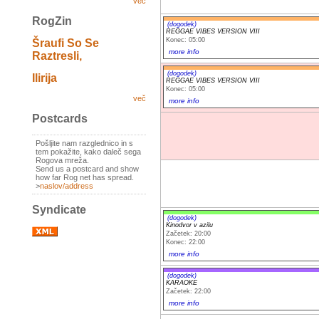
več
RogZin
(dogodek)
REGGAE VIBES VERSION VIII
Konec: 05:00
Šraufi So Se
more info
Raztresli,
(dogodek)
Ilirija
REGGAE VIBES VERSION VIII
Konec: 05:00
več
more info
Postcards
Pošljite nam razglednico in s
tem pokažite, kako daleč sega
Rogova mreža.
Send us a postcard and show
how far Rog net has spread.
>
naslov/address
Syndicate
(dogodek)
Kinodvor v azilu
Začetek: 20:00
Konec: 22:00
more info
(dogodek)
KARAOKE
Začetek: 22:00
more info