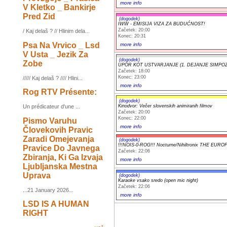
more info
V Kletko _ Bankirje
Pred Zid
(dogodek)
IWW - EMISIJA VIZA ZA BUDUĆNOST!
Začetek: 20:00
/ Kaj delaš ? // Hlinim dela...
Konec: 20:31
Psa Na Vrvico _ Lsd
more info
V Usta _ Jezik Za
(dogodek)
Zobe
UPOR KOT USTVARJANJE (1. DEJANJE SIMPOZ
Začetek: 18:00
Konec: 23:00
///// Kaj delaš ? //// Hlini...
more info
Rog RTV Présente:
(dogodek)
Kinodvor: Večer slovenskih animiranih filmov
Un prédicateur d'une ...
Začetek: 20:00
Konec: 22:00
Pismo Varuhu
more info
Človekovih Pravic
Zaradi Omejevanja
(dogodek)
!!!NOIS-0-ROG!!! Nocturne/Nihiltronix THE EU
Pravice Do Javnega
Začetek: 22:06
Zbiranja, Ki Ga Izvaja
more info
Ljubljanska Mestna
Uprava
(dogodek)
Karaoke vsako sredo (open mic night)
Začetek: 22:06
...21 January 2026...
more info
LSD IS A HUMAN
RIGHT