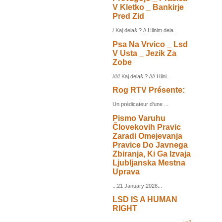
V Kletko _ Bankirje
Pred Zid
/ Kaj delaš ? // Hlinim dela...
Psa Na Vrvico _ Lsd
V Usta _ Jezik Za
Zobe
///// Kaj delaš ? //// Hlini...
Rog RTV Présente:
Un prédicateur d'une ...
Pismo Varuhu
Človekovih Pravic
Zaradi Omejevanja
Pravice Do Javnega
Zbiranja, Ki Ga Izvaja
Ljubljanska Mestna
Uprava
...21 January 2026...
LSD IS A HUMAN
RIGHT