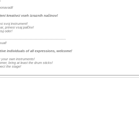
:
ponavadi!
jeni kreativci vseh izraznih načinov!
si svoj instrument!
r, prinesi vsaj palčke!
tuj oder!
-----------------------------------------------------
sual!
tive individuals of all expressions, welcome!
g your own instruments!
er, bring at least the drum sticks!
ect the stage!