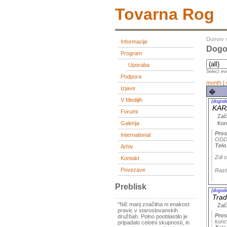
Tovarna Rog
Domov
Informacije
Dogo
Program
Uporaba
Select eve
Podpora
month
|
Izjave
�
V Medijih
(dogod
KAR
Forumi
Zač
Kon
Galerija
Pros
International
ODD
Telo
Arhiv
Zdi s
Kontakt
Povezave
Razis
Preblisk
(dogod
Trad
"Nič manj značilna ni enakost
Zač
pravic v staroslovanskih
Pros
družbah. Polno pooblastilo je
konc
pripadalo celotni skupnosti, in