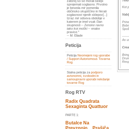
Telo
zatorej so se morali sklepi
sprejemati soglasno. Prvotno
Kot 
je beseda
mir
pomenila
občinsko
skupščino
in hkrati
Vabl
soglasnost
njenih sklepov[...]
Izraz
mir
odseva obdobje v
katerem je imel vsak član
Prine
skupnosti --
ženske ravno
Bobna
tako kot moški
-- enake
Spoš
pravice."
-- M. Eliade
------
As u
Peticija
Crea
Brin
Peticija
Neomejeni rog uporabe
Drumm
/ Support Autonomous Tovarna
Resp
Rog
Stalna peticija za
podporo
avtonomni, svobodni in
samoupravni uporabi nekdanje
tovarne Rog
Rog RTV
Radix Quadrata
Sexaginta Quattuor
PARTE 1:
Butalce Na
Prevzgojo _ Prašiča