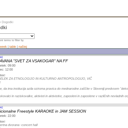
»
Dogodki
dki
nt terms to filter by
week
|
table
|
naštej
ek)
AVANA "SVET ZA VSAKOGAR" NA FF
etek: 09:00
ec: 12:00
tor:
ELEK ZA ETNOLOGIJO IN KULTURNO ANTROPOLOGIJO, VIČ
:
e, da ima institucija azila oziroma pravica do mednarodne zaščite v Sloveniji predvsem "dekor
kovalci in raziskovalke, aktivisti in aktivistke, zaposleni in zaposlene v različnih nevladnih 
ek)
icionalne Freestyle KARAOKE in JAM SESSION
etek: 22:00
tor:
ertna dvorana -concert hall