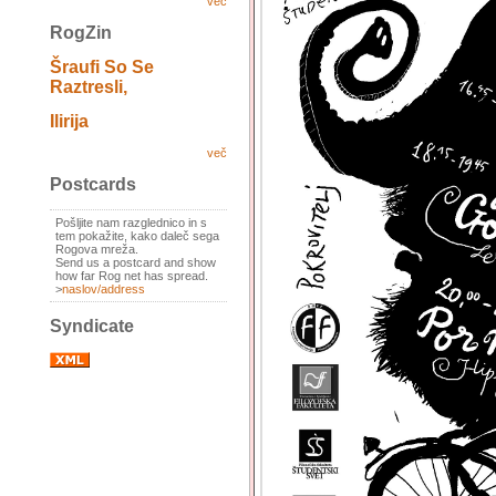
več
RogZin
Šraufi So Se
Raztresli,
Ilirija
več
Postcards
Pošljite nam razglednico in s
tem pokažite, kako daleč sega
Rogova mreža.
Send us a postcard and show
how far Rog net has spread.
>
naslov/address
Syndicate