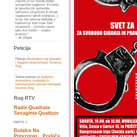
zatorej so se morali sklepi
sprejemati soglasno. Prvotno
je beseda
mir
pomenila
občinsko
skupščino
in hkrati
soglasnost
njenih sklepov[...]
Izraz
mir
odseva obdobje v
katerem je imel vsak član
skupnosti --
ženske ravno
tako kot moški
-- enake
pravice."
-- M. Eliade
Peticija
Peticija
Neomejeni rog uporabe
/ Support Autonomous Tovarna
Rog
Stalna peticija za
podporo
avtonomni, svobodni in
samoupravni uporabi nekdanje
tovarne Rog
Rog RTV
Radix Quadrata
Sexaginta Quattuor
PARTE 1:
Butalce Na
Prevzgojo _ Prašiča