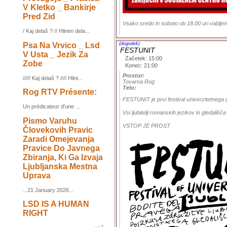
V Kletko _ Bankirje
Pred Zid
Vsako sredo in soboto ob 18.00 uri vablje
/ Kaj delaš ? // Hlinim dela...
Psa Na Vrvico _ Lsd
(dogodek)
FESTUNIT
V Usta _ Jezik Za
Začetek: 15:00
Zobe
Konec: 21:00
Prostor:
///// Kaj delaš ? //// Hlini...
Tovarna Rog
Telo:
Rog RTV Présente:
FESTUNIT je prvi festival univerzitetnega 
Un prédicateur d'une ...
Vsi ljubitelji romanskih jezikov in gledališča
Pismo Varuhu
VSTOP JE PROST
Človekovih Pravic
Zaradi Omejevanja
Pravice Do Javnega
Zbiranja, Ki Ga Izvaja
Ljubljanska Mestna
Uprava
...21 January 2026...
LSD IS A HUMAN
RIGHT