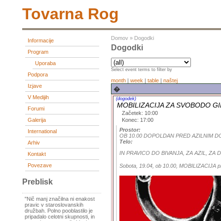
Tovarna Rog
Domov
»
Dogodki
Informacije
Dogodki
Program
Uporaba
Select event terms to filter by
Podpora
month
|
week
|
table
|
naštej
Izjave
�
V Medijih
(dogodek)
MOBILIZACIJA ZA SVOBODO GI
Forumi
Začetek: 10:00
Konec: 17:00
Galerija
Prostor:
International
OB 10.00 DOPOLDAN PRED AZILNIM D
Telo:
Arhiv
IN PRAVICO DO BIVANJA, ZA AZIL, ZA
Kontakt
Povezave
Sobota, 19.04, ob 10.00, MOBILIZACIJA p
Preblisk
"Nič manj značilna ni enakost
pravic v staroslovanskih
družbah. Polno pooblastilo je
pripadalo celotni skupnosti, in