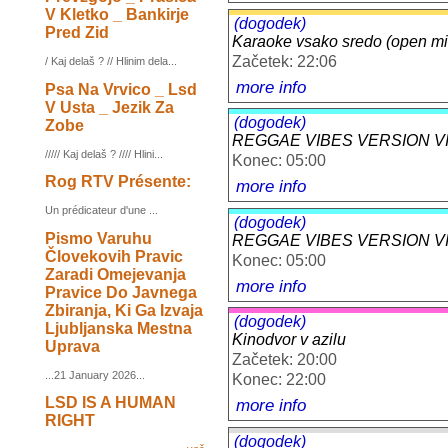
V Kletko _ Bankirje
(dogodek)
Pred Zid
Karaoke vsako sredo (open mic
Začetek: 22:06
/ Kaj delaš ? // Hlinim dela...
more info
Psa Na Vrvico _ Lsd
V Usta _ Jezik Za
(dogodek)
Zobe
REGGAE VIBES VERSION VII
///// Kaj delaš ? //// Hlini...
Konec: 05:00
Rog RTV Présente:
more info
Un prédicateur d'une ...
(dogodek)
Pismo Varuhu
REGGAE VIBES VERSION VII
Človekovih Pravic
Konec: 05:00
Zaradi Omejevanja
more info
Pravice Do Javnega
Zbiranja, Ki Ga Izvaja
(dogodek)
Ljubljanska Mestna
Kinodvor v azilu
Uprava
Začetek: 20:00
...21 January 2026...
Konec: 22:00
LSD IS A HUMAN
more info
RIGHT
(dogodek)