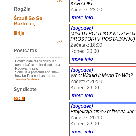
več
KARAOKE
RogZin
Začetek: 22:00
more info
Šraufi So Se
Raztresli,
(dogodek)
Ilirija
MISLITI POLITIKO: NOVI PO
PROSTORI V POSTAJANJU)
več
Začetek: 18:00
Postcards
Konec: 20:00
more info
Pošljite nam razglednico in s
tem pokažite, kako daleč sega
Rogova mreža.
(dogodek)
Send us a postcard and show
What Would It Mean To Win?
how far Rog net has spread.
>
naslov/address
Začetek: 20:00
Konec: 23:00
Syndicate
more info
(dogodek)
Projekcija filmov režiserja Jan
Začetek: 20:10
Konec: 22:00
more info