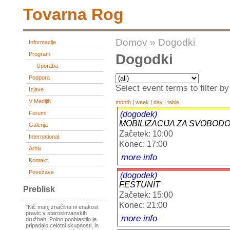
Tovarna Rog
Domov
»
Dogodki
Informacije
Program
Dogodki
Uporaba
Podpora
Select event terms to filter by
Izjave
V Medijih
month
|
week
|
day
|
table
(dogodek)
Forumi
MOBILIZACIJA ZA SVOBODO
Galerija
Začetek: 10:00
International
Konec: 17:00
Arhiv
more info
Kontakt
Povezave
(dogodek)
FESTUNIT
Preblisk
Začetek: 15:00
Konec: 21:00
"Nič manj značilna ni enakost
pravic v staroslovanskih
more info
družbah. Polno pooblastilo je
pripadalo celotni skupnosti, in