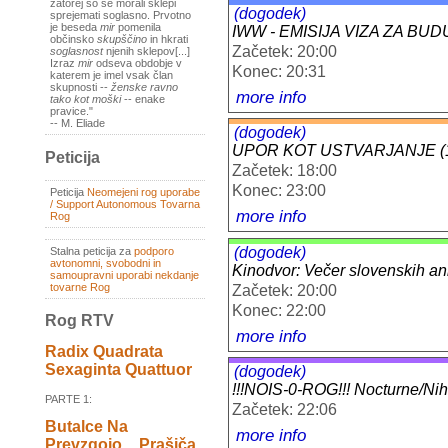
zatorej so se morali sklepi
(dogodek)
sprejemati soglasno. Prvotno
je beseda
mir
pomenila
IWW - EMISIJA VIZA ZA BU
občinsko
skupščino
in hkrati
Začetek: 20:00
soglasnost
njenih sklepov[...]
Izraz
mir
odseva obdobje v
Konec: 20:31
katerem je imel vsak član
skupnosti --
ženske ravno
more info
tako kot moški
-- enake
pravice."
-- M. Eliade
(dogodek)
UPOR KOT USTVARJANJE (1
Peticija
Začetek: 18:00
Konec: 23:00
Peticija
Neomejeni rog uporabe
/ Support Autonomous Tovarna
more info
Rog
(dogodek)
Stalna peticija za
podporo
avtonomni, svobodni in
Kinodvor: Večer slovenskih an
samoupravni uporabi nekdanje
tovarne Rog
Začetek: 20:00
Konec: 22:00
Rog RTV
more info
Radix Quadrata
Sexaginta Quattuor
(dogodek)
!!!NOIS-0-ROG!!! Nocturne/
PARTE 1:
Začetek: 22:06
Butalce Na
more info
Prevzgojo _ Prašiča