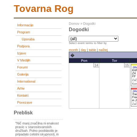
Tovarna Rog
Domov
»
Dogodki
Informacije
Dogodki
Program
Uporaba
Select event terms to filter by
Podpora
month
|
day
|
table
|
naštej
Izjave
�
V Medijih
Pon
Tor
14
15
Forumi
(do
KA
ZA
Galerija
FF
Zač
International
Kon
Arhiv
(do
Tra
Kontakt
Fre
in 
Povezave
Zač
Preblisk
"Nič manj značilna ni enakost
pravic v staroslovanskih
družbah. Polno pooblastilo je
pripadalo celotni skupnosti, in