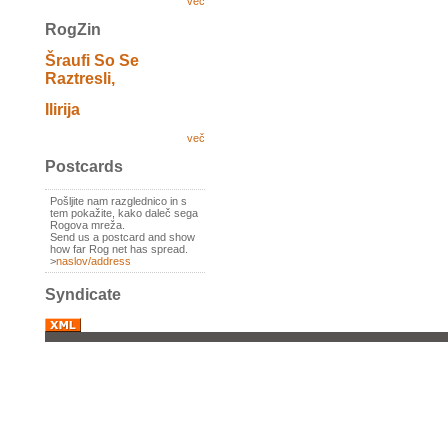
več
RogZin
Šraufi So Se
Raztresli,
Ilirija
več
Postcards
Pošljite nam razglednico in s
tem pokažite, kako daleč sega
Rogova mreža.
Send us a postcard and show
how far Rog net has spread.
>
naslov/address
Syndicate