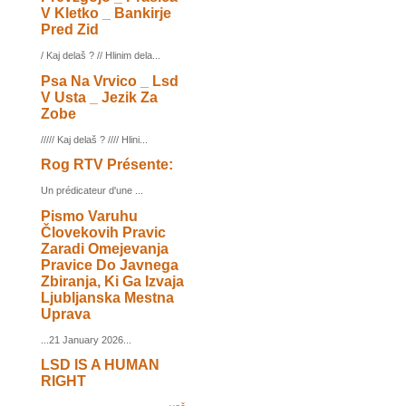
V Kletko _ Bankirje
Pred Zid
/ Kaj delaš ? // Hlinim dela...
Psa Na Vrvico _ Lsd
V Usta _ Jezik Za
Zobe
///// Kaj delaš ? //// Hlini...
Rog RTV Présente:
Un prédicateur d'une ...
Pismo Varuhu
Človekovih Pravic
Zaradi Omejevanja
Pravice Do Javnega
Zbiranja, Ki Ga Izvaja
Ljubljanska Mestna
Uprava
...21 January 2026...
LSD IS A HUMAN
RIGHT