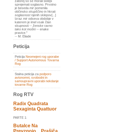
zatorej so se morali sklepi
sprejemati soglasno. Prvotno
je beseda
mir
pomenila
občinsko
skupščino
in hkrati
soglasnost
njenih sklepov[...]
Izraz
mir
odseva obdobje v
katerem je imel vsak član
skupnosti --
ženske ravno
tako kot moški
-- enake
pravice."
-- M. Eliade
Peticija
Peticija
Neomejeni rog uporabe
/ Support Autonomous Tovarna
Rog
Stalna peticija za
podporo
avtonomni, svobodni in
samoupravni uporabi nekdanje
tovarne Rog
Rog RTV
Radix Quadrata
Sexaginta Quattuor
PARTE 1:
Butalce Na
Prevzgojo _ Prašiča