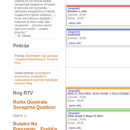
zatorej so se morali sklepi
sprejemati soglasno. Prvotno
je beseda
mir
pomenila
(dogodek)
občinsko
skupščino
in hkrati
Kinodvor v azilu
soglasnost
njenih sklepov[...]
Začetek: 20:00
Izraz
mir
odseva obdobje v
Konec: 22:00
katerem je imel vsak član
more info
skupnosti --
ženske ravno
tako kot moški
-- enake
(dogodek)
pravice."
KARAOKE
-- M. Eliade
Začetek: 22:00
more info
Peticija
Peticija
Neomejeni rog uporabe
/ Support Autonomous Tovarna
Rog
Stalna peticija za
podporo
avtonomni, svobodni in
samoupravni uporabi nekdanje
tovarne Rog
(dogodek)
Rog RTV
MISLITI POLITIKO: NOVI POJMI V POLITIČNEM
Začetek: 18:00
Konec: 20:00
Radix Quadrata
more info
Sexaginta Quattuor
(dogodek)
PARTE 1:
What Would It Mean To Win?
Začetek: 20:00
Butalce Na
Konec: 23:00
more info
Prevzgojo _ Prašiča