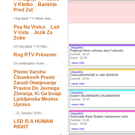
V Kletko _ Bankirje
Pred Zid
/ Kaj delaš ? // Hlinim dela...
Psa Na Vrvico _ Lsd
V Usta _ Jezik Za
Zobe
///// Kaj delaš ? //// Hlini...
(dogodek)
Projekcija filmov režiserja Jana Cvitkoviča
Rog RTV Présente:
Začetek: 20:10
Konec: 22:00
more info
Un prédicateur d'une ...
Pismo Varuhu
(dogodek)
FreestyleKARAOKE in JAM SESSION
Človekovih Pravic
Začetek: 22:00
Zaradi Omejevanja
more info
Pravice Do Javnega
Zbiranja, Ki Ga Izvaja
(dogodek)
koncert SALAMANDRA SALAMANDRA
Ljubljanska Mestna
Začetek: 22:00
Uprava
more info
...21 January 2026...
(dogodek)
Gostovanje Radia Študent; kantavtorski večer
Začetek: 21:00
LSD IS A HUMAN
Konec: 23:00
RIGHT
more info