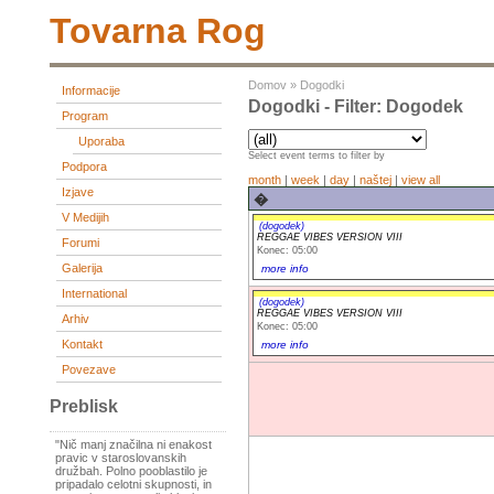
Tovarna Rog
Domov
»
Dogodki
Informacije
Dogodki - Filter: Dogodek
Program
Uporaba
Select event terms to filter by
Podpora
month
|
week
|
day
|
naštej
|
view all
Izjave
�
V Medijih
(dogodek)
REGGAE VIBES VERSION VIII
Forumi
Konec: 05:00
Galerija
more info
International
(dogodek)
REGGAE VIBES VERSION VIII
Arhiv
Konec: 05:00
Kontakt
more info
Povezave
Preblisk
"Nič manj značilna ni enakost
pravic v staroslovanskih
družbah. Polno pooblastilo je
pripadalo celotni skupnosti, in