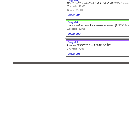
(dogodek)
KARAVANA GIBANJA SVET ZA VSAKOGAR: GO
Začetek: 20:00
Konec: 22:00
more info
(dogodek)
Tradicionalne karaoke s presenečenjem (FLYING D
Začetek: 22:06
more info
(dogodek)
koncert GUNYUSS & AJZAK JOŠKI
Začetek: 22:00
more info