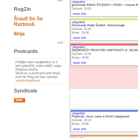
več
(dogodek)
gostovanje RADIA ŠTUDENT v ROGU + koncert 
RogZin
Začetek: 22:00
more info
Šraufi So Se
(dogodek)
Raztresli,
Gostovanje Radia Študent; Automassage
Začetek: 22:00
Konec: 23:59
Ilirija
more info
več
(dogodek)
(NE)MOGOČI PROSTORI UMETNOSTI (3. DEJAN
Postcards
Začetek: 15:00
Konec: 20:00
Pošljite nam razglednico in s
more info
tem pokažite, kako daleč sega
Rogova mreža.
Send us a postcard and show
how far Rog net has spread.
>
naslov/address
Syndicate
(dogodek)
Projekcija: Jesus camp in Devil's playground
Začetek: 20:10
Konec: 23:00
more info