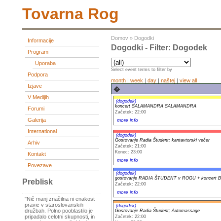
Tovarna Rog
Domov
»
Dogodki
Informacije
Dogodki - Filter: Dogodek
Program
Uporaba
Select event terms to filter by
Podpora
month
|
week
|
day
|
naštej
|
view all
Izjave
�
V Medijih
(dogodek)
koncert SALAMANDRA SALAMANDRA
Forumi
Začetek: 22:00
Galerija
more info
International
(dogodek)
Gostovanje Radia Študent; kantavtorski večer
Arhiv
Začetek: 21:00
Konec: 23:00
Kontakt
more info
Povezave
(dogodek)
gostovanje RADIA ŠTUDENT v ROGU + koncert 
Preblisk
Začetek: 22:00
more info
"Nič manj značilna ni enakost
pravic v staroslovanskih
(dogodek)
družbah. Polno pooblastilo je
Gostovanje Radia Študent; Automassage
pripadalo celotni skupnosti, in
Začetek: 22:00