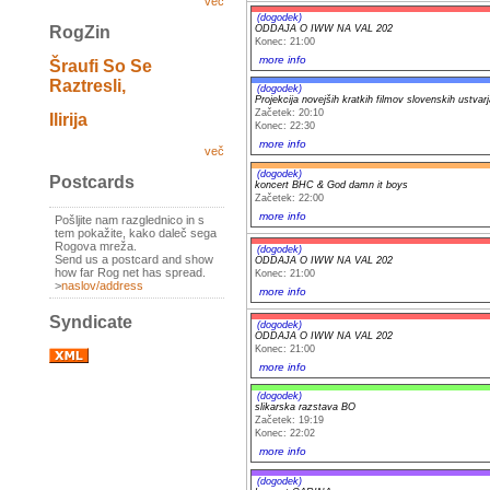
več
(dogodek)
ODDAJA O IWW NA VAL 202
RogZin
Konec: 21:00
more info
Šraufi So Se
Raztresli,
(dogodek)
Projekcija novejših kratkih filmov slovenskih ustvar
Začetek: 20:10
Ilirija
Konec: 22:30
more info
več
(dogodek)
Postcards
koncert BHC & God damn it boys
Začetek: 22:00
more info
Pošljite nam razglednico in s
tem pokažite, kako daleč sega
Rogova mreža.
(dogodek)
Send us a postcard and show
ODDAJA O IWW NA VAL 202
how far Rog net has spread.
Konec: 21:00
>
naslov/address
more info
Syndicate
(dogodek)
ODDAJA O IWW NA VAL 202
Konec: 21:00
more info
(dogodek)
slikarska razstava BO
Začetek: 19:19
Konec: 22:02
more info
(dogodek)