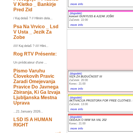
V Kletko _ Bankirje
more info
Pred Zid
(dogodek)
koncert GUNYUSS & AJZAK JOŠKI
/ Kaj delaš ? // Hlinim dela...
Začetek: 22:00
more info
Psa Na Vrvico _ Lsd
V Usta _ Jezik Za
Zobe
///// Kaj delaš ? //// Hlini...
Rog RTV Présente:
Un prédicateur d'une ...
Pismo Varuhu
(dogodek)
Človekovih Pravic
VIZA ZA BUDUĆNOST III
Začetek: 20:00
Zaradi Omejevanja
Konec: 21:00
Pravice Do Javnega
more info
Zbiranja, Ki Ga Izvaja
Ljubljanska Mestna
(dogodek)
AKTIVACIJA PROSTORA FOR FREE CLOTHES : - gi
Uprava
Začetek: 13:00
more info
...21 January 2026...
(dogodek)
LSD IS A HUMAN
ODDAJA O IWW NA VAL 202
Konec: 21:00
RIGHT
more info