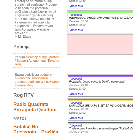
zatorej so se morali sklepi
Konec: 23:59
sprejemati soglasno. Prvotno
more info
je beseda
mir
pomenila
občinsko
skupščino
in hkrati
(dogodek)
soglasnost
njenih sklepov[...]
(NE)MOGOČI PROSTORI UMETNOSTI (3. DEJAN
Izraz
mir
odseva obdobje v
Začetek: 15:00
katerem je imel vsak član
Konec: 20:00
skupnosti --
ženske ravno
tako kot moški
-- enake
more info
pravice."
-- M. Eliade
Peticija
Peticija
Neomejeni rog uporabe
/ Support Autonomous Tovarna
Rog
Stalna peticija za
podporo
avtonomni, svobodni in
(dogodek)
samoupravni uporabi nekdanje
Projekcija: Jesus camp in Devil's playground
tovarne Rog
Začetek: 20:10
Konec: 23:00
more info
Rog RTV
(dogodek)
Radix Quadrata
KARAVANA GIBANJA SVET ZA VSAKOGAR: GO
Sexaginta Quattuor
Začetek: 20:00
Konec: 22:00
more info
PARTE 1:
Butalce Na
(dogodek)
Tradicionalne karaoke s presenečenjem (FLYING D
Prevzgojo _ Prašiča
Začetek: 22:06