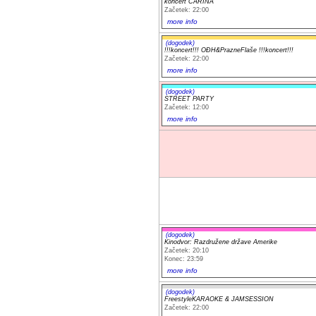
koncert CARINA
Začetek: 22:00
more info
(dogodek)
!!!koncert!!! OĐH&PrazneFlaše !!!koncert!!!
Začetek: 22:00
more info
(dogodek)
STREET PARTY
Začetek: 12:00
more info
(dogodek)
Kinodvor: Razdružene države Amerike
Začetek: 20:10
Konec: 23:59
more info
(dogodek)
FreestyleKARAOKE & JAMSESSION
Začetek: 22:00