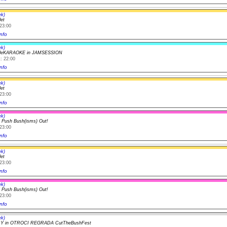
ek)
let
23:00
nfo
ek)
yleKARAOKE in JAMSESSION
: 22:00
nfo
ek)
let
23:00
nfo
ek)
l Push Bush(isms) Out!
23:00
nfo
ek)
let
23:00
nfo
ek)
l Push Bush(isms) Out!
23:00
nfo
ek)
t Y in OTROCI REGRADA CutTheBushFest