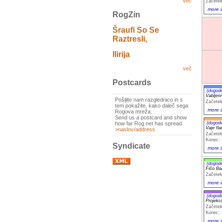
več
Začetek
more i
RogZin
Šraufi So Se
Raztresli,
Ilirija
več
Postcards
(dogod
Vabljeni
Pošljite nam razglednico in s
Začetek
tem pokažite, kako daleč sega
more i
Rogova mreža.
Send us a postcard and show
how far Rog net has spread.
(dogod
Vaje fl
>
naslov/address
Začetek
Konec: 
Syndicate
more i
(dogod
Fičo Ba
Začetek
more i
(dogod
Projekc
Začetek
Konec: 
more i