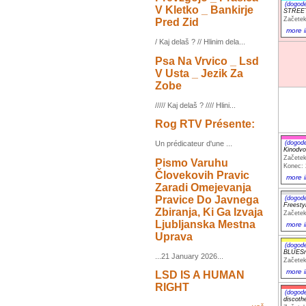
(dogod
V Kletko _ Bankirje
STREE
Začetek
Pred Zid
more i
/ Kaj delaš ? // Hlinim dela...
Psa Na Vrvico _ Lsd
V Usta _ Jezik Za
Zobe
///// Kaj delaš ? //// Hlini...
Rog RTV Présente:
(dogod
Un prédicateur d'une ...
Kinodvo
Začetek
Pismo Varuhu
Konec: 
Človekovih Pravic
more i
Zaradi Omejevanja
Pravice Do Javnega
(dogod
Freest
Zbiranja, Ki Ga Izvaja
Začetek
Ljubljanska Mestna
more i
Uprava
(dogod
BLUESni
...21 January 2026...
Začetek
more i
LSD IS A HUMAN
RIGHT
(dogod
discot