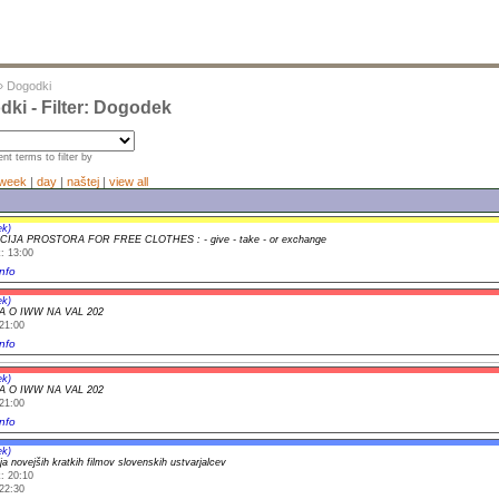
»
Dogodki
ki - Filter: Dogodek
nt terms to filter by
week
|
day
|
naštej
|
view all
ek)
CIJA PROSTORA FOR FREE CLOTHES : - give - take - or exchange
: 13:00
nfo
ek)
 O IWW NA VAL 202
21:00
nfo
ek)
 O IWW NA VAL 202
21:00
nfo
ek)
ja novejših kratkih filmov slovenskih ustvarjalcev
: 20:10
22:30