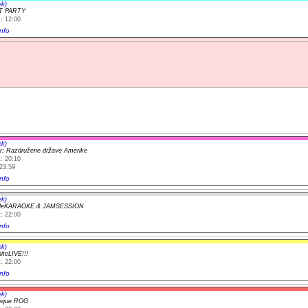
ek)
T PARTY
: 12:00
nfo
ek)
r: Razdružene države Amerike
: 20:10
23:59
nfo
ek)
yleKARAOKE & JAMSESSION
: 22:00
nfo
ek)
teLIVE!!!
: 22:00
nfo
ek)
heque ROG