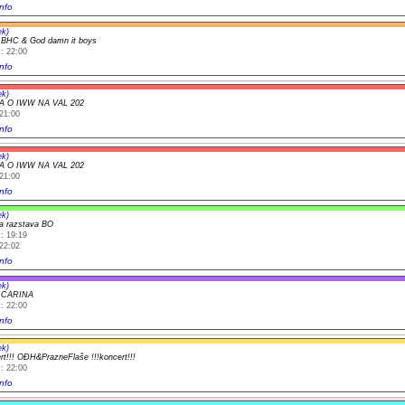
nfo
ek)
 BHC & God damn it boys
: 22:00
nfo
ek)
 O IWW NA VAL 202
21:00
nfo
ek)
 O IWW NA VAL 202
21:00
nfo
ek)
ka razstava BO
: 19:19
22:02
nfo
ek)
t CARINA
: 22:00
nfo
ek)
ert!!! OĐH&PrazneFlaše !!!koncert!!!
: 22:00
nfo