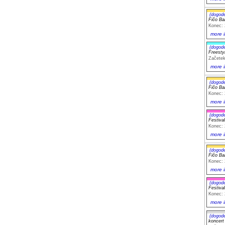
(dogod
Fičo Ba
Konec: 
more i
(dogod
Freest
Začetek
more i
(dogod
Fičo Ba
Konec: 
more i
(dogod
Festiva
Konec: 
more i
(dogod
Fičo Ba
Konec: 
more i
(dogod
Festiva
Konec: 
more i
(dogod
koncer