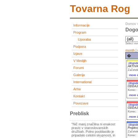
Tovarna Rog
Domov
Informacije
Dogod
Program
Uporaba
Select eve
Podpora
month
|
Izjave
�
V Medijih
(dogod
AKTIVA
Forumi
Začetek
Galerija
more i
International
(dogod
ODDAJA
Arhiv
Konec: 
more i
Kontakt
Povezave
(dogod
ODDAJA
Konec: 
Preblisk
more i
"Nič manj značilna ni enakost
(dogod
pravic v staroslovanskih
Projekci
družbah. Polno pooblastilo je
Začetek
pripadalo celotni skupnosti, in
Konec: 