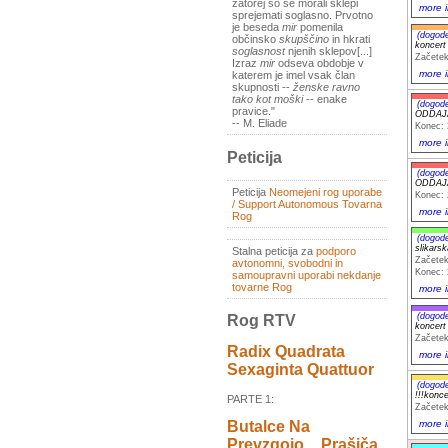
zatorej so se morali sklepi
more i
sprejemati soglasno. Prvotno
je beseda
mir
pomenila
(dogod
občinsko
skupščino
in hkrati
koncert
soglasnost
njenih sklepov[...]
Začetek
Izraz
mir
odseva obdobje v
more i
katerem je imel vsak član
skupnosti --
ženske ravno
tako kot moški
-- enake
(dogod
pravice."
ODDAJA
-- M. Eliade
Konec: 
more i
Peticija
(dogod
ODDAJA
Peticija
Neomejeni rog uporabe
Konec: 
/ Support Autonomous Tovarna
more i
Rog
(dogod
slikars
Stalna peticija za
podporo
Začetek
avtonomni, svobodni in
Konec: 
samoupravni uporabi nekdanje
tovarne Rog
more i
(dogod
Rog RTV
koncer
Začetek
Radix Quadrata
more i
Sexaginta Quattuor
(dogod
!!!konc
PARTE 1:
Začetek
more i
Butalce Na
Prevzgojo _ Prašiča