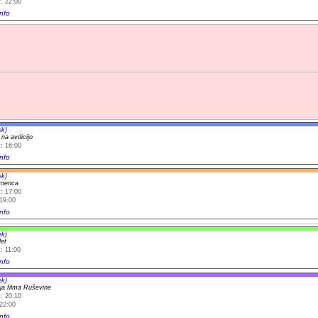
: 22:00
nfo
ek)
 na avdicijo
: 16:00
nfo
ek)
amenca
: 17:00
19:00
nfo
ek)
let
: 11:00
nfo
ek)
ija filma Ruševine
: 20:10
22:00
nfo