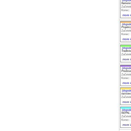
(dogod
flamenc
Začetek
Konec: 
more i
(dogod
Projekc
Začetek
Konec: 
more i
(dogod
Tradic
Začetek
more i
(dogod
Predsta
Začetek
Konec: 
more i
(dogod
razsta
Začetek
more i
(dogod
NEPAL 
Začetek
Konec: 
more i