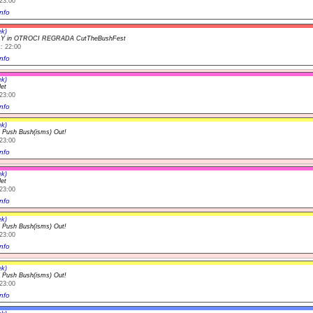
23:00
nfo
ek)
t Y in OTROCI REGRADA CutTheBushFest
: 22:00
nfo
ek)
let
23:00
nfo
ek)
l Push Bush(isms) Out!
23:00
nfo
ek)
let
23:00
nfo
ek)
l Push Bush(isms) Out!
23:00
nfo
ek)
l Push Bush(isms) Out!
23:00
nfo