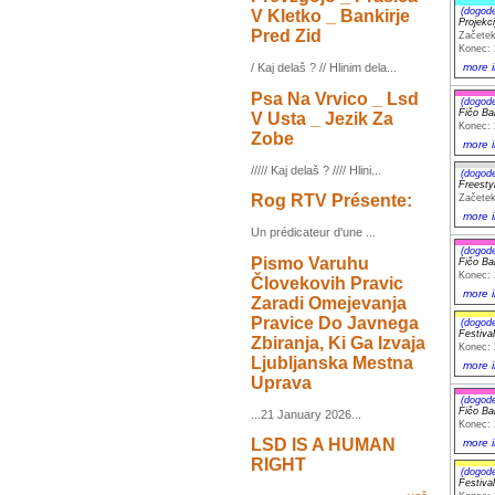
(dogod
V Kletko _ Bankirje
Projekc
Pred Zid
Začetek
Konec: 
more i
/ Kaj delaš ? // Hlinim dela...
Psa Na Vrvico _ Lsd
(dogod
Fičo Ba
V Usta _ Jezik Za
Konec: 
Zobe
more i
///// Kaj delaš ? //// Hlini...
(dogod
Freest
Rog RTV Présente:
Začetek
more i
Un prédicateur d'une ...
(dogod
Pismo Varuhu
Fičo Ba
Konec: 
Človekovih Pravic
more i
Zaradi Omejevanja
Pravice Do Javnega
(dogod
Festiva
Zbiranja, Ki Ga Izvaja
Konec: 
Ljubljanska Mestna
more i
Uprava
(dogod
Fičo Ba
...21 January 2026...
Konec: 
LSD IS A HUMAN
more i
RIGHT
(dogod
Festiva