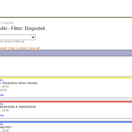
»
Dogodki
ki - Filter: Dogodek
nt terms to filter by
week
|
day
|
naštej
|
view all
ek)
r: Razdružene države Amerike
: 20:10
23:59
nfo
ek)
yleKARAOKE & JAMSESSION
: 22:00
nfo
ek)
teLIVE!!!
: 22:00