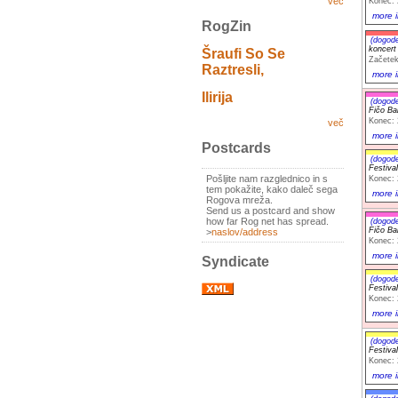
več
Konec: 
more i
RogZin
(dogod
koncer
Šraufi So Se
Začetek
Raztresli,
more i
Ilirija
(dogod
Fičo Ba
Konec: 
več
more i
Postcards
(dogod
Festiva
Pošljite nam razglednico in s
Konec: 
tem pokažite, kako daleč sega
more i
Rogova mreža.
Send us a postcard and show
how far Rog net has spread.
(dogod
Fičo Ba
>
naslov/address
Konec: 
more i
Syndicate
(dogod
Festiva
Konec: 
more i
(dogod
Festiva
Konec: 
more i