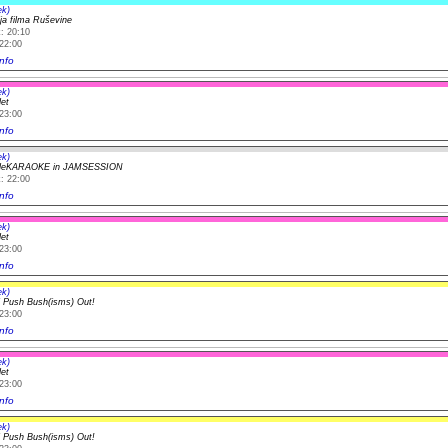
ek)
ija filma Ruševine
: 20:10
22:00
nfo
ek)
let
23:00
nfo
ek)
yleKARAOKE in JAMSESSION
: 22:00
nfo
ek)
let
23:00
nfo
ek)
l Push Bush(isms) Out!
23:00
nfo
ek)
let
23:00
nfo
ek)
l Push Bush(isms) Out!