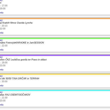
ek)
o
: 17:00
19:00
nfo
ek)
ija Kratkih filmov Davida Lyncha
: 20:10
22:00
nfo
ek)
ionalne FreestyleKARAOKE in JamSESSION
: 22:00
nfo
ek)
vitev ČKZ Lezbična gverila ter Pravo in oblast
: 19:00
23:00
nfo
ek)
va slik 50/50 TINA DRČAR in TERRAH
: 20:00
nfo
ek)
alias RAJ OSEMTISOČAKOV
: 21:00
23:00
nfo