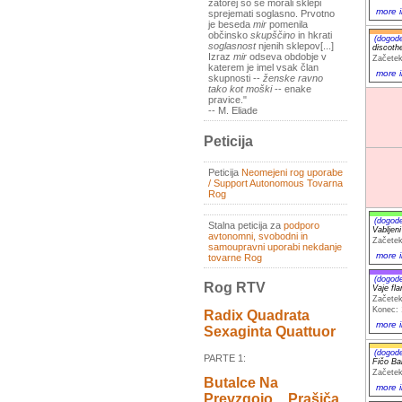
zatorej so se morali sklepi
more i
sprejemati soglasno. Prvotno
je beseda
mir
pomenila
občinsko
skupščino
in hkrati
(dogod
soglasnost
njenih sklepov[...]
discot
Izraz
mir
odseva obdobje v
Začetek
katerem je imel vsak član
more i
skupnosti --
ženske ravno
tako kot moški
-- enake
pravice."
-- M. Eliade
Peticija
Peticija
Neomejeni rog uporabe
/ Support Autonomous Tovarna
Rog
(dogod
Stalna peticija za
podporo
Vabljeni
avtonomni, svobodni in
Začetek
samoupravni uporabi nekdanje
more i
tovarne Rog
(dogod
Rog RTV
Vaje fl
Začetek
Konec: 
Radix Quadrata
more i
Sexaginta Quattuor
(dogod
PARTE 1:
Fičo Ba
Začetek
Butalce Na
more i
Prevzgojo _ Prašiča