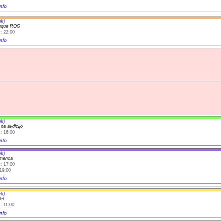
nfo
ek)
heque ROG
: 22:00
nfo
ek)
 na avdicijo
: 16:00
nfo
ek)
amenca
: 17:00
19:00
nfo
ek)
let
: 11:00
nfo