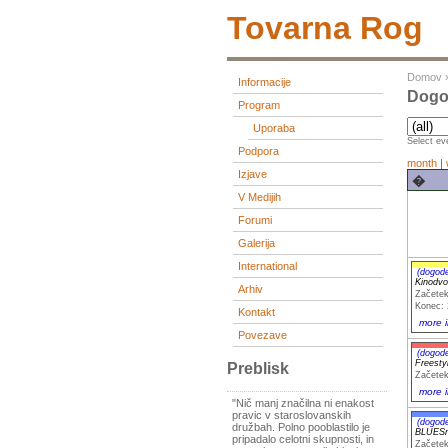
Tovarna Rog
Domov
Informacije
Dogod
Program
Uporaba
Select eve
Podpora
month
|
Izjave
�
V Medijih
Forumi
Galerija
International
(dogod
Kinodvo
Arhiv
Začetek
Konec: 
Kontakt
more i
Povezave
(dogod
Freest
Preblisk
Začetek
more i
"Nič manj značilna ni enakost
pravic v staroslovanskih
(dogod
družbah. Polno pooblastilo je
BLUESni
pripadalo celotni skupnosti, in
Začetek