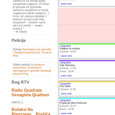
zatorej so se morali sklepi
more info
sprejemati soglasno. Prvotno
je beseda
mir
pomenila
občinsko
skupščino
in hkrati
soglasnost
njenih sklepov[...]
Izraz
mir
odseva obdobje v
katerem je imel vsak član
skupnosti --
ženske ravno
tako kot moški
-- enake
pravice."
-- M. Eliade
Peticija
(dogodek)
Vabljeni na avdicijo
Peticija
Neomejeni rog uporabe
Začetek: 16:00
/ Support Autonomous Tovarna
Rog
more info
(dogodek)
Stalna peticija za
podporo
Vaje flamenca
avtonomni, svobodni in
Začetek: 17:00
samoupravni uporabi nekdanje
Konec: 19:00
tovarne Rog
more info
Rog RTV
(dogodek)
Fičo Balet
Začetek: 11:00
Radix Quadrata
more info
Sexaginta Quattuor
(dogodek)
PARTE 1:
Projekcija filma Ruševine
Začetek: 20:10
Butalce Na
Konec: 22:00
Prevzgojo _ Prašiča
more info