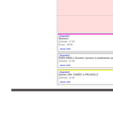
(dogodek)
flamenco
Začetek: 17:00
Konec: 19:00
more info
(dogodek)
RADA KIKELJ Otvoritev razstave in predstavitev
Začetek: 21:00
more info
(dogodek)
koncert JAN TOMŠIČ in PRIJATELJI
Začetek: 22:00
more info