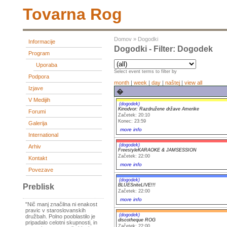
Tovarna Rog
Domov
»
Dogodki
Informacije
Dogodki - Filter: Dogodek
Program
Uporaba
Select event terms to filter by
Podpora
month
|
week
|
day
|
naštej
|
view all
Izjave
�
V Medijih
(dogodek)
Kinodvor: Razdružene države Amerike
Forumi
Začetek: 20:10
Konec: 23:59
Galerija
more info
International
(dogodek)
Arhiv
FreestyleKARAOKE & JAMSESSION
Začetek: 22:00
Kontakt
more info
Povezave
(dogodek)
BLUESniteLIVE!!!
Preblisk
Začetek: 22:00
more info
"Nič manj značilna ni enakost
pravic v staroslovanskih
(dogodek)
družbah. Polno pooblastilo je
discotheque ROG
pripadalo celotni skupnosti, in
Začetek: 22:00