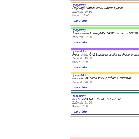
(dogodek)
Projekcija Kratkih filmov Davida Lyncha
Začetek: 20:10
Konec: 22:00
more info
(dogodek)
Tradicionalne FreestyleKARAOKE in JamSESSION
Začetek: 22:00
more info
(dogodek)
Predstavitev ČKZ Lezbična gverila ter Pravo in obla
Začetek: 19:00
Konec: 23:00
more info
(dogodek)
razstava slik 50/50 TINA DRČAR in TERRAH
Začetek: 20:00
more info
(dogodek)
NEPAL alias RAJ OSEMTISOČAKOV
Začetek: 21:00
Konec: 23:00
more info