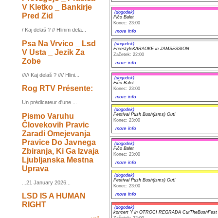
V Kletko _ Bankirje
(dogodek)
Pred Zid
Fičo Balet
Konec: 23:00
/ Kaj delaš ? // Hlinim dela...
more info
Psa Na Vrvico _ Lsd
(dogodek)
FreestyleKARAOKE in JAMSESSION
V Usta _ Jezik Za
Začetek: 22:00
Zobe
more info
///// Kaj delaš ? //// Hlini...
(dogodek)
Fičo Balet
Rog RTV Présente:
Konec: 23:00
more info
Un prédicateur d'une ...
(dogodek)
Pismo Varuhu
Festival Push Bush(isms) Out!
Konec: 23:00
Človekovih Pravic
more info
Zaradi Omejevanja
Pravice Do Javnega
(dogodek)
Fičo Balet
Zbiranja, Ki Ga Izvaja
Konec: 23:00
Ljubljanska Mestna
more info
Uprava
(dogodek)
Festival Push Bush(isms) Out!
...21 January 2026...
Konec: 23:00
more info
LSD IS A HUMAN
RIGHT
(dogodek)
koncert Y in OTROCI REGRADA CutTheBushFest
Začetek: 22:00