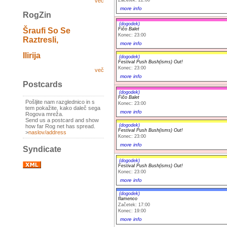
več
more info
RogZin
(dogodek)
Fičo Balet
Šraufi So Se
Konec: 23:00
Raztresli,
more info
Ilirija
(dogodek)
Festival Push Bush(isms) Out!
Konec: 23:00
več
more info
Postcards
(dogodek)
Fičo Balet
Pošljite nam razglednico in s
Konec: 23:00
tem pokažite, kako daleč sega
more info
Rogova mreža.
Send us a postcard and show
(dogodek)
how far Rog net has spread.
Festival Push Bush(isms) Out!
>
naslov/address
Konec: 23:00
more info
Syndicate
(dogodek)
Festival Push Bush(isms) Out!
Konec: 23:00
more info
(dogodek)
flamenco
Začetek: 17:00
Konec: 19:00
more info