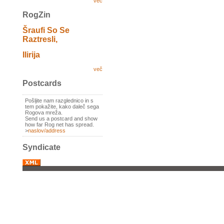
več
RogZin
Šraufi So Se
Raztresli,
Ilirija
več
Postcards
Pošljite nam razglednico in s
tem pokažite, kako daleč sega
Rogova mreža.
Send us a postcard and show
how far Rog net has spread.
>
naslov/address
Syndicate