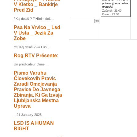
Mama AFRIKA: Dve
V Kletko _ Bankirje
potovanji, ena celina
(potopis)
Pred Zid
Začetek: 21:00
Konec: 23:00
/ Kaj delaš ? // Hlinim dela...
30
Psa Na Vrvico _ Lsd
V Usta _ Jezik Za
Zobe
///// Kaj delaš ? //// Hlini...
Rog RTV Présente:
Un prédicateur d'une ...
Pismo Varuhu
Človekovih Pravic
Zaradi Omejevanja
Pravice Do Javnega
Zbiranja, Ki Ga Izvaja
Ljubljanska Mestna
Uprava
...21 January 2026...
LSD IS A HUMAN
RIGHT