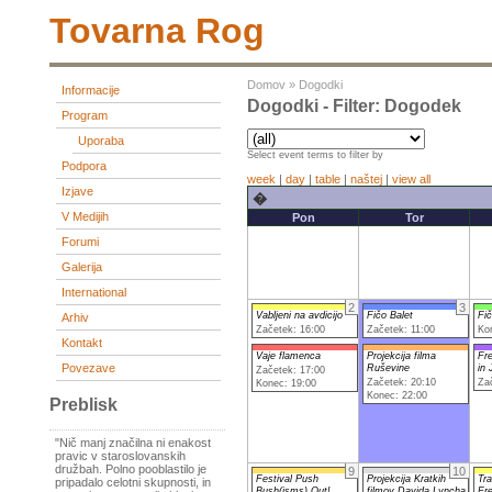
Tovarna Rog
Domov
»
Dogodki
Informacije
Dogodki - Filter: Dogodek
Program
Uporaba
Select event terms to filter by
Podpora
week
|
day
|
table
|
naštej
|
view all
Izjave
�
V Medijih
Pon
Tor
Forumi
Galerija
International
2
3
Vabljeni na avdicijo
Fičo Balet
Fič
Arhiv
Začetek: 16:00
Začetek: 11:00
Ko
Kontakt
Vaje flamenca
Projekcija filma
Fr
Povezave
Ruševine
in
Začetek: 17:00
Začetek: 20:10
Za
Konec: 19:00
Konec: 22:00
Preblisk
"Nič manj značilna ni enakost
pravic v staroslovanskih
družbah. Polno pooblastilo je
9
10
Festival Push
Projekcija Kratkih
Tra
pripadalo celotni skupnosti, in
Bush(isms) Out!
filmov Davida Lyncha
Fr