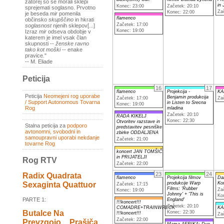
zatorej so se morali sklepi
in
Konec: 23:00
Začetek: 20:10
sprejemati soglasno. Prvotno
Za
Konec: 22:00
je beseda
mir
pomenila
flamenco
občinsko
skupščino
in hkrati
Začetek: 17:00
soglasnost
njenih sklepov[...]
Konec: 19:00
Izraz
mir
odseva obdobje v
katerem je imel vsak član
skupnosti --
ženske ravno
tako kot moški
-- enake
pravice."
-- M. Eliade
Peticija
16
17
flamenco
Projekcija -
KA
Peticija
Neomejeni rog uporabe
Benjamin produkcija
Začetek: 17:00
Za
/ Support Autonomous Tovarna
in Listen to Srecna
Konec: 19:00
Rog
mladina
Začetek: 20:10
RADA KIKELJ
Konec: 22:30
Otvoritev razstave in
Stalna peticija za
podporo
predstavitev pesniške
avtonomni, svobodni in
zbirke ODDALJENA
samoupravni uporabi nekdanje
Začetek: 21:00
tovarne Rog
koncert JAN TOMŠIČ
in PRIJATELJI
Rog RTV
Začetek: 22:00
23
24
Radix Quadrata
flamenco
Projekcija filmov
Dar
produkcije Warp
Ko
Sexaginta Quattuor
Začetek: 17:15
Films: 'Rubber
Za
Konec: 19:00
Johnny' + 'This is
Ko
PARTE 1:
England'
!!!koncert!!!
Začetek: 20:10
COMADRE+TRAINWRECK
KA
Butalce Na
Konec: 22:30
!!!koncert!!!
Za
Začetek: 22:00
Prevzgojo _ Prašiča