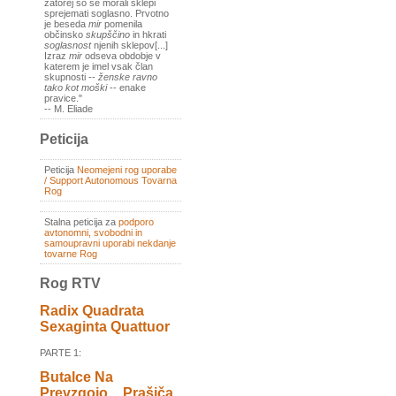
zatorej so se morali sklepi
sprejemati soglasno. Prvotno
je beseda
mir
pomenila
občinsko
skupščino
in hkrati
soglasnost
njenih sklepov[...]
Izraz
mir
odseva obdobje v
katerem je imel vsak član
skupnosti --
ženske ravno
tako kot moški
-- enake
pravice."
-- M. Eliade
Peticija
Peticija
Neomejeni rog uporabe
/ Support Autonomous Tovarna
Rog
Stalna peticija za
podporo
avtonomni, svobodni in
samoupravni uporabi nekdanje
tovarne Rog
Rog RTV
Radix Quadrata
Sexaginta Quattuor
PARTE 1:
Butalce Na
Prevzgojo _ Prašiča