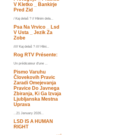
V Kletko _ Bankirje
Pred Zid
/ Kaj delaš ? // Hlinim dela...
Psa Na Vrvico _ Lsd
V Usta _ Jezik Za
Zobe
///// Kaj delaš ? //// Hlini...
Rog RTV Présente:
Un prédicateur d'une ...
Pismo Varuhu
Človekovih Pravic
Zaradi Omejevanja
Pravice Do Javnega
Zbiranja, Ki Ga Izvaja
Ljubljanska Mestna
Uprava
...21 January 2026...
LSD IS A HUMAN
RIGHT