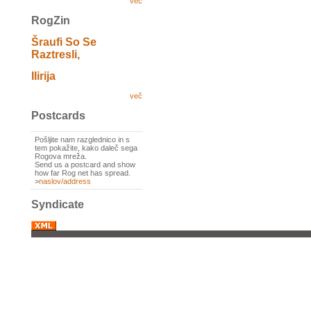
več
RogZin
Šraufi So Se
Raztresli,
Ilirija
več
Postcards
Pošljite nam razglednico in s
tem pokažite, kako daleč sega
Rogova mreža.
Send us a postcard and show
how far Rog net has spread.
>
naslov/address
Syndicate