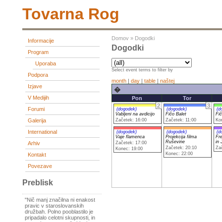
Tovarna Rog
Domov
»
Dogodki
Informacije
Dogodki
Program
Uporaba
Select event terms to filter by
Podpora
month
|
day
|
table
|
naštej
Izjave
�
V Medijih
Pon
Tor
2
3
Forumi
(dogodek)
(dogodek)
(d
Vabljeni na avdicijo
Fičo Balet
Fič
Začetek: 16:00
Začetek: 11:00
Ko
Galerija
International
(dogodek)
(dogodek)
(d
Vaje flamenca
Projekcija filma
Fr
Ruševine
in
Arhiv
Začetek: 17:00
Začetek: 20:10
Za
Konec: 19:00
Konec: 22:00
Kontakt
Povezave
Preblisk
"Nič manj značilna ni enakost
pravic v staroslovanskih
družbah. Polno pooblastilo je
pripadalo celotni skupnosti, in