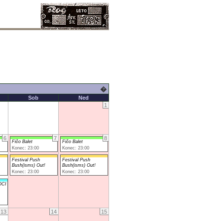
�
Sob
Ned
1
6
7
8
Fičo Balet
Fičo Balet
Konec: 23:00
Konec: 23:00
Festival Push
Festival Push
Bush(isms) Out!
Bush(isms) Out!
Konec: 23:00
Konec: 23:00
OCI
13
14
15