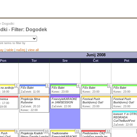
»
Dogodki
ki - Filter: Dogodek
nt terms to filter by
ay
|
table
|
naštej
|
view all
Junij 2008
Pon
Tor
Sre
Čet
Pet
2
3
4
5
 na avdicijo
Fičo Balet
Fičo Balet
Fičo Balet
Fičo Balet
: 16:00
Začetek: 11:00
Konec: 23:00
Konec: 23:00
Konec: 23:00
amenca
Projekcija filma
FreestyleKARAOKE
Festival Push
Festival Push
Ruševine
in JAMSESSION
Bush(isms) Out!
Bush(isms) Out!
: 17:00
Začetek: 20:10
Začetek: 22:00
Konec: 23:00
Konec: 23:00
19:00
Konec: 22:00
koncert Y in OTR
REGRADA
CutTheBushFest
Začetek: 22:00
9
10
11
12
l Push
Projekcija Kratkih
Tradicionalne
Predstavitev ČKZ
ms) Out!
filmov Davida Lyncha
FreestyleKARAOKE
Lezbična gverila ter