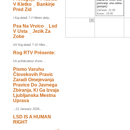
Mama AFRIKA: Dve
V Kletko _ Bankirje
potovanji, ena celina
(potopis)
Pred Zid
Začetek: 21:00
Konec: 23:00
/ Kaj delaš ? // Hlinim dela...
30
Psa Na Vrvico _ Lsd
V Usta _ Jezik Za
Zobe
///// Kaj delaš ? //// Hlini...
Rog RTV Présente:
Un prédicateur d'une ...
Pismo Varuhu
Človekovih Pravic
Zaradi Omejevanja
Pravice Do Javnega
Zbiranja, Ki Ga Izvaja
Ljubljanska Mestna
Uprava
...21 January 2026...
LSD IS A HUMAN
RIGHT