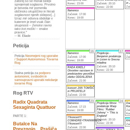
zatorej so se morali sklepi
in
Konec: 23:00
Začetek: 20:10
sprejemati soglasno. Prvotno
Za
Konec: 22:00
je beseda
mir
pomenila
flamenco
občinsko
skupščino
in hkrati
Začetek: 17:00
soglasnost
njenih sklepov[...]
Konec: 19:00
Izraz
mir
odseva obdobje v
katerem je imel vsak član
skupnosti --
ženske ravno
tako kot moški
-- enake
pravice."
-- M. Eliade
Peticija
16
17
flamenco
Projekcija -
KA
Peticija
Neomejeni rog uporabe
Benjamin produkcija
Začetek: 17:00
Za
/ Support Autonomous Tovarna
in Listen to Srecna
Konec: 19:00
Rog
mladina
Začetek: 20:10
RADA KIKELJ
Konec: 22:30
Otvoritev razstave in
Stalna peticija za
podporo
predstavitev pesniške
avtonomni, svobodni in
zbirke ODDALJENA
samoupravni uporabi nekdanje
Začetek: 21:00
tovarne Rog
koncert JAN TOMŠIČ
in PRIJATELJI
Rog RTV
Začetek: 22:00
23
24
Radix Quadrata
flamenco
Projekcija filmov
Dar
produkcije Warp
Ko
Sexaginta Quattuor
Začetek: 17:15
Films: 'Rubber
Za
Konec: 19:00
Johnny' + 'This is
Ko
PARTE 1:
England'
!!!koncert!!!
Začetek: 20:10
COMADRE+TRAINWRECK
KA
Butalce Na
Konec: 22:30
!!!koncert!!!
Za
Začetek: 22:00
Prevzgojo _ Prašiča