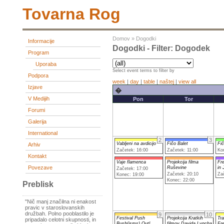
Tovarna Rog
Domov
»
Dogodki
Informacije
Dogodki - Filter: Dogodek
Program
Uporaba
Select event terms to filter by
Podpora
week
|
day
|
table
|
naštej
|
view all
Izjave
�
V Medijih
Pon
Tor
Forumi
Galerija
International
2
3
Vabljeni na avdicijo
Fičo Balet
Fič
Arhiv
Začetek: 16:00
Začetek: 11:00
Ko
Kontakt
Vaje flamenca
Projekcija filma
Fr
Povezave
Ruševine
in
Začetek: 17:00
Začetek: 20:10
Za
Konec: 19:00
Konec: 22:00
Preblisk
"Nič manj značilna ni enakost
pravic v staroslovanskih
družbah. Polno pooblastilo je
9
10
Festival Push
Projekcija Kratkih
Tra
pripadalo celotni skupnosti, in
Bush(isms) Out!
filmov Davida Lyncha
Fr