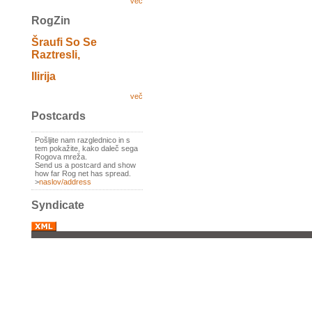
več
RogZin
Šraufi So Se
Raztresli,
Ilirija
več
Postcards
Pošljite nam razglednico in s
tem pokažite, kako daleč sega
Rogova mreža.
Send us a postcard and show
how far Rog net has spread.
>
naslov/address
Syndicate