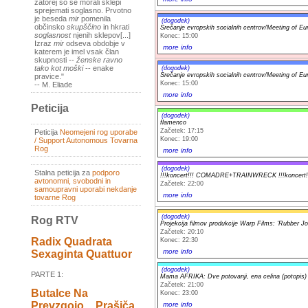
zatorej so se morali sklepi
sprejemati soglasno. Prvotno
je beseda
mir
pomenila
(dogodek)
občinsko
skupščino
in hkrati
Srečanje evropskih socialnih centrov/Meeting of Eu
soglasnost
njenih sklepov[...]
Konec: 15:00
Izraz
mir
odseva obdobje v
more info
katerem je imel vsak član
skupnosti --
ženske ravno
tako kot moški
-- enake
(dogodek)
Srečanje evropskih socialnih centrov/Meeting of Eu
pravice."
Konec: 15:00
-- M. Eliade
more info
Peticija
(dogodek)
flamenco
Začetek: 17:15
Peticija
Neomejeni rog uporabe
Konec: 19:00
/ Support Autonomous Tovarna
Rog
more info
(dogodek)
Stalna peticija za
podporo
!!!koncert!!! COMADRE+TRAINWRECK !!!koncert!
avtonomni, svobodni in
Začetek: 22:00
samoupravni uporabi nekdanje
more info
tovarne Rog
(dogodek)
Rog RTV
Projekcija filmov produkcije Warp Films: 'Rubber Jo
Začetek: 20:10
Radix Quadrata
Konec: 22:30
more info
Sexaginta Quattuor
(dogodek)
PARTE 1:
Mama AFRIKA: Dve potovanji, ena celina (potopis)
Začetek: 21:00
Butalce Na
Konec: 23:00
Prevzgojo _ Prašiča
more info