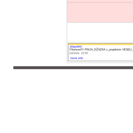
(dogodek)
!!!koncert!!! PINJA_DŽAZNA s_projektom VESEL
Začetek: 22:00
more info