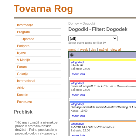
Tovarna Rog
Domov
»
Dogodki
Informacije
Dogodki - Filter: Dogodek
Program
Uporaba
Select event terms to filter by
Podpora
month
|
week
|
day
|
naštej
|
view all
Izjave
�
V Medijih
(dogodek)
KARAOKE
Forumi
Začetek: 22:00
Galerija
more info
International
(dogodek)
!!koncert skupin!! !!::=- TRIKE -=::!! !!--------in------
Arhiv
Začetek: 22:00
Kontakt
more info
Povezave
(dogodek)
Srečanje evropskih socialnih centrov/Meeting of Eu
Konec: 15:00
Preblisk
more info
"Nič manj značilna ni enakost
(dogodek)
pravic v staroslovanskih
SOUND SYSTEM CONFERENCE
družbah. Polno pooblastilo je
Začetek: 22:00
pripadalo celotni skupnosti, in
more info