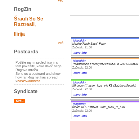
več
RogZin
Šraufi So Se
Raztresli,
Ilirija
(dogodek)
več
Mexico"Flash Back" Party
Začetek: 21:00
Postcards
more info
(dogodek)
Pošljite nam razglednico in s
Tradicionalne FreestyleKARAOKE in JAMSESSION
tem pokažite, kako daleč sega
Začetek: 22:00
Rogova mreža.
more info
Send us a postcard and show
how far Rog net has spread.
>
naslov/address
(dogodek)
!!!koncert!!! avant_jazz_trio K3 (Salzburg/Austria)
Začetek: 22:30
Syndicate
more info
(dogodek)
tribute to KRIMINAL, from_punk_to_funk
Začetek: 22:00
more info