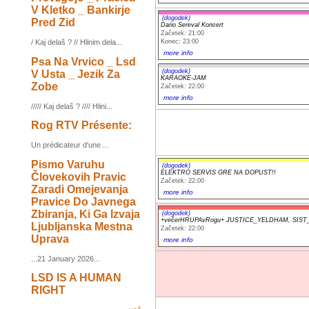
V Kletko _ Bankirje
(dogodek)
Pred Zid
Dario Sereval Koncert
Začetek: 21:00
Konec: 23:00
/ Kaj delaš ? // Hlinim dela...
more info
Psa Na Vrvico _ Lsd
(dogodek)
V Usta _ Jezik Za
KARAOKE-JAM
Zobe
Začetek: 22:00
more info
///// Kaj delaš ? //// Hlini...
Rog RTV Présente:
Un prédicateur d'une ...
Pismo Varuhu
(dogodek)
ELEKTRO SERVIS GRE NA DOPUST!!
Človekovih Pravic
Začetek: 22:00
Zaradi Omejevanja
more info
Pravice Do Javnega
Zbiranja, Ki Ga Izvaja
(dogodek)
+večerHRUPAvRogu+ JUSTICE_YELDHAM, SIST_EN_3
Ljubljanska Mestna
Začetek: 22:00
Uprava
more info
...21 January 2026...
LSD IS A HUMAN
RIGHT