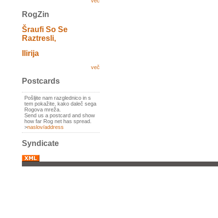
več
RogZin
Šraufi So Se
Raztresli,
Ilirija
več
Postcards
Pošljite nam razglednico in s
tem pokažite, kako daleč sega
Rogova mreža.
Send us a postcard and show
how far Rog net has spread.
>
naslov/address
Syndicate