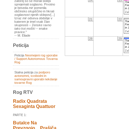
14
15
zatorej so se morali sklepi
Tra
sprejemati soglasno. Prvotno
Fr
je beseda
mir
pomenila
in
občinsko
skupščino
in hkrati
Zač
soglasnost
njenih sklepov[...]
Izraz
mir
odseva obdobje v
21
22
Tra
katerem je imel vsak član
Fr
skupnosti --
ženske ravno
in
tako kot moški
-- enake
Zač
pravice."
-- M. Eliade
28
29
Tra
Fr
Peticija
in
Zač
Peticija
Neomejeni rog uporabe
/ Support Autonomous Tovarna
Rog
Stalna peticija za
podporo
avtonomni, svobodni in
samoupravni uporabi nekdanje
tovarne Rog
Rog RTV
Radix Quadrata
Sexaginta Quattuor
PARTE 1:
Butalce Na
Prevzgojo _ Prašiča