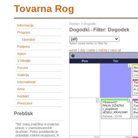
Tovarna Rog
Domov
»
Dogodki
Informacije
Dogodki - Filter: Dogodek
Program
Uporaba
Select event terms to filter by
Podpora
week
|
day
|
table
|
naštej
|
view all
Izjave
�
V Medijih
Pon
Tor
1
Forumi
Mex
Bac
Galerija
Zač
International
Tra
Fr
Arhiv
in
Zač
Kontakt
7
8
!!!koncert!!!
Tra
Povezave
PINJA_DŽAZNA
Fr
s_projektom
in
VESELI_KRAVJAKI
Đu
Preblisk
Začetek: 22:00
Zač
"Nič manj značilna ni enakost
pravic v staroslovanskih
družbah. Polno pooblastilo je
pripadalo celotni skupnosti, in