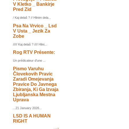
V Kletko _ Bankirje
Pred Zid
/ Kaj delaš ? // Hlinim dela...
Psa Na Vrvico _ Lsd
V Usta _ Jezik Za
Zobe
///// Kaj delaš ? //// Hlini...
Rog RTV Présente:
Un prédicateur d'une ...
Pismo Varuhu
Človekovih Pravic
Zaradi Omejevanja
Pravice Do Javnega
Zbiranja, Ki Ga Izvaja
Ljubljanska Mestna
Uprava
...21 January 2026...
LSD IS A HUMAN
RIGHT