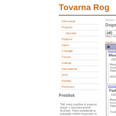
Tovarna Rog
Domov
Informacije
Dogo
Program
Uporaba
Select eve
Podpora
month
|
Izjave
�
V Medijih
(dogod
Mexi
Forumi
Zač
Galerija
Pros
Stud
International
Telo
Arhiv
BIE
Kontakt
Povezave
(dogod
Tra
Zač
Preblisk
Pros
Konc
"Nič manj značilna ni enakost
Telo
pravic v staroslovanskih
družbah. Polno pooblastilo je
Trad
pripadalo celotni skupnosti, in