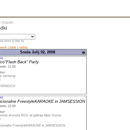
»
Dogodki
dki
nt terms to filter by
week
|
table
|
naštej
Sreda Julij 02, 2008
�
ek)
co"Flash Back" Party
etek: 21:00
tor:
io Samorog
:
NVENIDOS!
ek)
dicionalne FreestyleKARAOKE in JAMSESSION
etek: 22:00
tor:
ertna dvorana ROG ali galerija Kljub Vsemu
:
icionalne FreestyleKARAOKE in JAMSESSION