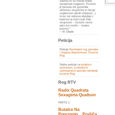
zatorej so se morali sklepi
sprejemati soglasno. Prvotno
je beseda
mir
pomenila
občinsko
skupščino
in hkrati
soglasnost
njenih sklepov[...]
Izraz
mir
odseva obdobje v
katerem je imel vsak član
skupnosti --
ženske ravno
tako kot moški
-- enake
pravice."
-- M. Eliade
Peticija
Peticija
Neomejeni rog uporabe
/ Support Autonomous Tovarna
Rog
Stalna peticija za
podporo
avtonomni, svobodni in
samoupravni uporabi nekdanje
tovarne Rog
Rog RTV
Radix Quadrata
Sexaginta Quattuor
PARTE 1:
Butalce Na
Prevzgojo _ Prašiča