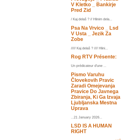
V Kletko _ Bankirje
Pred Zid
/ Kaj delaš ? // Hlinim dela...
Psa Na Vrvico _ Lsd
V Usta _ Jezik Za
Zobe
///// Kaj delaš ? //// Hlini...
Rog RTV Présente:
Un prédicateur d'une ...
Pismo Varuhu
Človekovih Pravic
Zaradi Omejevanja
Pravice Do Javnega
Zbiranja, Ki Ga Izvaja
Ljubljanska Mestna
Uprava
...21 January 2026...
LSD IS A HUMAN
RIGHT