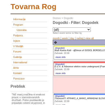
Tovarna Rog
Domov
»
Dogodki
Informacije
Dogodki - Filter: Dogodek
Program
Uporaba
Select event terms to filter by
Podpora
month
|
week
|
day
|
naštej
|
view all
Izjave
�
V Medijih
(dogodek)
Multi Kontra Kulti - djDimon of GOGOL BORDELLO 
Forumi
Začetek: 22:00
Galerija
more info
International
(dogodek)
E.U.X. & Arbroreve elektro noise underground (Fran
Arhiv
Začetek: 22:00
Kontakt
more info
Povezave
Preblisk
"Nič manj značilna ni enakost
(dogodek)
pravic v staroslovanskih
!!!koncert!!! ATRAKO_A_MANO_ARMADA& SLOVIN
družbah. Polno pooblastilo je
Začetek: 22:00
pripadalo celotni skupnosti, in