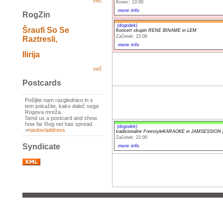
več
Konec: 13:00
more info
RogZin
(dogodek)
Šraufi So Se
Koncert skupin RENE BINAME in LEM
Začetek: 22:06
Raztresli,
more info
Ilirija
več
Postcards
Pošljite nam razglednico in s
tem pokažite, kako daleč sega
Rogova mreža.
Send us a postcard and show
how far Rog net has spread.
(dogodek)
>
naslov/address
tradicionalne FreestyleKARAOKE in JAMSESSION pr
Začetek: 22:00
Syndicate
more info