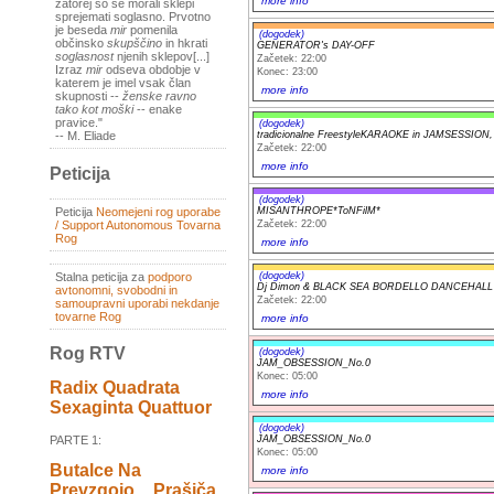
more info
zatorej so se morali sklepi
sprejemati soglasno. Prvotno
je beseda
mir
pomenila
(dogodek)
občinsko
skupščino
in hkrati
GENERATOR's DAY-OFF
soglasnost
njenih sklepov[...]
Začetek: 22:00
Izraz
mir
odseva obdobje v
Konec: 23:00
katerem je imel vsak član
more info
skupnosti --
ženske ravno
tako kot moški
-- enake
pravice."
(dogodek)
tradicionalne FreestyleKARAOKE in JAMSESSION, pr
-- M. Eliade
Začetek: 22:00
more info
Peticija
(dogodek)
MISANTHROPE*ToNFilM*
Peticija
Neomejeni rog uporabe
Začetek: 22:00
/ Support Autonomous Tovarna
Rog
more info
(dogodek)
Stalna peticija za
podporo
Dj Dimon & BLACK SEA BORDELLO DANCEHALL
avtonomni, svobodni in
Začetek: 22:00
samoupravni uporabi nekdanje
tovarne Rog
more info
Rog RTV
(dogodek)
JAM_OBSESSION_No.0
Konec: 05:00
Radix Quadrata
more info
Sexaginta Quattuor
(dogodek)
JAM_OBSESSION_No.0
PARTE 1:
Konec: 05:00
Butalce Na
more info
Prevzgojo _ Prašiča