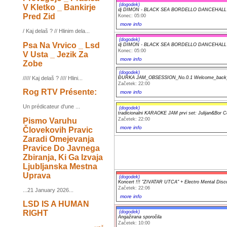
(dogodek)
V Kletko _ Bankirje
dj DIMON - BLACK SEA BORDELLO DANCEHALL
Pred Zid
Konec: 05:00
more info
/ Kaj delaš ? // Hlinim dela...
(dogodek)
Psa Na Vrvico _ Lsd
dj DIMON - BLACK SEA BORDELLO DANCEHALL
Konec: 05:00
V Usta _ Jezik Za
more info
Zobe
(dogodek)
///// Kaj delaš ? //// Hlini...
ĐURKA JAM_OBSESSION_No.0.1 Welcome_back_
Začetek: 22:00
Rog RTV Présente:
more info
Un prédicateur d'une ...
(dogodek)
tradicionalni KARAOKE JAM prvi set: Julijan&Bor C
Pismo Varuhu
Začetek: 22:00
more info
Človekovih Pravic
Zaradi Omejevanja
Pravice Do Javnega
Zbiranja, Ki Ga Izvaja
Ljubljanska Mestna
Uprava
(dogodek)
Koncert !!! "ZIVATAR UTCA" + Electro Mental Disc
Začetek: 22:06
...21 January 2026...
more info
LSD IS A HUMAN
RIGHT
(dogodek)
Angažirana sporočila
Začetek: 10:00