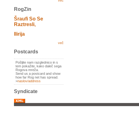
več
RogZin
Šraufi So Se
Raztresli,
Ilirija
več
Postcards
Pošljite nam razglednico in s
tem pokažite, kako daleč sega
Rogova mreža.
Send us a postcard and show
how far Rog net has spread.
>
naslov/address
Syndicate