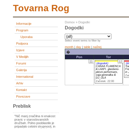
Tovarna Rog
Domov
»
Dogodki
Informacije
Dogodki
Program
Uporaba
Select event terms to filter by
Podpora
month
|
day
|
table
|
naštej
Izjave
�
V Medijih
Pon
Tor
11
12
Forumi
(dogodek)
(d
CANAA FLAMENCA
Tra
& LAAFI, glasbeno-
Fr
Galerija
plesni performans,
in
vaja-generalka &
Za
International
DJ_OLA
Začetek: 22:00
Arhiv
Kontakt
Povezave
Preblisk
"Nič manj značilna ni enakost
pravic v staroslovanskih
družbah. Polno pooblastilo je
pripadalo celotni skupnosti, in