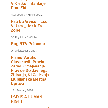
V Kletko _ Bankirje
Pred Zid
/ Kaj delaš ? // Hlinim dela...
Psa Na Vrvico _ Lsd
V Usta _ Jezik Za
Zobe
///// Kaj delaš ? //// Hlini...
Rog RTV Présente:
Un prédicateur d'une ...
Pismo Varuhu
Človekovih Pravic
Zaradi Omejevanja
Pravice Do Javnega
Zbiranja, Ki Ga Izvaja
Ljubljanska Mestna
Uprava
...21 January 2026...
LSD IS A HUMAN
RIGHT