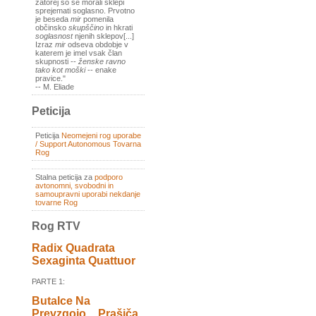
zatorej so se morali sklepi
sprejemati soglasno. Prvotno
je beseda
mir
pomenila
občinsko
skupščino
in hkrati
soglasnost
njenih sklepov[...]
Izraz
mir
odseva obdobje v
katerem je imel vsak član
skupnosti --
ženske ravno
tako kot moški
-- enake
pravice."
-- M. Eliade
Peticija
Peticija
Neomejeni rog uporabe
/ Support Autonomous Tovarna
Rog
Stalna peticija za
podporo
avtonomni, svobodni in
samoupravni uporabi nekdanje
tovarne Rog
Rog RTV
Radix Quadrata
Sexaginta Quattuor
PARTE 1:
Butalce Na
Prevzgojo _ Prašiča