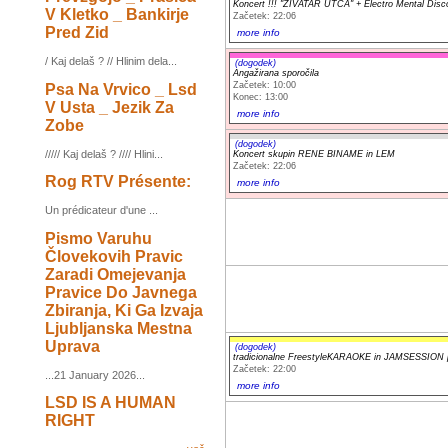
Koncert !!! "ZIVATAR UTCA" + Electro Mental Disc
V Kletko _ Bankirje
Začetek: 22:06
Pred Zid
more info
/ Kaj delaš ? // Hlinim dela...
(dogodek)
Angažirana sporočila
Začetek: 10:00
Psa Na Vrvico _ Lsd
Konec: 13:00
V Usta _ Jezik Za
more info
Zobe
(dogodek)
///// Kaj delaš ? //// Hlini...
Koncert skupin RENE BINAME in LEM
Začetek: 22:06
Rog RTV Présente:
more info
Un prédicateur d'une ...
Pismo Varuhu
Človekovih Pravic
Zaradi Omejevanja
Pravice Do Javnega
Zbiranja, Ki Ga Izvaja
Ljubljanska Mestna
Uprava
(dogodek)
tradicionalne FreestyleKARAOKE in JAMSESSION pr
Začetek: 22:00
...21 January 2026...
more info
LSD IS A HUMAN
RIGHT