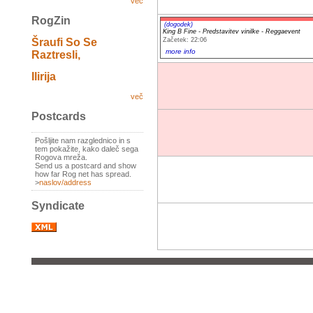
več
RogZin
(dogodek)
King B Fine - Predstavitev vinilke - Reggaevent
Začetek: 22:06
Šraufi So Se
more info
Raztresli,
Ilirija
več
Postcards
Pošljite nam razglednico in s
tem pokažite, kako daleč sega
Rogova mreža.
Send us a postcard and show
how far Rog net has spread.
>
naslov/address
Syndicate