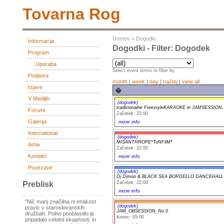
Tovarna Rog
Domov
»
Dogodki
Informacije
Dogodki - Filter: Dogodek
Program
Uporaba
Select event terms to filter by
Podpora
month
|
week
|
day
|
naštej
|
view all
Izjave
�
V Medijih
(dogodek)
tradicionalne FreestyleKARAOKE in JAMSESSION, pr
Forumi
Začetek: 22:00
Galerija
more info
International
(dogodek)
MISANTHROPE*ToNFilM*
Arhiv
Začetek: 22:00
Kontakt
more info
Povezave
(dogodek)
Dj Dimon & BLACK SEA BORDELLO DANCEHALL
Začetek: 22:00
Preblisk
more info
"Nič manj značilna ni enakost
(dogodek)
pravic v staroslovanskih
JAM_OBSESSION_No.0
družbah. Polno pooblastilo je
Konec: 05:00
pripadalo celotni skupnosti, in