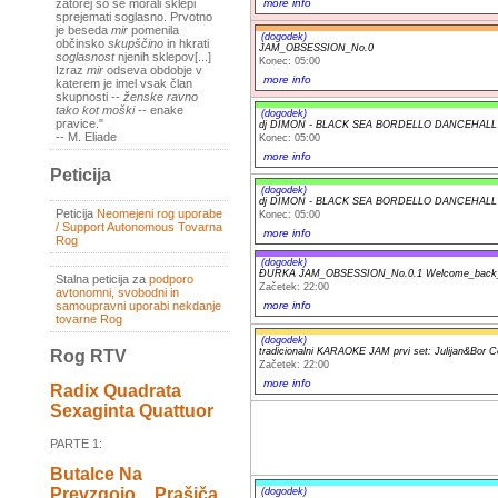
more info
zatorej so se morali sklepi
sprejemati soglasno. Prvotno
je beseda
mir
pomenila
(dogodek)
občinsko
skupščino
in hkrati
JAM_OBSESSION_No.0
soglasnost
njenih sklepov[...]
Konec: 05:00
Izraz
mir
odseva obdobje v
more info
katerem je imel vsak član
skupnosti --
ženske ravno
tako kot moški
-- enake
(dogodek)
pravice."
dj DIMON - BLACK SEA BORDELLO DANCEHALL
-- M. Eliade
Konec: 05:00
more info
Peticija
(dogodek)
dj DIMON - BLACK SEA BORDELLO DANCEHALL
Peticija
Neomejeni rog uporabe
Konec: 05:00
/ Support Autonomous Tovarna
more info
Rog
(dogodek)
ĐURKA JAM_OBSESSION_No.0.1 Welcome_back_
Stalna peticija za
podporo
Začetek: 22:00
avtonomni, svobodni in
samoupravni uporabi nekdanje
more info
tovarne Rog
(dogodek)
tradicionalni KARAOKE JAM prvi set: Julijan&Bor C
Rog RTV
Začetek: 22:00
more info
Radix Quadrata
Sexaginta Quattuor
PARTE 1:
Butalce Na
Prevzgojo _ Prašiča
(dogodek)