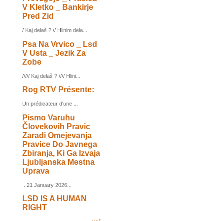
V Kletko _ Bankirje
Pred Zid
/ Kaj delaš ? // Hlinim dela...
Psa Na Vrvico _ Lsd
V Usta _ Jezik Za
Zobe
///// Kaj delaš ? //// Hlini...
Rog RTV Présente:
Un prédicateur d'une ...
Pismo Varuhu
Človekovih Pravic
Zaradi Omejevanja
Pravice Do Javnega
Zbiranja, Ki Ga Izvaja
Ljubljanska Mestna
Uprava
...21 January 2026...
LSD IS A HUMAN
RIGHT