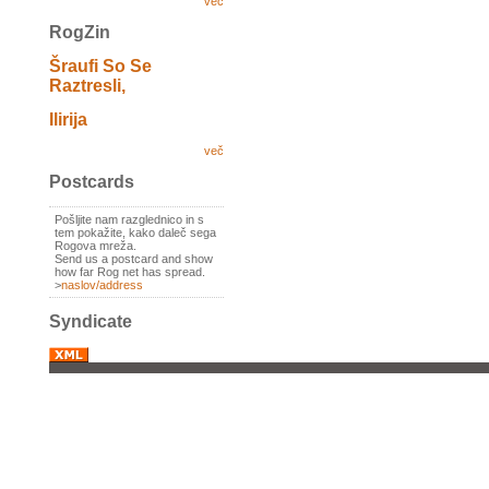
več
RogZin
Šraufi So Se
Raztresli,
Ilirija
več
Postcards
Pošljite nam razglednico in s
tem pokažite, kako daleč sega
Rogova mreža.
Send us a postcard and show
how far Rog net has spread.
>
naslov/address
Syndicate