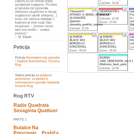
zatorej so se morali sklepi
Začetek: 22:00
sprejemati soglasno. Prvotno
je beseda
mir
pomenila
18
19
!!!koncert!!!
GENERATOR's
tra
občinsko
skupščino
in hkrati
ATRAKO_A_MANO_ARMADA&
DAY-OFF
Fr
soglasnost
njenih sklepov[...]
SLOVINJEN,
in
Začetek: 22:00
Izraz
mir
odseva obdobje v
špansko-
set
Konec: 23:00
katerem je imel vsak član
slovenka_punk/hc_naveza
Bab
skupnosti --
ženske ravno
Začetek: 22:00
Za
tako kot moški
-- enake
pravice."
25
26
-- M. Eliade
dj DIMON -
dj DIMON -
tra
BLACK SEA
BLACK SEA
KA
BORDELLO
BORDELLO
set
Peticija
DANCEHALL
DANCEHALL
Za
Konec: 05:00
Konec: 05:00
Peticija
Neomejeni rog uporabe
ĐURKA
/ Support Autonomous Tovarna
JAM_OBSESSION_No.0.1
Rog
Welcome_back_party
Začetek: 22:00
Stalna peticija za
podporo
avtonomni, svobodni in
samoupravni uporabi nekdanje
tovarne Rog
Rog RTV
Radix Quadrata
Sexaginta Quattuor
PARTE 1:
Butalce Na
Prevzgojo _ Prašiča