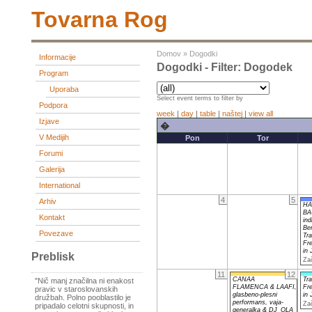
Tovarna Rog
Domov
»
Dogodki
Informacije
Dogodki - Filter: Dogodek
Program
Uporaba
Select event terms to filter by
Podpora
week
|
day
|
table
|
naštej
|
view all
Izjave
�
V Medijih
Pon
Tor
Forumi
Galerija
International
4
5
Arhiv
HA
BA
Kontakt
ind
Be
Povezave
Tra
Fr
in
Preblisk
Za
11
12
CANAA
Tra
"Nič manj značilna ni enakost
FLAMENCA & LAAFI,
Fr
pravic v staroslovanskih
glasbeno-plesni
in
družbah. Polno pooblastilo je
performans, vaja-
Za
pripadalo celotni skupnosti, in
generalka & DJ_OLA