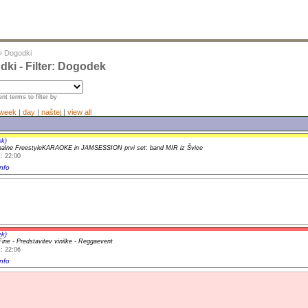
»
Dogodki
ki - Filter: Dogodek
nt terms to filter by
week
|
day
|
naštej
|
view all
ek)
onalne FreestyleKARAOKE in JAMSESSION prvi set: band MIR iz Švice
: 22:00
nfo
ek)
Fine - Predstavitev vinilke - Reggaevent
: 22:06
nfo