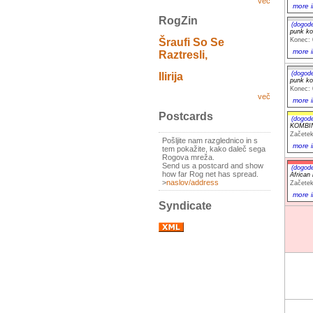
več
more i
RogZin
(dogod
punk k
Šraufi So Se
Konec: 
more i
Raztresli,
(dogod
Ilirija
punk k
Konec: 
več
more i
Postcards
(dogod
KOMBINA
Začetek
Pošljite nam razglednico in s
more i
tem pokažite, kako daleč sega
Rogova mreža.
Send us a postcard and show
(dogod
how far Rog net has spread.
African
>
naslov/address
Začetek
more i
Syndicate