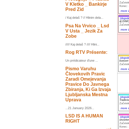
Začetek
V Kletko _ Bankirje
Konec: 
Pred Zid
more i
/ Kaj delaš ? // Hlinim dela...
(dogod
dj DIM
Psa Na Vrvico _ Lsd
Začetek
more i
V Usta _ Jezik Za
Zobe
///// Kaj delaš ? //// Hlini...
Rog RTV Présente:
(dogod
Un prédicateur d'une ...
koncer
Začetek
Pismo Varuhu
more i
Človekovih Pravic
Zaradi Omejevanja
Pravice Do Javnega
Zbiranja, Ki Ga Izvaja
Ljubljanska Mestna
(dogod
Uprava
Tradic
Začetek
...21 January 2026...
more i
LSD IS A HUMAN
(dogod
otvorit
RIGHT
Začetek
Konec: 