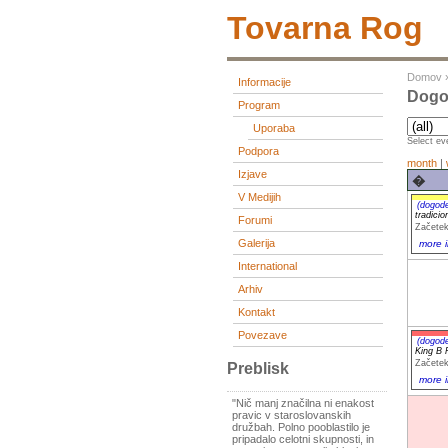
Tovarna Rog
Domov
Informacije
Dogod
Program
Uporaba
Select eve
Podpora
month
|
Izjave
�
V Medijih
(dogod
tradici
Forumi
Začetek
Galerija
more i
International
Arhiv
Kontakt
Povezave
(dogod
King B 
Začetek
Preblisk
more i
"Nič manj značilna ni enakost
pravic v staroslovanskih
družbah. Polno pooblastilo je
pripadalo celotni skupnosti, in