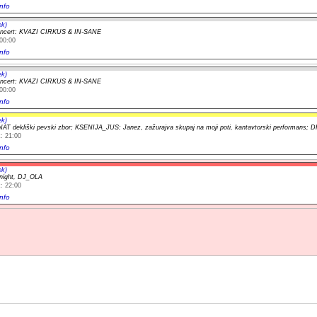
nfo
ek)
oncert: KVAZI CIRKUS & IN-SANE
00:00
nfo
ek)
oncert: KVAZI CIRKUS & IN-SANE
00:00
nfo
ek)
T dekliški pevski zbor; KSENIJA_JUS: Janez, zažurajva skupaj na moji poti, kantavtorski performans
: 21:00
nfo
ek)
 night, DJ_OLA
: 22:00
nfo