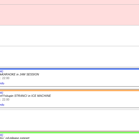
ek)
yleKARAOKE in JAM SESSION
: 22:00
nfo
ek)
ert!!!skupin STRANCI in ICE MACHINE
: 22:00
nfo
ek)
ILL' cd-release concert