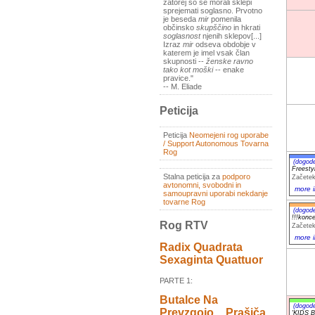
zatorej so se morali sklepi
sprejemati soglasno. Prvotno
je beseda
mir
pomenila
občinsko
skupščino
in hkrati
soglasnost
njenih sklepov[...]
Izraz
mir
odseva obdobje v
katerem je imel vsak član
skupnosti --
ženske ravno
tako kot moški
-- enake
pravice."
-- M. Eliade
Peticija
Peticija
Neomejeni rog uporabe
/ Support Autonomous Tovarna
Rog
(dogod
Freest
Stalna peticija za
podporo
Začetek
avtonomni, svobodni in
more i
samoupravni uporabi nekdanje
tovarne Rog
(dogod
!!!konc
Rog RTV
Začetek
more i
Radix Quadrata
Sexaginta Quattuor
PARTE 1:
Butalce Na
(dogod
Prevzgojo _ Prašiča
'KIDS B