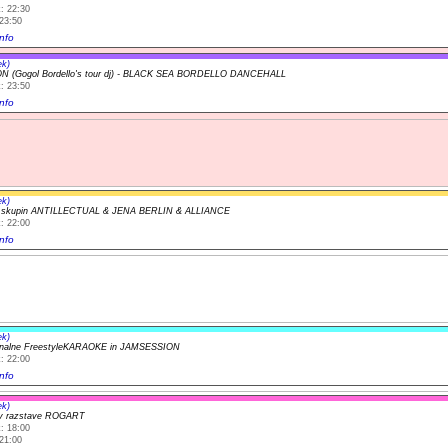
: 22:30
23:50
nfo
ek)
ON (Gogol Bordello's tour dj) - BLACK SEA BORDELLO DANCEHALL
: 23:50
nfo
ek)
t skupin ANTILLECTUAL & JENA BERLIN & ALLIANCE
: 22:00
nfo
ek)
ionalne FreestyleKARAOKE in JAMSESSION
: 22:00
nfo
ek)
ev razstave ROGART
: 18:00
21:00