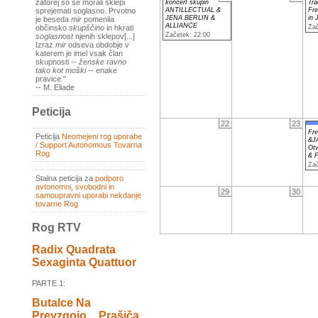
zatorej so se morali sklepi
koncert skupin
Tra
ANTILLECTUAL &
Fr
sprejemati soglasno. Prvotno
JENA BERLIN &
in
je beseda
mir
pomenila
ALLIANCE
Zač
občinsko
skupščino
in hkrati
Začetek: 22:00
soglasnost
njenih sklepov[...]
Izraz
mir
odseva obdobje v
katerem je imel vsak član
skupnosti --
ženske ravno
tako kot moški
-- enake
pravice."
-- M. Eliade
Peticija
22
23
Fr
Peticija
Neomejeni rog uporabe
&J
/ Support Autonomous Tovarna
Otv
Rog
& P
Zač
Stalna peticija za
podporo
avtonomni, svobodni in
29
30
samoupravni uporabi nekdanje
tovarne Rog
Rog RTV
Radix Quadrata
Sexaginta Quattuor
PARTE 1:
Butalce Na
Prevzgojo _ Prašiča