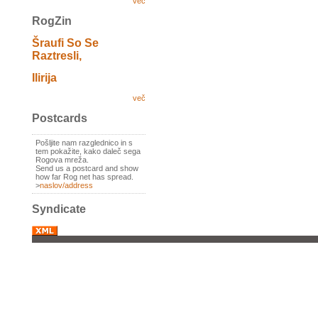
več
RogZin
Šraufi So Se
Raztresli,
Ilirija
več
Postcards
Pošljite nam razglednico in s
tem pokažite, kako daleč sega
Rogova mreža.
Send us a postcard and show
how far Rog net has spread.
>
naslov/address
Syndicate