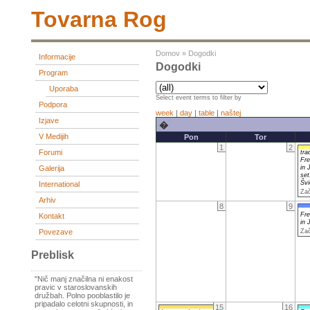
Tovarna Rog
Domov
»
Dogodki
Informacije
Dogodki
Program
Uporaba
Select event terms to filter by
Podpora
week
|
day
|
table
|
naštej
Izjave
�
V Medijih
Pon
Tor
1
2
Forumi
tra
Fr
in
Galerija
set
Švi
International
Zač
Arhiv
8
9
Fr
Kontakt
in
Povezave
Zač
Preblisk
"Nič manj značilna ni enakost
pravic v staroslovanskih
družbah. Polno pooblastilo je
pripadalo celotni skupnosti, in
15
16