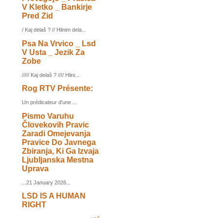
V Kletko _ Bankirje
Pred Zid
/ Kaj delaš ? // Hlinim dela...
Psa Na Vrvico _ Lsd
V Usta _ Jezik Za
Zobe
///// Kaj delaš ? //// Hlini...
Rog RTV Présente:
Un prédicateur d'une ...
Pismo Varuhu
Človekovih Pravic
Zaradi Omejevanja
Pravice Do Javnega
Zbiranja, Ki Ga Izvaja
Ljubljanska Mestna
Uprava
...21 January 2026...
LSD IS A HUMAN
RIGHT