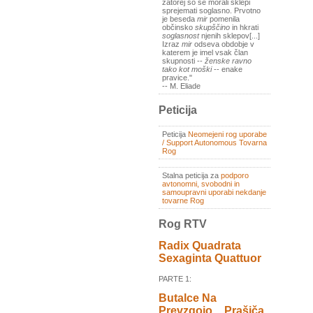
zatorej so se morali sklepi
sprejemati soglasno. Prvotno
je beseda
mir
pomenila
občinsko
skupščino
in hkrati
soglasnost
njenih sklepov[...]
Izraz
mir
odseva obdobje v
katerem je imel vsak član
skupnosti --
ženske ravno
tako kot moški
-- enake
pravice."
-- M. Eliade
Peticija
Peticija
Neomejeni rog uporabe
/ Support Autonomous Tovarna
Rog
Stalna peticija za
podporo
avtonomni, svobodni in
samoupravni uporabi nekdanje
tovarne Rog
Rog RTV
Radix Quadrata
Sexaginta Quattuor
PARTE 1:
Butalce Na
Prevzgojo _ Prašiča