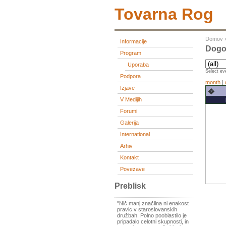
Tovarna Rog
Domov
Informacije
Dogo
Program
Uporaba
Select eve
Podpora
month
|
Izjave
�
V Medijih
Forumi
Galerija
International
Arhiv
Kontakt
Povezave
Preblisk
"Nič manj značilna ni enakost
pravic v staroslovanskih
družbah. Polno pooblastilo je
pripadalo celotni skupnosti, in