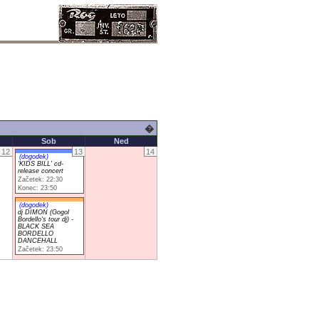
�
Sob
Ned
12
13
14
(dogodek)
'KIDS BILL' cd-
release concert
Začetek: 22:30
Konec: 23:50
(dogodek)
dj DIMON (Gogol
Bordello's tour dj) -
BLACK SEA
BORDELLO
DANCEHALL
Začetek: 23:50