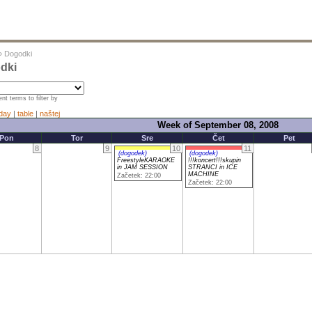
»
Dogodki
dki
nt terms to filter by
day
|
table
|
naštej
Week of September 08, 2008
Pon
Tor
Sre
Čet
Pet
8
9
10
11
(dogodek)
(dogodek)
FreestyleKARAOKE
!!!koncert!!!skupin
in JAM SESSION
STRANCI in ICE
MACHINE
Začetek: 22:00
Začetek: 22:00