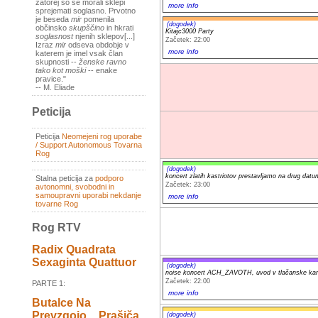
zatorej so se morali sklepi
more info
sprejemati soglasno. Prvotno
je beseda
mir
pomenila
(dogodek)
občinsko
skupščino
in hkrati
Kitajc3000 Party
soglasnost
njenih sklepov[...]
Začetek: 22:00
Izraz
mir
odseva obdobje v
more info
katerem je imel vsak član
skupnosti --
ženske ravno
tako kot moški
-- enake
pravice."
-- M. Eliade
Peticija
Peticija
Neomejeni rog uporabe
/ Support Autonomous Tovarna
Rog
(dogodek)
koncert zlatih kastriotov prestavljamo na drug datu
Stalna peticija za
podporo
Začetek: 23:00
avtonomni, svobodni in
samoupravni uporabi nekdanje
more info
tovarne Rog
Rog RTV
Radix Quadrata
Sexaginta Quattuor
(dogodek)
noise koncert ACH_ZAVOTH, uvod v tlačanske ka
Začetek: 22:00
PARTE 1:
more info
Butalce Na
Prevzgojo _ Prašiča
(dogodek)