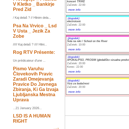
koncert TRIKE
V Kletko _ Bankirje
Začetek: 22:00
Pred Zid
more info
/ Kaj delaš ? // Hlinim dela...
(dogodek)
electrotoxic
Psa Na Vrvico _ Lsd
Začetek: 22:00
more info
V Usta _ Jezik Za
Zobe
(dogodek)
Šola na reki / School on the River
///// Kaj delaš ? //// Hlini...
Začetek: 10:00
more info
Rog RTV Présente:
(dogodek)
APOKALIPSO, PROSIM (gledališko vizualna predst
Un prédicateur d'une ...
Začetek: 20:00
Konec: 22:00
Pismo Varuhu
more info
Človekovih Pravic
Zaradi Omejevanja
(dogodek)
Pravice Do Javnega
Viza za budućnost
Začetek: 20:00
Zbiranja, Ki Ga Izvaja
more info
Ljubljanska Mestna
Uprava
...21 January 2026...
LSD IS A HUMAN
RIGHT