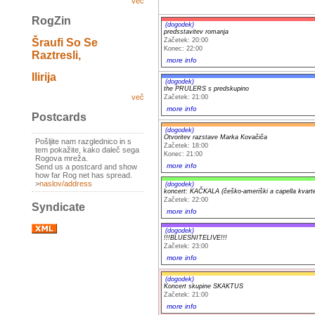
več
RogZin
(dogodek)
predsstavitev romanja
Začetek: 20:00
Šraufi So Se
Konec: 22:00
Raztresli,
more info
Ilirija
(dogodek)
the PRULERS s predskupino
več
Začetek: 21:00
more info
Postcards
(dogodek)
Otvoritev razstave Marka Kovačiča
Pošljite nam razglednico in s
Začetek: 18:00
tem pokažite, kako daleč sega
Konec: 21:00
Rogova mreža.
more info
Send us a postcard and show
how far Rog net has spread.
>
naslov/address
(dogodek)
koncert: KAČKALA (češko-ameriški a capella kvarte
Začetek: 22:00
Syndicate
more info
(dogodek)
!!!BLUESNITELIVE!!!
Začetek: 23:00
more info
(dogodek)
Koncert skupine SKAKTUS
Začetek: 21:00
more info