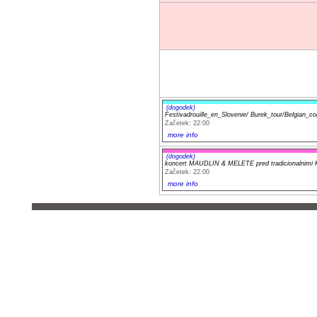
(dogodek)
Festivadrouille_en_Slovenie/ Burek_tour/Bel
Začetek: 22:00
more info
(dogodek)
koncert MAUDLIN & MELETE pred tradicionalnim
Začetek: 22:00
more info