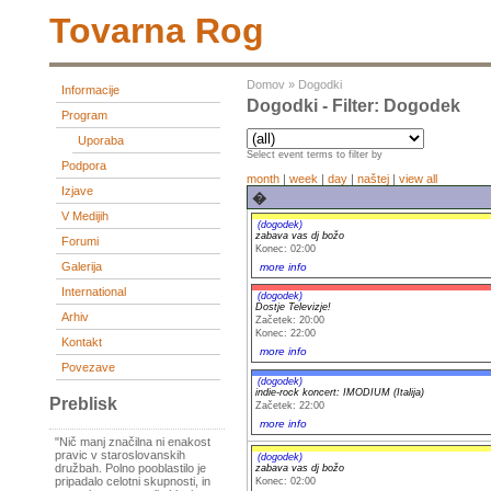
Tovarna Rog
Domov
»
Dogodki
Informacije
Dogodki - Filter: Dogodek
Program
Uporaba
Select event terms to filter by
Podpora
month
|
week
|
day
|
naštej
|
view all
Izjave
�
V Medijih
(dogodek)
zabava vas dj božo
Forumi
Konec: 02:00
Galerija
more info
International
(dogodek)
Dostje Televizje!
Arhiv
Začetek: 20:00
Konec: 22:00
Kontakt
more info
Povezave
(dogodek)
indie-rock koncert: IMODIUM (Italija)
Preblisk
Začetek: 22:00
more info
"Nič manj značilna ni enakost
pravic v staroslovanskih
(dogodek)
družbah. Polno pooblastilo je
zabava vas dj božo
pripadalo celotni skupnosti, in
Konec: 02:00