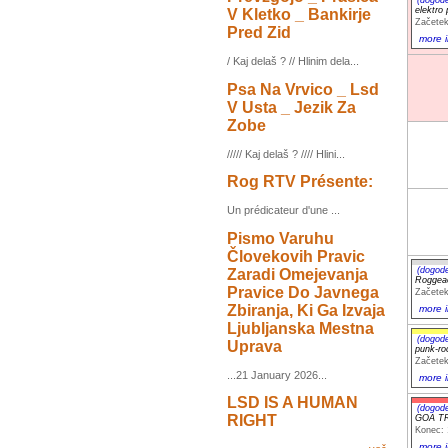
elektro 
V Kletko _ Bankirje
Začetek
Pred Zid
more i
/ Kaj delaš ? // Hlinim dela...
Psa Na Vrvico _ Lsd
V Usta _ Jezik Za
Zobe
///// Kaj delaš ? //// Hlini...
Rog RTV Présente:
Un prédicateur d'une ...
Pismo Varuhu
Človekovih Pravic
(dogod
Zaradi Omejevanja
Roggea
Pravice Do Javnega
Začetek
Zbiranja, Ki Ga Izvaja
more i
Ljubljanska Mestna
(dogod
Uprava
punk-r
Začetek
...21 January 2026...
more i
LSD IS A HUMAN
(dogod
RIGHT
GOA T
Konec: 
more i