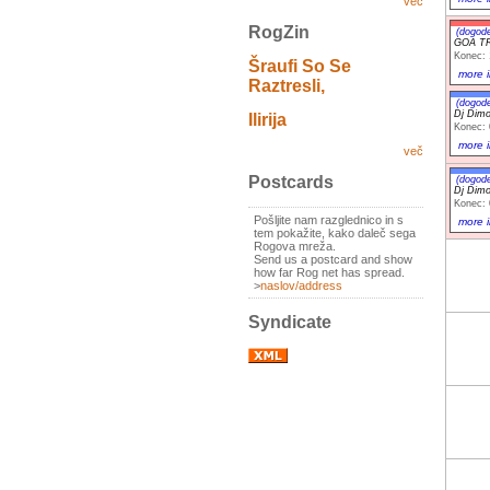
več
RogZin
(dogod
GOA T
Konec: 
Šraufi So Se
more i
Raztresli,
(dogod
Dj Dimo
Ilirija
Konec: 
more i
več
Postcards
(dogod
Dj Dimo
Konec: 
Pošljite nam razglednico in s
more i
tem pokažite, kako daleč sega
Rogova mreža.
Send us a postcard and show
how far Rog net has spread.
>
naslov/address
Syndicate