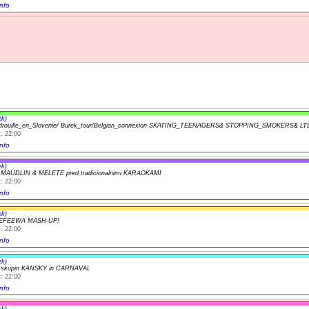
nfo
ek)
adrouille_en_Slovenie/ Burek_tour/Belgian_connexion SKATING_TEENAGERS& STOPPING_SMOKERS& L
: 22:00
nfo
ek)
t MAUDLIN & MELETE pred tradicionalnimi KARAOKAMI
: 22:00
nfo
ek)
EFEEWA MASH-UP!
: 22:00
nfo
ek)
t skupin KANSKY in CARNAVAL
: 22:00
nfo
ek)