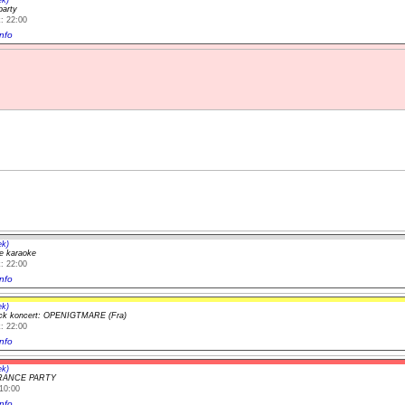
party
: 22:00
nfo
ek)
e karaoke
: 22:00
nfo
ek)
ock koncert: OPENIGTMARE (Fra)
: 22:00
nfo
ek)
RANCE PARTY
10:00
nfo