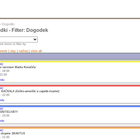
»
Dogodki
ki - Filter: Dogodek
nt terms to filter by
week
|
day
|
naštej
|
view all
ek)
ev razstave Marka Kovačiča
: 18:00
21:00
nfo
ek)
: KAČKALA (češko-ameriški a capella kvartet)
: 22:00
nfo
ek)
SNITELIVE!!!
: 23:00
nfo
ek)
t skupine SKAKTUS
: 21:00