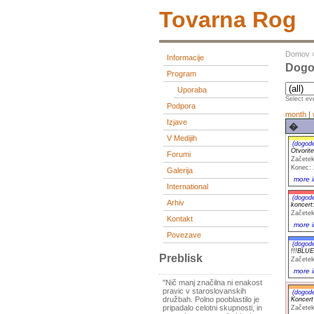
Tovarna Rog
Domov
Informacije
Dogod
Program
Uporaba
Select eve
Podpora
month
|
Izjave
�
V Medijih
(dogod
Otvorit
Forumi
Začetek
Konec: 
Galerija
more i
International
(dogod
Arhiv
koncert
Začetek
Kontakt
more i
Povezave
(dogod
!!!BLUE
Preblisk
Začetek
more i
"Nič manj značilna ni enakost
pravic v staroslovanskih
(dogod
družbah. Polno pooblastilo je
Koncer
pripadalo celotni skupnosti, in
Začetek