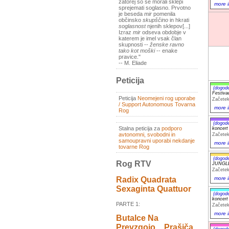
zatorej so se morali sklepi
more i
sprejemati soglasno. Prvotno
je beseda
mir
pomenila
občinsko
skupščino
in hkrati
soglasnost
njenih sklepov[...]
Izraz
mir
odseva obdobje v
katerem je imel vsak član
skupnosti --
ženske ravno
tako kot moški
-- enake
pravice."
-- M. Eliade
Peticija
(dogod
Festiv
Peticija
Neomejeni rog uporabe
Začetek
/ Support Autonomous Tovarna
more i
Rog
(dogod
Stalna peticija za
podporo
koncer
avtonomni, svobodni in
Začetek
samoupravni uporabi nekdanje
more i
tovarne Rog
(dogod
Rog RTV
JUNGL
Začetek
more i
Radix Quadrata
Sexaginta Quattuor
(dogod
koncer
PARTE 1:
Začetek
more i
Butalce Na
Prevzgojo _ Prašiča
(dogod