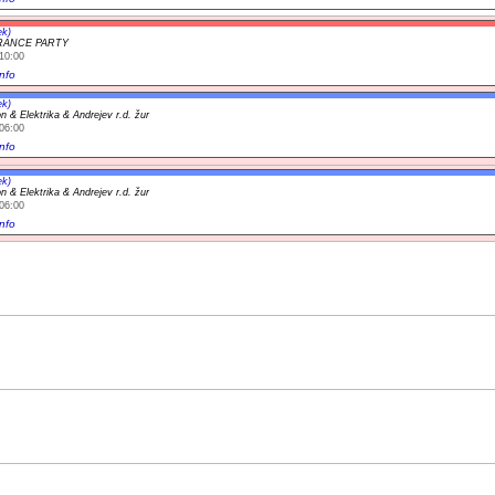
ek)
RANCE PARTY
10:00
nfo
ek)
n & Elektrika & Andrejev r.d. žur
06:00
nfo
ek)
n & Elektrika & Andrejev r.d. žur
06:00
nfo