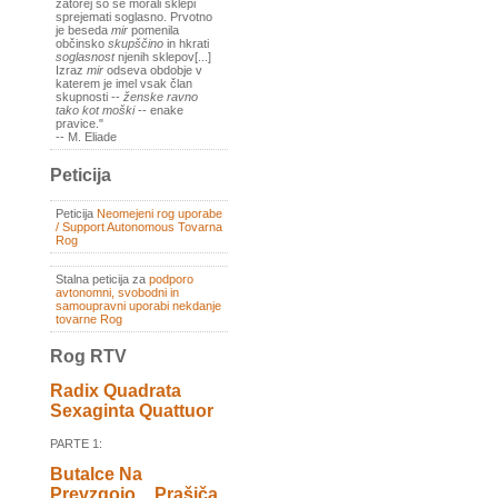
zatorej so se morali sklepi
sprejemati soglasno. Prvotno
je beseda
mir
pomenila
občinsko
skupščino
in hkrati
soglasnost
njenih sklepov[...]
Izraz
mir
odseva obdobje v
katerem je imel vsak član
skupnosti --
ženske ravno
tako kot moški
-- enake
pravice."
-- M. Eliade
Peticija
Peticija
Neomejeni rog uporabe
/ Support Autonomous Tovarna
Rog
Stalna peticija za
podporo
avtonomni, svobodni in
samoupravni uporabi nekdanje
tovarne Rog
Rog RTV
Radix Quadrata
Sexaginta Quattuor
PARTE 1:
Butalce Na
Prevzgojo _ Prašiča