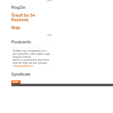
več
RogZin
Šraufi So Se
Raztresli,
Ilirija
več
Postcards
Pošljite nam razglednico in s
tem pokažite, kako daleč sega
Rogova mreža.
Send us a postcard and show
how far Rog net has spread.
>
naslov/address
Syndicate