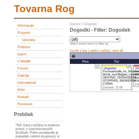
Tovarna Rog
Domov
»
Dogodki
Informacije
Dogodki - Filter: Dogodek
Program
Uporaba
Select event terms to filter by
Podpora
month
|
day
|
table
|
naštej
|
view all
Izjave
�
V Medijih
Pon
Tor
27
28
Forumi
(dogodek)
(d
Festivadrouille_en_Slovenie
ko
Burek_tour/Belgian_connexi
ME
Galerija
SKATING_TEENAGERS&
tra
STOPPING_SMOKERS&
KA
International
LTDMS
Zač
Začetek: 22:00
Arhiv
Kontakt
Povezave
Preblisk
"Nič manj značilna ni enakost
pravic v staroslovanskih
družbah. Polno pooblastilo je
pripadalo celotni skupnosti, in