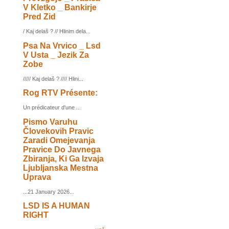
V Kletko _ Bankirje
Pred Zid
/ Kaj delaš ? // Hlinim dela...
Psa Na Vrvico _ Lsd
V Usta _ Jezik Za
Zobe
///// Kaj delaš ? //// Hlini...
Rog RTV Présente:
Un prédicateur d'une ...
Pismo Varuhu
Človekovih Pravic
Zaradi Omejevanja
Pravice Do Javnega
Zbiranja, Ki Ga Izvaja
Ljubljanska Mestna
Uprava
...21 January 2026...
LSD IS A HUMAN
RIGHT