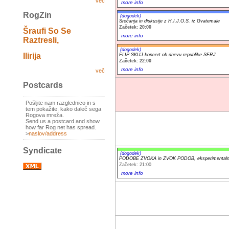
več
more info
RogZin
(dogodek)
Srečanja in diskusije z H.I.J.O.S. iz Gvatemale
Začetek: 20:00
Šraufi So Se
more info
Raztresli,
(dogodek)
Ilirija
FLIP SKUJ koncert ob dnevu republike SFRJ
Začetek: 22:00
more info
več
Postcards
Pošljite nam razglednico in s
tem pokažite, kako daleč sega
Rogova mreža.
Send us a postcard and show
how far Rog net has spread.
>
naslov/address
Syndicate
(dogodek)
PODOBE ZVOKA in ZVOK PODOB, eksperimentalni a
Začetek: 21:00
more info