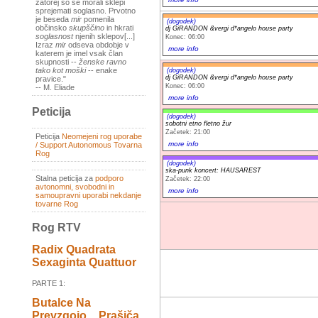
zatorej so se morali sklepi
sprejemati soglasno. Prvotno
je beseda
mir
pomenila
(dogodek)
občinsko
skupščino
in hkrati
dj GiRANDON &vergi d*angelo house party
soglasnost
njenih sklepov[...]
Konec: 06:00
Izraz
mir
odseva obdobje v
more info
katerem je imel vsak član
skupnosti --
ženske ravno
tako kot moški
-- enake
(dogodek)
dj GiRANDON &vergi d*angelo house party
pravice."
Konec: 06:00
-- M. Eliade
more info
Peticija
(dogodek)
sobotni etno fletno žur
Začetek: 21:00
Peticija
Neomejeni rog uporabe
more info
/ Support Autonomous Tovarna
Rog
(dogodek)
ska-punk koncert: HAUSAREST
Stalna peticija za
podporo
Začetek: 22:00
avtonomni, svobodni in
more info
samoupravni uporabi nekdanje
tovarne Rog
Rog RTV
Radix Quadrata
Sexaginta Quattuor
PARTE 1:
Butalce Na
Prevzgojo _ Prašiča