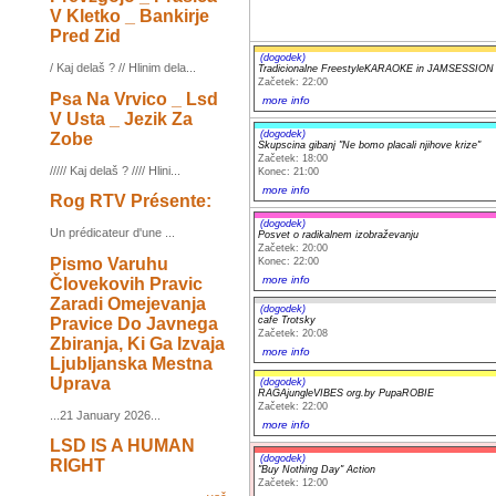
V Kletko _ Bankirje
Pred Zid
(dogodek)
/ Kaj delaš ? // Hlinim dela...
Tradicionalne FreestyleKARAOKE in JAMSESS
Začetek: 22:00
Psa Na Vrvico _ Lsd
more info
V Usta _ Jezik Za
(dogodek)
Zobe
Skupscina gibanj "Ne bomo placali njihove krize"
Začetek: 18:00
///// Kaj delaš ? //// Hlini...
Konec: 21:00
more info
Rog RTV Présente:
(dogodek)
Un prédicateur d'une ...
Posvet o radikalnem izobraževanju
Začetek: 20:00
Pismo Varuhu
Konec: 22:00
more info
Človekovih Pravic
Zaradi Omejevanja
(dogodek)
Pravice Do Javnega
cafe Trotsky
Začetek: 20:08
Zbiranja, Ki Ga Izvaja
more info
Ljubljanska Mestna
Uprava
(dogodek)
RAGAjungleVIBES org.by PupaROBIE
Začetek: 22:00
...21 January 2026...
more info
LSD IS A HUMAN
(dogodek)
RIGHT
"Buy Nothing Day" Action
Začetek: 12:00