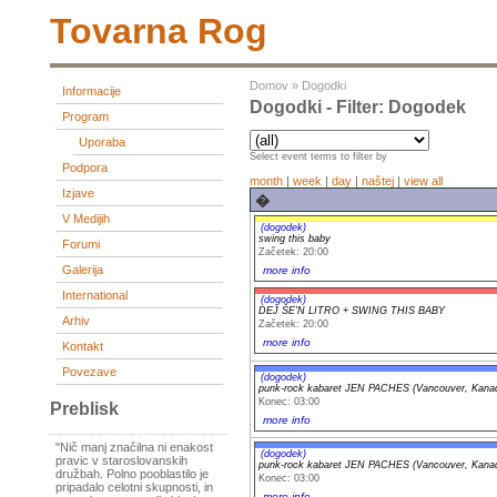
Tovarna Rog
Domov
»
Dogodki
Informacije
Dogodki - Filter: Dogodek
Program
Uporaba
Select event terms to filter by
Podpora
month
|
week
|
day
|
naštej
|
view all
Izjave
�
V Medijih
(dogodek)
swing this baby
Forumi
Začetek: 20:00
Galerija
more info
International
(dogodek)
DEJ ŠE'N LITRO + SWING THIS BABY
Arhiv
Začetek: 20:00
more info
Kontakt
Povezave
(dogodek)
punk-rock kabaret JEN PACHES (Vancouver, Kana
Konec: 03:00
Preblisk
more info
"Nič manj značilna ni enakost
(dogodek)
pravic v staroslovanskih
punk-rock kabaret JEN PACHES (Vancouver, Kana
družbah. Polno pooblastilo je
Konec: 03:00
pripadalo celotni skupnosti, in
more info