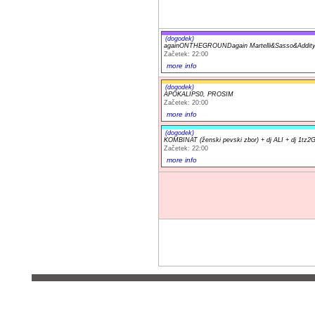
(dogodek)
againONTHEGROUNDagain Martelli&Sasso&Addit
Začetek: 22:00
more info
(dogodek)
APOKALIPS0, PROSIM
Začetek: 20:00
more info
(dogodek)
KOMBINAT (ženski pevski zbor) + dj ALI + dj 1tz2G
Začetek: 22:00
more info