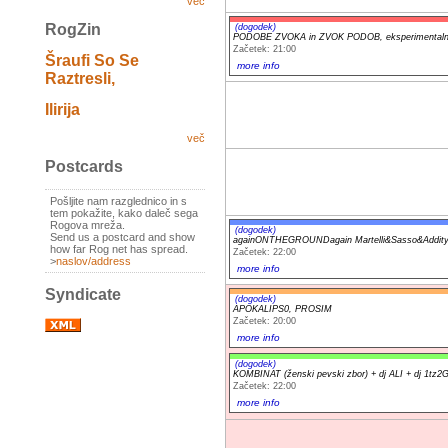
več
RogZin
(dogodek)
PODOBE ZVOKA in ZVOK PODOB, eksperimentalni a
Začetek: 21:00
Šraufi So Se
more info
Raztresli,
Ilirija
več
Postcards
Pošljite nam razglednico in s
tem pokažite, kako daleč sega
Rogova mreža.
(dogodek)
Send us a postcard and show
againONTHEGROUNDagain Martelli&Sasso&Addit
how far Rog net has spread.
Začetek: 22:00
>
naslov/address
more info
Syndicate
(dogodek)
APOKALIPS0, PROSIM
Začetek: 20:00
more info
(dogodek)
KOMBINAT (ženski pevski zbor) + dj ALI + dj 1tz2G
Začetek: 22:00
more info