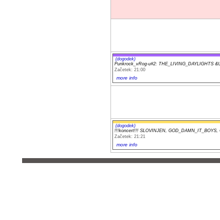
(dogodek)
Punkrock_vRog-u#2: THE_LIVING_DAYLIGHTS 
Začetek: 21:00
more info
(dogodek)
!!!koncert!!! SLOVINJEN, GOD_DAMN_IT_BOYS
Začetek: 21:21
more info