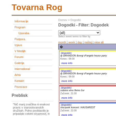
Tovarna Rog
Domov
»
Dogodki
Informacije
Dogodki - Filter: Dogodek
Program
Uporaba
Select event terms to filter by
Podpora
month
|
week
|
day
|
naštej
|
view all
Izjave
�
V Medijih
(dogodek)
dj GiRANDON &vergi d*angelo house party
Forumi
Konec: 06:00
Galerija
more info
International
(dogodek)
dj GiRANDON &vergi d*angelo house party
Arhiv
Konec: 06:00
Kontakt
more info
Povezave
(dogodek)
sobotni etno fletno žur
Začetek: 21:00
Preblisk
more info
"Nič manj značilna ni enakost
(dogodek)
pravic v staroslovanskih
ska-punk koncert: HAUSAREST
družbah. Polno pooblastilo je
Začetek: 22:00
pripadalo celotni skupnosti, in
more info