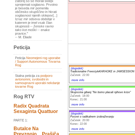
zatorej so se morali sklepi
sprejemati soglasno. Prvotno
je beseda
mir
pomenila
občinsko
skupščino
in hkrati
soglasnost
njenih sklepov[...]
Izraz
mir
odseva obdobje v
katerem je imel vsak član
skupnosti --
ženske ravno
tako kot moški
-- enake
pravice."
-- M. Eliade
Peticija
Peticija
Neomejeni rog uporabe
/ Support Autonomous Tovarna
Rog
(dogodek)
Tradicionalne FreestyleKARAOKE in JAMSESS
Začetek: 22:00
Stalna peticija za
podporo
avtonomni, svobodni in
more info
samoupravni uporabi nekdanje
tovarne Rog
(dogodek)
Skupscina gibanj "Ne bomo placali njihove krize"
Rog RTV
Začetek: 18:00
Konec: 21:00
more info
Radix Quadrata
Sexaginta Quattuor
(dogodek)
Posvet o radikalnem izobraževanju
PARTE 1:
Začetek: 20:00
Konec: 22:00
Butalce Na
more info
Prevzgojo _ Prašiča