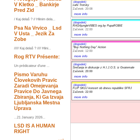
(dogodek)
V Kletko _ Bankirje
cafe Trotsky
Začetek: 20:08
Pred Zid
more info
/ Kaj delaš ? // Hlinim dela...
(dogodek)
RAGAjungleVIBES org.by PupaROBIE
Psa Na Vrvico _ Lsd
Začetek: 22:00
V Usta _ Jezik Za
more info
Zobe
(dogodek)
"Buy Nothing Day" Action
///// Kaj delaš ? //// Hlini...
Začetek: 12:00
Rog RTV Présente:
more info
(dogodek)
Un prédicateur d'une ...
Srečanja in diskusije z H.I.J.O.S. iz Gvatemale
Začetek: 20:00
Pismo Varuhu
more info
Človekovih Pravic
Zaradi Omejevanja
(dogodek)
FLIP SKUJ koncert ob dnevu republike SFRJ
Pravice Do Javnega
Začetek: 22:00
Zbiranja, Ki Ga Izvaja
more info
Ljubljanska Mestna
Uprava
...21 January 2026...
LSD IS A HUMAN
RIGHT