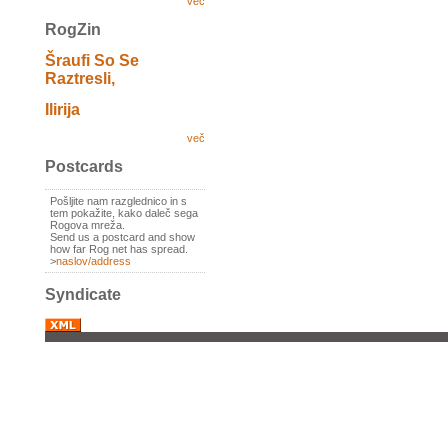
več
RogZin
Šraufi So Se
Raztresli,
Ilirija
več
Postcards
Pošljite nam razglednico in s
tem pokažite, kako daleč sega
Rogova mreža.
Send us a postcard and show
how far Rog net has spread.
>
naslov/address
Syndicate