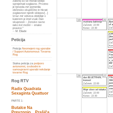
zatorej so se morali sklepi
sprejemati soglasno. Prvotno
je beseda
mir
pomenila
občinsko
skupščino
in hkrati
soglasnost
njenih sklepov[...]
Izraz
mir
odseva obdobje v
katerem je imel vsak član
19
20
mutirana bakterija
Bye
skupnosti --
ženske ravno
of 
tako kot moški
-- enake
Začetek: 22:00
Zač
pravice."
Konec: 22:30
-- M. Eliade
[O
(lit
Peticija
per
Zač
Kon
Peticija
Neomejeni rog uporabe
/ Support Autonomous Tovarna
Tra
Rog
Fre
inJ
v_s
ME
Stalna peticija za
podporo
avtonomni, svobodni in
Zač
samoupravni uporabi nekdanje
tovarne Rog
26
27
duo BLUETRAIN,
!!!k
Rog RTV
koncert
SM
pun
Začetek: 22:00
pred
Radix Quadrata
sre
Moje slovo od tobaka
Zač
Sexaginta Quattuor
Začetek: 22:00
Kon
Konec: 22:30
PARTE 1:
Butalce Na
Prevzgojo _ Prašiča