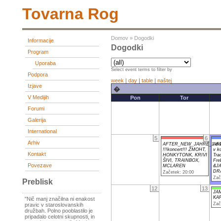
Tovarna Rog
Domov
»
Dogodki
Informacije
Dogodki
Program
Uporaba
Select event terms to filter by
Podpora
week
|
day
|
table
|
naštej
Izjave
�
V Medijih
Pon
Tor
Forumi
Galerija
International
5
6
Arhiv
AFTER_NEW_JAHRE_1.de
AF
!!!koncert!!! ŽMOHT,
v k
Kontakt
HONKYTONK, KRIVI
Tra
ŠIVI, TRAINBOX,
Fre
Povezave
MCLAREN
&JA
DR
Začetek: 20:00
Zač
Preblisk
12
13
JAM
KAR
"Nič manj značilna ni enakost
Zač
pravic v staroslovanskih
družbah. Polno pooblastilo je
pripadalo celotni skupnosti, in