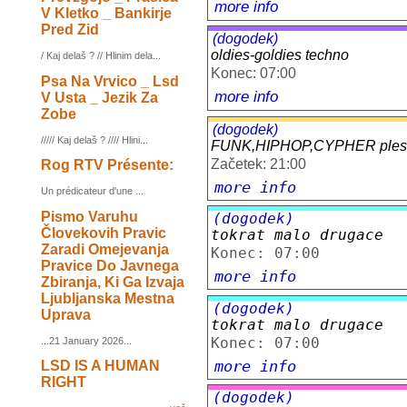
more info
V Kletko _ Bankirje
Pred Zid
(dogodek)
oldies-goldies techno
/ Kaj delaš ? // Hlinim dela...
Konec: 07:00
Psa Na Vrvico _ Lsd
more info
V Usta _ Jezik Za
Zobe
(dogodek)
///// Kaj delaš ? //// Hlini...
FUNK,HIPHOP,CYPHER plesno
Začetek: 21:00
Rog RTV Présente:
more info
Un prédicateur d'une ...
Pismo Varuhu
(dogodek)
Človekovih Pravic
tokrat malo drugace
Zaradi Omejevanja
Konec: 07:00
Pravice Do Javnega
more info
Zbiranja, Ki Ga Izvaja
Ljubljanska Mestna
(dogodek)
Uprava
tokrat malo drugace
Konec: 07:00
...21 January 2026...
more info
LSD IS A HUMAN
RIGHT
(dogodek)