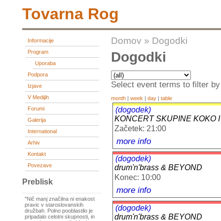
Tovarna Rog
Domov
»
Dogodki
Informacije
Program
Dogodki
Uporaba
Podpora
Select event terms to filter by
Izjave
V Medijih
month
|
week
|
day
|
table
(dogodek)
Forumi
KONCERT SKUPINE KOKO I 
Galerija
Začetek: 21:00
International
more info
Arhiv
Kontakt
(dogodek)
Povezave
drum'n'brass & BEYOND
Konec: 10:00
Preblisk
more info
"Nič manj značilna ni enakost
pravic v staroslovanskih
(dogodek)
družbah. Polno pooblastilo je
drum'n'brass & BEYOND
pripadalo celotni skupnosti, in