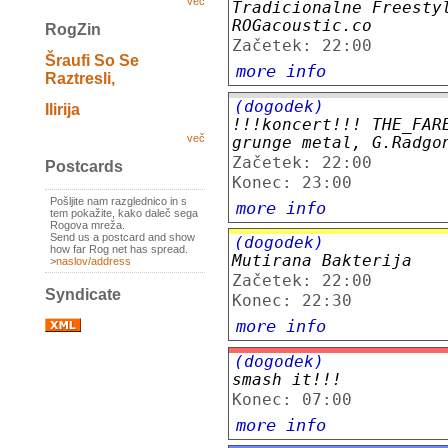
več
Tradicionalne Freesty
ROGacoustic.co
RogZin
Začetek: 22:00
Šraufi So Se
more info
Raztresli,
(dogodek)
Ilirija
!!!koncert!!! THE_FAR
več
grunge metal, G.Radgo
Začetek: 22:00
Postcards
Konec: 23:00
Pošljite nam razglednico in s
more info
tem pokažite, kako daleč sega
Rogova mreža.
Send us a postcard and show
(dogodek)
how far Rog net has spread.
Mutirana Bakterija
>
naslov/address
Začetek: 22:00
Syndicate
Konec: 22:30
more info
(dogodek)
smash it!!!
Konec: 07:00
more info