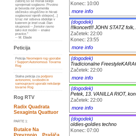
zatorej so se morali sklepi
Konec: 10:00
sprejemati soglasno. Prvotno
je beseda
mir
pomenila
more info
občinsko
skupščino
in hkrati
soglasnost
njenih sklepov[...]
Izraz
mir
odseva obdobje v
(dogodek)
katerem je imel vsak član
skupnosti --
ženske ravno
!!!koncert!!! JOHN STATZ folk
tako kot moški
-- enake
Začetek: 22:00
pravice."
-- M. Eliade
Konec: 23:55
more info
Peticija
(dogodek)
Peticija
Neomejeni rog uporabe
/ Support Autonomous Tovarna
Tradicionalne FreestyleKAR
Rog
Začetek: 22:00
Stalna peticija za
podporo
more info
avtonomni, svobodni in
samoupravni uporabi nekdanje
tovarne Rog
(dogodek)
Petek, 13. VANILLA RIOT, kon
Rog RTV
Začetek: 22:00
Radix Quadrata
more info
Sexaginta Quattuor
(dogodek)
PARTE 1:
oldies-goldies techno
Butalce Na
Konec: 07:00
Prevzgojo _ Prašiča