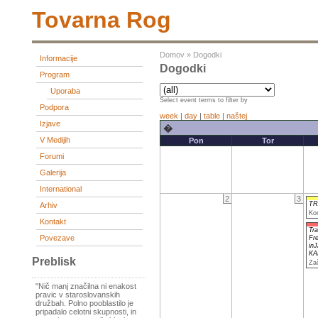
Tovarna Rog
Domov
»
Dogodki
Informacije
Dogodki
Program
Uporaba
Select event terms to filter by
Podpora
week
|
day
|
table
|
naštej
Izjave
�
V Medijih
Pon
Tor
Forumi
Galerija
International
2
3
TR
Arhiv
Ko
Kontakt
Tra
Povezave
Fr
inJ
KA
Preblisk
Za
"Nič manj značilna ni enakost
pravic v staroslovanskih
družbah. Polno pooblastilo je
pripadalo celotni skupnosti, in