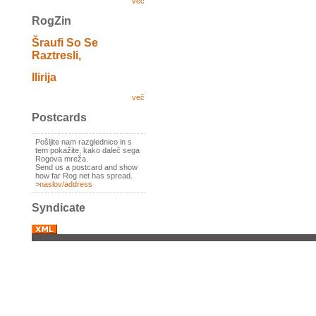
več
RogZin
Šraufi So Se
Raztresli,
Ilirija
več
Postcards
Pošljite nam razglednico in s
tem pokažite, kako daleč sega
Rogova mreža.
Send us a postcard and show
how far Rog net has spread.
>
naslov/address
Syndicate