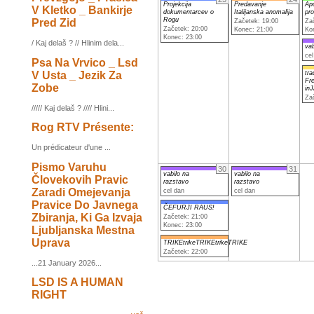
Projekcija
Predavanje
Apo
V Kletko _ Bankirje
dokumentarcev o
Italijanska anomalija
pr
Rogu
Pred Zid
Začetek: 19:00
Za
Začetek: 20:00
Konec: 21:00
Ko
Konec: 23:00
/ Kaj delaš ? // Hlinim dela...
vab
cel
Psa Na Vrvico _ Lsd
V Usta _ Jezik Za
tra
Fr
Zobe
in
Za
///// Kaj delaš ? //// Hlini...
Rog RTV Présente:
Un prédicateur d'une ...
Pismo Varuhu
30
31
vabilo na
vabilo na
Človekovih Pravic
razstavo
razstavo
Zaradi Omejevanja
cel dan
cel dan
Pravice Do Javnega
ČEFURJI RAUS!
Zbiranja, Ki Ga Izvaja
Začetek: 21:00
Konec: 23:00
Ljubljanska Mestna
Uprava
TRIKEtrikeTRIKEtrikeTRIKE
Začetek: 22:00
...21 January 2026...
LSD IS A HUMAN
RIGHT