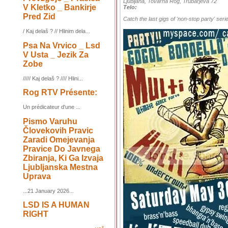
Ljubljana, Tovarna Rog, Trubarjeva 72
V Kletko _ Bankirje
Telo:
Pred Zid
Catch the last gigs of 'non-stop party' seri
/ Kaj delaš ? // Hlinim dela...
Psa Na Vrvico _ Lsd
V Usta _ Jezik Za
Zobe
///// Kaj delaš ? //// Hlini...
Rog RTV Présente:
Un prédicateur d'une ...
Pismo Varuhu
Človekovih Pravic
Zaradi Omejevanja
Pravice Do Javnega
Zbiranja, Ki Ga Izvaja
Ljubljanska Mestna
Uprava
...21 January 2026...
LSD IS A HUMAN
RIGHT