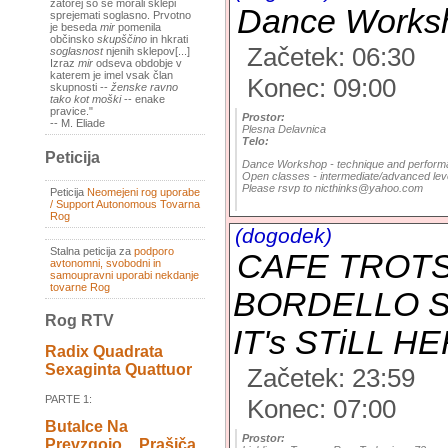
zatorej so se morali sklepi
Dance Worksho
sprejemati soglasno. Prvotno
je beseda
mir
pomenila
občinsko
skupščino
in hkrati
Začetek: 06:30
soglasnost
njenih sklepov[...]
Izraz
mir
odseva obdobje v
katerem je imel vsak član
Konec: 09:00
skupnosti --
ženske ravno
tako kot moški
-- enake
pravice."
Prostor:
-- M. Eliade
Plesna Delavnica
Telo:
Peticija
Dance Workshop - technique and performan
Open classes - intermediate/advanced leve
Please rsvp to nicthinks@yahoo.com
Peticija
Neomejeni rog uporabe
/ Support Autonomous Tovarna
Rog
(dogodek)
Stalna peticija za
podporo
CAFE TROTS
avtonomni, svobodni in
samoupravni uporabi nekdanje
tovarne Rog
BORDELLO S
Rog RTV
IT's STiLL HE
Radix Quadrata
Sexaginta Quattuor
Začetek: 23:59
PARTE 1:
Konec: 07:00
Butalce Na
Prostor:
Prevzgojo _ Prašiča