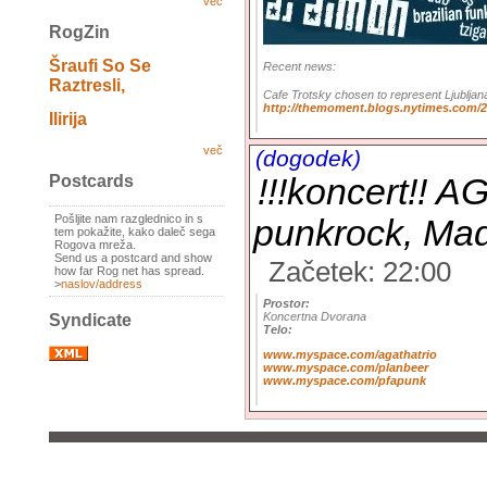
več
RogZin
Šraufi So Se
Recent news:
Raztresli,
Cafe Trotsky chosen to represent Ljubljan
http://themoment.blogs.nytimes.com/20
Ilirija
več
(dogodek)
Postcards
!!!koncert!! 
Pošljite nam razglednico in s
punkrock, Ma
tem pokažite, kako daleč sega
Rogova mreža.
Send us a postcard and show
Začetek: 22:00
how far Rog net has spread.
>
naslov/address
Prostor:
Koncertna Dvorana
Syndicate
Telo:
www.myspace.com/agathatrio
www.myspace.com/planbeer
www.myspace.com/pfapunk