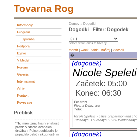
Tovarna Rog
Domov
»
Dogodki
Informacije
Dogodki - Filter: Dogodek
Program
Uporaba
Select event terms to filter by
Podpora
month
|
week
|
table
|
naštej
|
view all
Izjave
�
V Medijih
(dogodek)
Forumi
Nicole Spelet
Galerija
Začetek: 05:00
International
Arhiv
Konec: 06:30
Kontakt
Prostor:
Povezave
Plesna Delavnica
Telo:
Preblisk
Nicole Speletic - class preparation and c
Tuesdays, Thursdays 5-6:30 Wednesdays 
"Nič manj značilna ni enakost
pravic v staroslovanskih
družbah. Polno pooblastilo je
(dogodek)
pripadalo celotni skupnosti, in